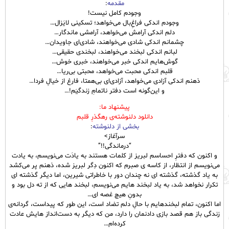
مقدمه
:
وجودم کامل نیست!
وجودم اندکی فراغِ‌بال می‌خواهد؛ تسکینی لایَزال…
دلم اندکی آرامش می‌خواهد، آرامشی ماندگار…
چشمانم اندکی شادی می‌خواهند، شادی‌ای جاویدان…
لبانم اندکی لبخند می‌خواهند، لبخندی حقیقی…
گوش‌هایم اندکی خبر می‌خواهند، خبری خوش…
قلبم اندکی محبت می‌خواهد، محبتی بی‌ریا…
ذهنم اندکی آزادی می‌خواهد، آزادی‌ای بی‌همتا، فارغ از خیالِ فردا…
و این‌گونه است دفتر ناتمامِ زندگیَم!…
پیشنهاد ما:
دانلود دلنوشته‌ی رهگذرِ قلبم
بخشی از دلنوشته
:
سرآغاز>
“درماندگی!!”
و اکنون که دفترِ احساسم لبریز از کلمات هستند به یادَت می‌نویسم، به یادت
می‌نویسم از انتظار‌، از کاسه ی صبرم که اکنون دِگر لبریز شده، ذهنم پر می‌کشد
به یاد گذشته، گذشته ای نه چندان دور با خاطراتی شیرین، اما دیگر گذشته ای
تکرار نخواهد شد، به یاد لبخند هایم می‌نویسم، لبخند هایی که از ته دل بود و
بدونِ هیچ غصه ای…
اما اکنون، تمام لبخند‌هایم با حالِ دلم تضاد است، این طور که پیداست، گردانه‌ی
زندگی باز هم قصد بازی دادنمان را دارد، من که دیگر به دست‌انداز هایش عادت
کرده‌ام…