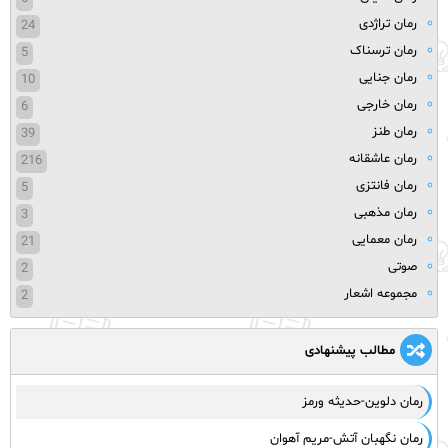
رمان تراژدی
24
رمان ترسناک
5
رمان جنایی
10
رمان خارجی
6
رمان طنز
39
رمان عاشقانه
216
رمان فانتزی
5
رمان مذهبی
3
رمان معمایی
21
صوتی
2
مجموعه اشعار
2
مطالب پیشنهادی
رمان دلوین-حدیثه ورمز
رمان نگهبان آتش-مریم آهوان