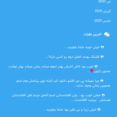
می 2020
آوریل 2020
مارس 2020
آخرین نظرات
امیر
خیلی خوبه حتما بخونید...
حلی
قشنگ بوددد فصل دوم رو کسی داره؟...
farbood
خوب بود کاش آخرش بهتر تموم میشد یعنی میشد بهتر نوشت
ممنون ازتون
...
ضحا
چرا نمیشه پی دی افشو دانلود کرد البته توی برنامش هم اسم
همچین رمانی وجود نداره...
Lilt
خعلی خوب بود ، ولی افغانستانی اسم الاصل مردم اهل افغانستان
هستش . ببینید افغانست...
مهتاب
خیلی زیبا و بی نظیر بود حتما بخونید...