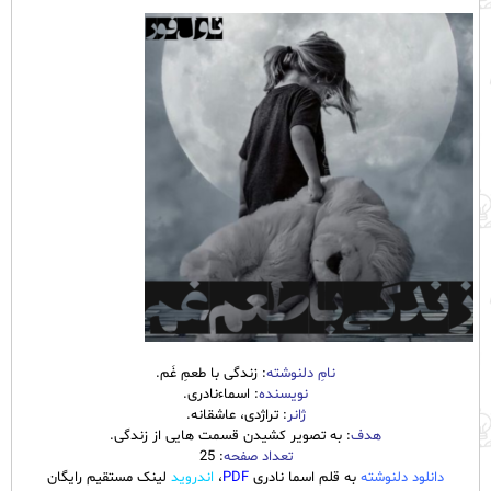
نامِ دلنوشته
: زندگی با طعمِ غَم.
نویسنده
: اسماءنادری.
ژانر
: تراژدی، عاشقانه.
هدف
: به تصویر کشیدن قسمت هایی از زندگی.
تعداد صفحه
: 25
دانلود دلنوشته
به قلم اسما نادری
PDF
،
اندروید
لینک مستقیم رایگان