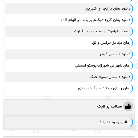
دانلود رمان بازیچه ی شیرین
دانلود رمان گریه میکنم برایت اثر الهام pdf
عصیان فراموشی - مریم نیک فطرت
رمان دزد دل-نرگس واثق
دانلود داستان گوهر
رمان شهر بی شهرزاد-پرستو اسحقی
دانلود داستان نسیم خنک
رمان رویای بودنت-سوگند صیادی
مطالب پر لایک
مطلبی وجود ندارد !