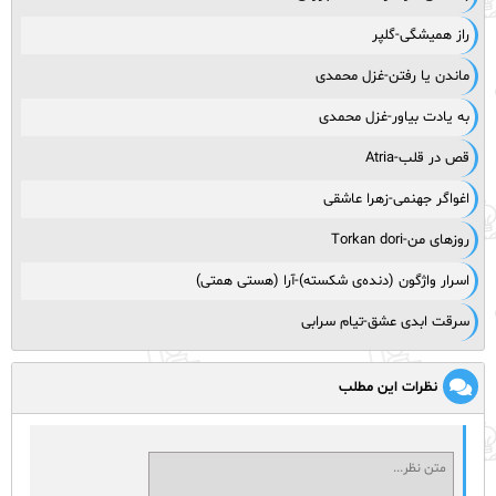
راز همیشگی-گلپر
ماندن یا رفتن-غزل محمدی
به یادت بیاور-غزل محمدی
قص در قلب-Atria
اغواگر جهنمی-زهرا عاشقی
روزهای من-Torkan dori
اسرار واژگون (دنده‌ی شکسته)-آرا (هستی همتی)
سرقت ابدی عشق-تیام سرابی
نظرات این مطلب