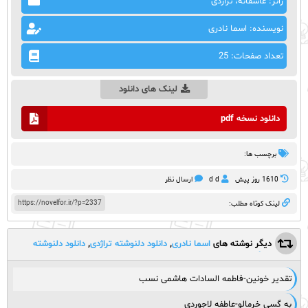
ژانر: عاشقانه، تراژدی
نویسنده: اسما نادری
تعداد صفحات: 25
لینک های دانلود
دانلود نسخه pdf
برچسب ها:
1610 روز پيش
d d
ارسال نظر
https://novelfor.ir/?p=2337
لینک کوتاه مطلب:
دیگر نوشته های
اسما نادری
,
دانلود دلنوشته تراژدی
,
دانلود دلنوشته
زندگی با طعمِ غم برای کامپیوتر و اندروید
,
دانلود دلنوشته عاشقانه
,
دلنوشته
,
دلنوشته جدید
,
زندگی با طعمِ غم
,
زندگی با طعمِ غم به قلم
تقدیر خونین-فاطمه السادات هاشمی نسب
اسما نادری
,
ناول فور
به گسی خرمالو-عاطفه لاجوردی