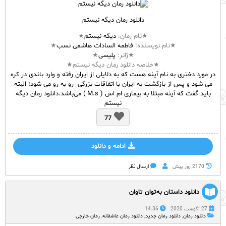
دانلود رمان دیگه نیستم
★نام
رمان
:
دیگه نیستم
★
★نام نویسنده:
فاطمه السادات هاشمی نسب
★
★ژانر:
پلیسی
★
★خلاصه دانلود رمان دیگه نیستم★
در مورد دختری به نام آینه هست که به دلایلی از ایران رفته و وارد باندی در کره
می شود و پس از بازگشت به ایران با اتفاقات بزرگی رو به رو می شود؛ البته
باید گفت که آینه مبتلا به بیماری ام اس ( M.s ) می‌باشد.دانلود رمان دیگه
نیستم
77
ادامه و دانلود
2170 روز پيش
ارسال نظر
دانلود داستان به‌توان تاوان
27 آگوست 2020
14:36
دانلود رمان
,
دانلود رمان جدید
,
دانلود رمان عاشقانه
,
رمان خارجی