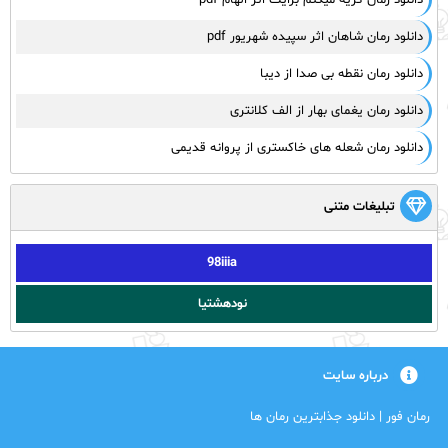
دانلود رمان گریه میکنم برایت اثر الهام pdf
دانلود رمان شاهان اثر سپیده شهریور pdf
دانلود رمان نقطه بی صدا از دیبا
دانلود رمان یغمای بهار از الف کلانتری
دانلود رمان شعله های خاکستری از پروانه قدیمی
تبلیغات متنی
98iiia
نودهشتیا
درباره سایت
رمان فور | دانلود جذابترین رمان ها