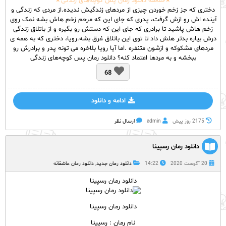
★خلاصه دانلود رمان پس کوچه‌های زندگی★
دختری که جز زخم خوردن چیزی از مردهای زندگیش ندیده.از مردی که زندگی و
آینده اش رو ازش گرفت، پدری که جای این که مرحم زخم هاش بشه نمک روی
زخم هاش پاشید تا برادری که جای این که دستش رو بگیره و از باتلاق زندگی
درش بیاره بدتر هلش داد تا توی این باتلاق غرق بشه.رویا، دختری که به همه ی
مردهای مشکوکه و ازشون متنفره .اما آیا رویا بلاخره می تونه پدر و برادرش رو
ببخشه و به مردها اعتماد کنه؟ دانلود رمان پس کوچه‌های زندگی
68
ادامه و دانلود
2175 روز پيش
admin
ارسال نظر
دانلود رمان رسپینا
20 آگوست 2020
14:22
دانلود رمان جدید
,
دانلود رمان عاشقانه
دانلود رمان رسپینا
دانلود رمان رسپینا
نام
رمان
: رسپینا