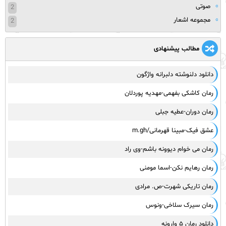
صوتی
2
مجموعه اشعار
2
مطالب پیشنهادی
دانلود دلنوشته دلبرانه واژگون
رمان کاشکی بفهمی-مهدیه پوردلان
رمان دوران-عطیه جبلی
عشق فیک-مبینا قهرمانی/m.gh
رمان می خوام دیوونه باشم-وی راد
رمان رهایم نکن-اسما مومنی
رمان تاریکی شهرت-ص. مرادی
رمان سیرک سلاخی-ونوس
دانلود رمان ۵ وارونه