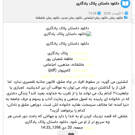
دانلود داستان پلاک یادگاری
1 آگوست 2020
13:58
دانلود رمان
,
دانلود رمان اجتماعی
,
دانلود رمان جدید
,
دانلود رمان عاشقانه
دانلود داستان پلاک یادگاری
دانلود داستان پلاک یادگاری
نام
داستان
:
پلاک یادگاری
نویسنده:
عاطفه شعبان پور
ژانر:
عاشقانه، مذهبی، اجتماعی
فرمت ها:
کامپیوتر (pdf)
خلاصه دانلود داستان پلاک یادگاری:
انشتین می گوید: در سقوط افراد در چاه عشق، قانون جاذبه تقصیری ندارد. اما
قبل از پا گذاشتن درون چاه، می توان به عواقب آن نیز اندیشید. لجبازی یا
جاهلیت؟! کدام یک می تواند ما را از تقرب به خداوند بعید کند؟ زندگی دختری
که در خانواده ای پایبند به اصول مذهبی و رعایت آداب و رسوم و عرف جامعه به
دنیا آمده؛ اما مخالف سرسخت عقاید خانواده اش است. دوراهی عشق و نادانی؛
کدام را برخواهد گزید؟
عشقی که قصد نزدیک کردن او به خدا را دارد و جهالتی که باعث دور شدن هر
چه سریع تر از او می شود. دانلود داستان پلاک یادگاری
شروع:
جمعه، 20 دی 1398_14:33