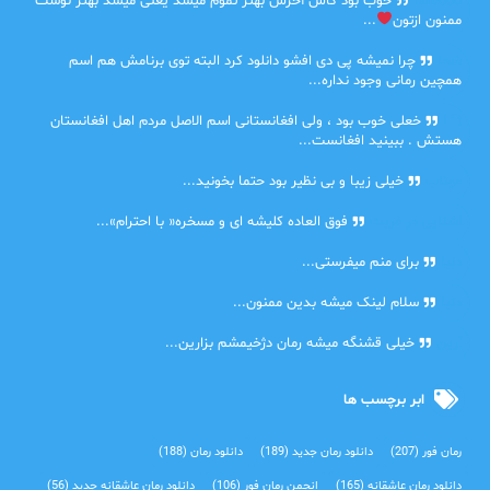
farbood
خوب بود کاش آخرش بهتر تموم میشد یعنی میشد بهتر نوشت
ممنون ازتون
...
ضحا
چرا نمیشه پی دی افشو دانلود کرد البته توی برنامش هم اسم
همچین رمانی وجود نداره...
Lilt
خعلی خوب بود ، ولی افغانستانی اسم الاصل مردم اهل افغانستان
هستش . ببینید افغانست...
مهتاب
خیلی زیبا و بی نظیر بود حتما بخونید...
اشنایی در غربت
فوق العاده کلیشه ای و مسخره« با احترام»...
دنیا
برای منم میفرستی...
دنیا
سلام لینک میشه بدین ممنون...
آرین
خیلی قشنگه میشه رمان دژخیمشم بزارین...
ابر برچسب ها
رمان فور
(207)
دانلود رمان جدید
(189)
دانلود رمان
(188)
دانلود رمان عاشقانه
(165)
انجمن رمان فور
(106)
دانلود رمان عاشقانه جدید
(56)