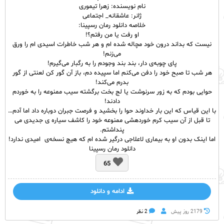
نام نویسنده: زهرا تیموری
ژانر: عاشقانه_ اجتماعی
خلاصه دانلود رمان رسپینا:
او رفت یا من رفتم؟!
نیست که بداند درون خود مچاله شده ام و هر شب خاطرات اسیدی ام را ورق
می‌زنم!
پای چوبه‌ی دار، بند بند وجودم را به رگبار می‌گیرم!
هر شب تا صبح خود را دفن می‌کنم اما سپیده دم، باز آن گور کن لعنتی از گور
بدرم می‌کند!
حوایی بودم که به زور سرنوشت یا لج بخت برگشته سیب ممنوعه را به خوردم
دادند!
با این قیاس که این بار خداوند حوا را بخشید و فرصت جبران دوباره داد اما آدم…
تا قبل از آن سیب کرم خوردهشی ممنوعه خود را کاشف سیاره ی جدیدی می
پنداشتم.
اما اینک بدون او به بیماری لاعلاجی درگیر شده ام که هیچ نسخه‌ی امیدی ندارد!
دانلود رمان رسپینا
65
ادامه و دانلود
2179 روز پيش
2 نظر