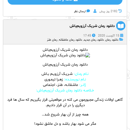
2182 روز پيش
ارسال نظر
دانلود رمان شریک آرزویم‌باش
15 آگوست 2020
17:45
دانلود رمان
,
دانلود رمان جدید
,
دانلود رمان عاشقانه
,
رمان طنز
دانلود رمان شریک آرزویم‌باش
دانلود رمان شریک آرزویم‌باش
نـام
رمـان
:
شـریـک آرزویـم بـاش
نـام نـویسنـده:
زهـرا تیمـوری
ژانـر:
عاشـقانـه، طنز، اجتماعی
خـلاصـه دانلود رمان شریک آرزویم‌باش:
گاهی اوقات زندگی مجبورمون می کنه در موقعیتی قرار بگیریم که سال ها فرد
دیگری را در آن قرار دادیم.
همه چیز از آن بهار شروع شد…
مگر می شود بهار باشد و دل عاشق نشود!