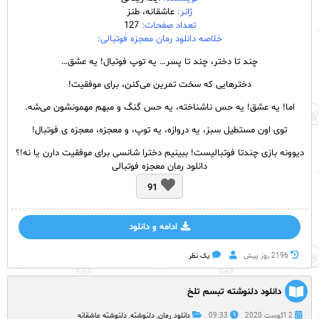
ژانر:
عاشقانه، طنز
تعداد صفحات:
127
خلاصه دانلود رمان معجزه فوتبالی:
چند تا دختر، چند تا پسر… یه توپ فوتبال! یه عشق…
دخترهایی که سخت تمرین می‌کنن، برای موفقیت!
اما! یه عشق! یه حس ناشناخته، یه حس گنگ و مبهم مهمونشون می‌شه.
توی اون‌ مستطیل سبز، یه دروازه، یه توپ، و معجزه، معجزه ی فوتبال!
دیوونه بازی چندتا فوتبالیست! ببینیم دخترا شانسی برای موفقیت دارن یا نه!؟
دانلود رمان معجزه فوتبالی
91
ادامه و دانلود
2196 روز پيش
یک نظر
دانلود دلنوشته تبسم تلخ
2 آگوست 2020
09:33
دانلود رمان
,
دلنوشته
,
دلنوشته عاشقانه