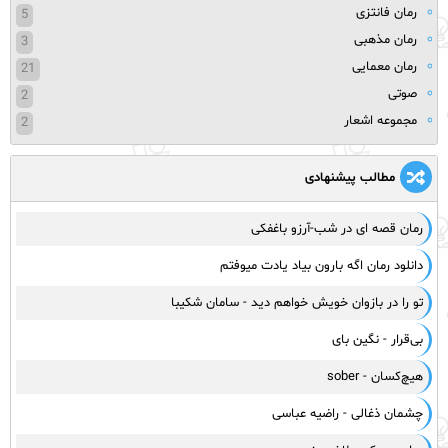
رمان فانتزی
5
رمان مذهبی
3
رمان معمایی
21
صوتی
2
مجموعه اشعار
2
مطالب پیشنهادی
رمان قصه ای در شب-آرزو باغفکی
دانلود رمان اگه بارون بیاد یادت میوفتم
تو را در بازوان خویش خواهم دید - سامان شکیبا
بی‌قرار - نگین بای
هیچ‌کسان - sober
چشمان ذغالی - راضیه عباسی