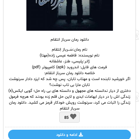
دانلود رمان سرباز انتقام
نام
رمان
:سَــرباز اِنتقام
نام نویسنده: فاطمه عیسی زاده(مهتا)
ژانر:پلیسی، طنز، عاشقانه
فرمت های فایل: اندروید (apk) کامپیوتر (pdf)
خلاصه دانلود رمان سرباز انتقام:
اگر خورشید تابنده است و مهتاب تابان، پس چه شد که ایزد دادار سرنوشت
تابان مارا بی تاب نوشت؟
دختری از دیار ندانسته های مجهول و دانسته های بی راه حل؛ گویی ایکس(x)
زندگی اش را در دیار ابهامات ابدی و لاین حل قلم زده بودند که هرچه فرمول
زندگی را اثبات می کرد، سرنوشت رویش خودکار قرمز می کشید. دانلود رمان
سرباز انتقام
85
ادامه و دانلود