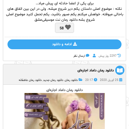
براى یکى از اعضا حادثه اى پیش میاد…
نکته : موضوع اصلى داستان یکم دیر شروع میشه. ولى در این بین اتفاق هاى
باحالى میوفته. خواهش میکنم یکم صبور باشید، یکم تحمل کنید موضوع اصلى
شروع بشه.دانلود رمان نت موسیقی‌عشق
58
ادامه و دانلود
2297 روز پيش
ارسال نظر
دانلود رمان داماد اجاره‌ای
25 آوریل 2020
20:17
دانلود رمان
,
دانلود رمان جدید
,
دانلود رمان عاشقانه
دانلود رمان داماد اجاره‌ای