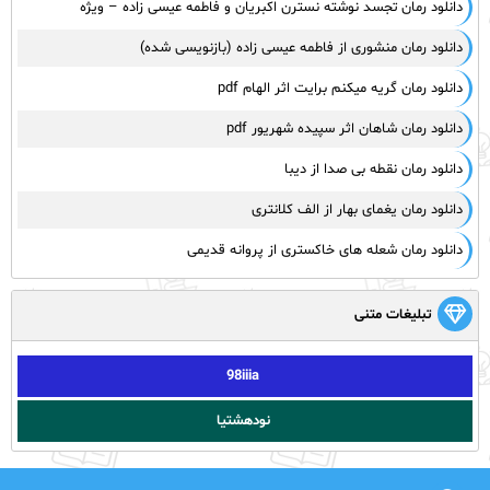
دانلود رمان تجسد نوشته نسترن اکبریان و فاطمه عیسی زاده – ویژه
دانلود رمان منشوری از فاطمه عیسی زاده (بازنویسی شده)
دانلود رمان گریه میکنم برایت اثر الهام pdf
دانلود رمان شاهان اثر سپیده شهریور pdf
دانلود رمان نقطه بی صدا از دیبا
دانلود رمان یغمای بهار از الف کلانتری
دانلود رمان شعله های خاکستری از پروانه قدیمی
تبلیغات متنی
98iiia
نودهشتیا