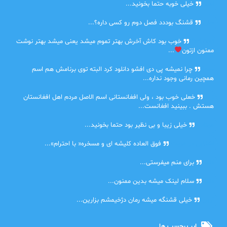
امیر
خیلی خوبه حتما بخونید...
حلی
قشنگ بوددد فصل دوم رو کسی داره؟...
farbood
خوب بود کاش آخرش بهتر تموم میشد یعنی میشد بهتر نوشت
ممنون ازتون
...
ضحا
چرا نمیشه پی دی افشو دانلود کرد البته توی برنامش هم اسم
همچین رمانی وجود نداره...
Lilt
خعلی خوب بود ، ولی افغانستانی اسم الاصل مردم اهل افغانستان
هستش . ببینید افغانست...
مهتاب
خیلی زیبا و بی نظیر بود حتما بخونید...
اشنایی در غربت
فوق العاده کلیشه ای و مسخره« با احترام»...
دنیا
برای منم میفرستی...
دنیا
سلام لینک میشه بدین ممنون...
آرین
خیلی قشنگه میشه رمان دژخیمشم بزارین...
ابر برچسب ها