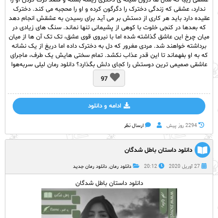
عشقی زیبا که سال ها درون سینه ی دختری ریشه بسته و قصد ترک کردن او را
ندارد، عشقی که زندگی دخترک را دگرگون کرده و او را محجبه می کند. دخترک
عقیده دارد باید هر کاری از دستش بر می آید برای رسیدن به عشقش انجام دهد
که بعدها در کنجی خلوت با کوهی از پشیمانی تنها نماند. سنگ های زیادی در
میان چرخ این عاشق گذاشته شده اما با نیروی قوی عشق، تک تک آن ها از میان
برداشته خواهند شد. مردی مغرور که دل به دخترک داده اما دریغ از یک نشانه
که به او بفهماند تا این قدر عذاب نکشد. تمام سختی هایش یک طرف، ماجرای
عاشقی صمیمی ترین دوستش را کجای دلش بگذارد؟ دانلود رمان لیلی سربه‌هوا
97
ادامه و دانلود
2294 روز پيش
ارسال نظر
دانلود داستان باطل شدگان
27 آوریل 2020
20:12
دانلود رمان
,
دانلود رمان جدید
دانلود داستان باطل شدگان