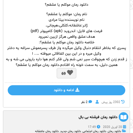
دانلود رمان موکلم یا عشقم؟
نام
رمان
: موکلم یا عشقم؟
نام نویسنده:بیتا مرادی
ژانر:عاشقانه،کلکلی،هیجانی.
فرمت های فایل: اندروید (apk) کامپیوتر (pdf)
هدف:عشق واقعی هرگز ازبین نمیرود
خلاصه دانلود رمان موکلم یا عشقم؟:
پسری که بخاطر انتقام دنبال وکیل میگرده واز طرف پسرعموش سراغه یه دختر
وکیل میره و در این بین اتفاقاتی میوفته ….. ا
ز قدم زدن که هیچوقت سیر نمی شم ولی فکر کنم هوا داره بارونی می شه و به
همین دلیل، به سمت خونه راه افتادم.دانلود رمان موکلم یا عشقم؟
69
ادامه و دانلود
2302 روز پيش
2 نظر
‌دانلود رمان فرشته بی بال
20 آوریل 2020
17:49
دانلود رمان
,
دانلود رمان اجتماعی
,
دانلود رمان جدید
,
دانلود رمان عاشقانه