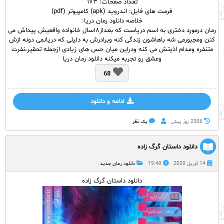
تعداد صفحات: ۱۷۳
فرمت های فایل: اندروید (apk) کامپیوتر (pdf)
خلاصه دانلود رمان دریا:
رمان درمورد دختری به اسم دریاست که بعداز۱۸سال خانواده واقعیش پیداش می
کنن ومجبورمی شه باهاشون زندگی کنه وبرادرش به دلیلی که دریانمی دونه ازش
متنفره ومدام اذیتش می کنه ودراین میان حس های زیادی ازجمله تحقیر،نفرت
وعشق رو تجربه میکنه دانلود رمان دریا
68
ادامه و دانلود
2306 روز پيش
یک نظر
دانلود داستان گرگ زاده
14 آوریل 2020
19:40
دانلود رمان جدید
دانلود داستان گرگ زاده