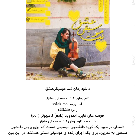
دانلود رمان نت موسیقی‌عشق
نام
رمان
: نت موسیقی عشق
نام نویسنده: pofak
ژانر: عاشقانه
فرمت های فایل: اندروید (apk) کامپیوتر (pdf)
خلاصه دانلود رمان نت موسیقی‌عشق:
داستان در مورد یک گروه دانشجوى موسیقى هست که براى پایان نامشون
مشغول به تمرین، براى یک اجراى زنده ى موسیقى سنتى هستند. در این بین