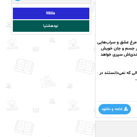
98iiia
نودهشتیا
 مرغ عشق و سراب‌هایی
 در جسم و جان خویش
لندی‌اش سپری خواهد
لی که نمی‌دانستند در
.
ادامه و دانلود