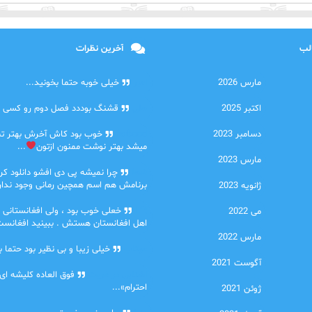
الب
آخرین نظرات
مارس 2026
امیر
خیلی خوبه حتما بخونید...
اکتبر 2025
حلی
قشنگ بوددد فصل دوم رو کسی دا
دسامبر 2023
farbood
خوب بود کاش آخرش بهتر ت
میشد بهتر نوشت ممنون ازتون
...
مارس 2023
ضحا
چرا نمیشه پی دی افشو دانلود کرد
برنامش هم اسم همچین رمانی وجود نداره
ژانویه 2023
Lilt
خعلی خوب بود ، ولی افغانستانی 
می 2022
اهل افغانستان هستش . ببینید افغانست
مارس 2022
مهتاب
خیلی زیبا و بی نظیر بود حتما ب
آگوست 2021
اشنایی در غربت
فوق العاده کلیشه ای
احترام»...
ژوئن 2021