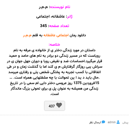
نام نویسنده
: م.م.ر
ژانر
: عاشقانه، اجتماعی
تعداد صفحه
: 345
دانلود رمان
اجتماعی عاشقانه
به قلم
م.م.ر
خلاصه:
داستان در مورد زندگی دختر ی از خانواده ی مرفه به نام
رویاست که در مسیر زندگی دو برادر به نام های حامد و حمید
قرار میگیرد.احساسات ضد و نقیض رویا و دوران جهل جوان ی در
سراش یبی روزگار گرفتارش م ی کند اما با گذشت زمان و در طی
اتفاقاتی با کسب تجربه به پختگی شخص یتی و رفتاری میرسد
.حال باید د ید ا ین تحوالت با چه مشقتهایی همراه است. …
15فروردین 1375 روز عروسی دختر دایی ام سمی را در تاریخ
زندگی من همیشه به عنوان پل ی برای تحولی بزرگ ماندگار
است.
437
admin
ارسال نظر