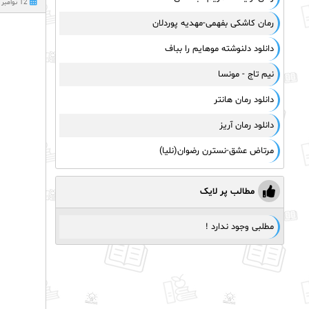
12 نوامبر 2024
رمان کاشکی بفهمی-مهدیه پوردلان
دانلود دلنوشته موهایم را بباف
نیم تاج - مونسا
دانلود رمان هانتر
دانلود رمان آریز
مرتاض عشق-نسترن رضوان(نلیا)
مطالب پر لایک
مطلبی وجود ندارد !