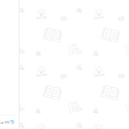
632 روز پيش