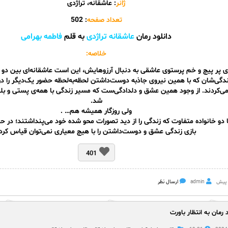
ژانر
: عاشقانه، تراژدی
تعداد صفحه
: 502
دانلود رمان
عاشقانه تراژدی
به قلم
فاطمه بهرامی
خلاصه:
ای پر پیچ و خم پرستوی عاشقی به دنبال آرزوهایش، این است عاشقانه‌ای بین دو
زندگی‌شان که با همین نیروی جاذبه دوست‌داشتن لحظه‌به‌لحظه حضور یک‌دیگر را
‌کردند. از وجود همین عشق و دلدادگی‌ست که مسیر زندگی با همه‌ی پستی و ب
شد.
ولی روزگار همیشه هم… .
ا دو خانواده متفاوت که زندگی را از دید تصورات محو شده خود می‌پنداشتند؛ در حا
بازی زندگی عشق و دوست‌داشتن را با هیچ معیاری نمی‌توان قیاس کرد
401
admin
ارسال نظر
د رمان به انتظار باورت