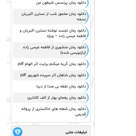
دانلود رمان پرنسس شیطون من
دانلود رمان مخمور شب از نسترن اکبریان
نسخه
دانلود رمان تجسد نوشته نسترن اکبریان و
فاطمه عیسی زاده – ویژه
دانلود رمان منشوری از فاطمه عیسی زاده
(بازنویسی شده)
دانلود رمان گریه میکنم برایت اثر الهام pdf
دانلود رمان شاهان اثر سپیده شهریور pdf
دانلود رمان نقطه بی صدا از دیبا
دانلود رمان یغمای بهار از الف کلانتری
دانلود رمان شعله های خاکستری از پروانه
قدیمی
تبلیغات متنی