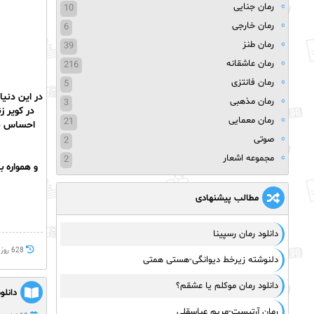
رمان جنایی
10
رمان خارجی
6
رمان طنز
39
رمان عاشقانه
216
رمان فانتزی
5
در این دنی
رمان مذهبی
3
در کویر 
رمان معمایی
21
احساس می
صوتی
2
مجموعه اشعار
2
و همواره ب
مطالب پیشنهادی
دانلود رمان رسپینا
628 روز پيش
دلنوشته زیرخط دیوانگی-هستی همتی
دانلود رمان موکلم یا عشقم؟
دانلو
رمان آرتیست-مریم عباسقلی