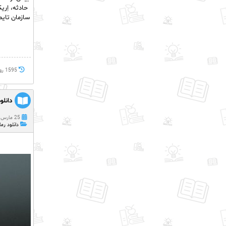
حادثه، اِر
سازمان تایم
1595 روز پيش
دانلود
25 مارس 2022
دانلود رما