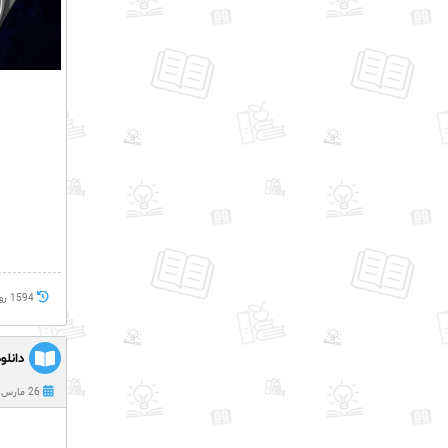
1594 روز پيش
دانلود
26 مارس 2022