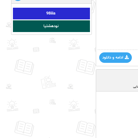
98iiia
نودهشتیا
ادامه و دانلود
ایی