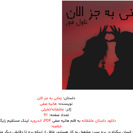
داستان:
زمانی به جز الان
نویسنده:
هانیه صفی
ژانر:
عاشقانه/تخیلی
تعداد صفحه:
91
دانلود داستان عاشقانه
به قلم هانیه صفی
PDF
،
اندروید
لینک مستقیم رایگا
خلاصه:
نسان بیگناه در برج سیرز مشغول به کار هستند، غافل از اینکه برج تا دقایقی دیگر من