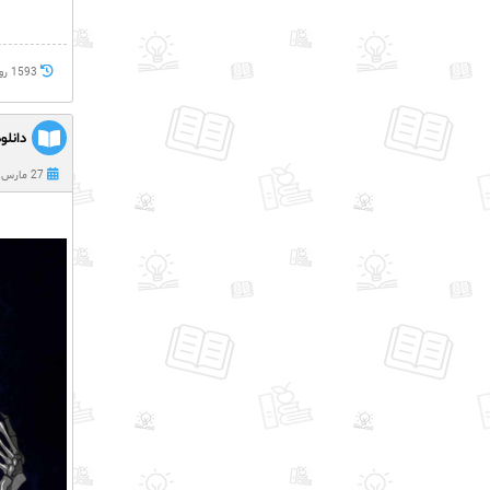
1593 روز پيش
دانلود
27 مارس 2022