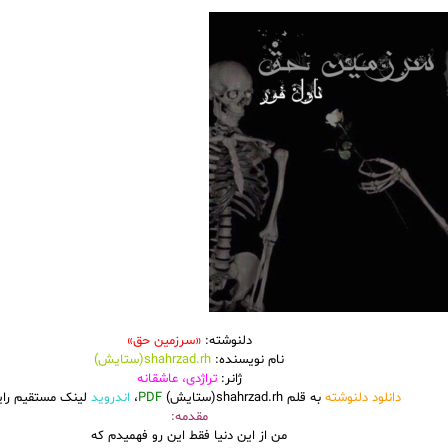
دلنوشته:
«سرزمین حق»
نام نویسنده:
shahrzad.rh(ستایش)
ژانر:
تراژدی، عاشقانه
دانلود دلنوشته
به قلم shahrzad.rh(ستایش)
PDF
،
اندروید
لینک مستقیم رای
مقدمه:
من از این دنیا فقط این رو فهمیدم که