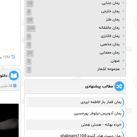
رمان جنایی
10
رمان خارجی
6
رمان طنز
39
رمان عاشقانه
216
رمان فانتزی
5
رمان مذهبی
3
رمان معمایی
21
1592 روز پيش
صوتی
2
مجموعه اشعار
2
دانلود رمان دو
مطالب پیشنهادی
28 مارس 2022
رمان قمار باز-فاطمه ایزدی
رمان آدونیس-نیلوفر پورحسین
خرده بهانه - هستی همتی
رمان دست های گندم-shabnami1104