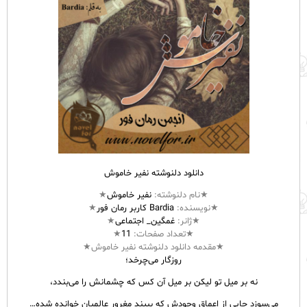
دانلود دلنوشته نفیر خاموش
★نام
دلنوشته
:
نفیر خاموش
★
★نویسنده:
Bardia کاربر رمان فور
★
★ژانر:
غمگین_ اجتماعی
★
★تعداد صفحات:
11
★
★مقدمه دانلود دلنوشته نفیر خاموش★
روزگار می‌چرخد؛
نه بر میل تو لیکن بر میل آن کس که چشمانش را می‌بندد،
می‌سوزد جایی از اعماق وجودش که ببیند مغرور عالمیان خوانده شده…