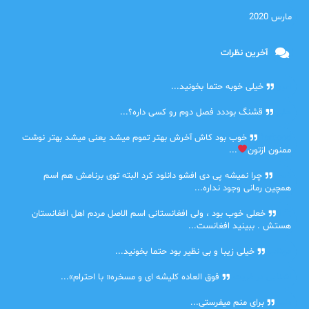
مارس 2020
آخرین نظرات
امیر
خیلی خوبه حتما بخونید...
حلی
قشنگ بوددد فصل دوم رو کسی داره؟...
farbood
خوب بود کاش آخرش بهتر تموم میشد یعنی میشد بهتر نوشت
ممنون ازتون
...
ضحا
چرا نمیشه پی دی افشو دانلود کرد البته توی برنامش هم اسم
همچین رمانی وجود نداره...
Lilt
خعلی خوب بود ، ولی افغانستانی اسم الاصل مردم اهل افغانستان
هستش . ببینید افغانست...
مهتاب
خیلی زیبا و بی نظیر بود حتما بخونید...
اشنایی در غربت
فوق العاده کلیشه ای و مسخره« با احترام»...
دنیا
برای منم میفرستی...