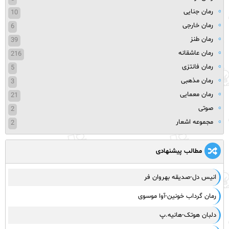
رمان جنایی
10
رمان خارجی
6
رمان طنز
39
رمان عاشقانه
216
رمان فانتزی
5
رمان مذهبی
3
رمان معمایی
21
صوتی
2
مجموعه اشعار
2
مطالب پیشنهادی
انیس دل-صدیقه بهروان فر
رمان گرداب خونین-آوا موسوی
دلبان هوتک-هانیه.پ