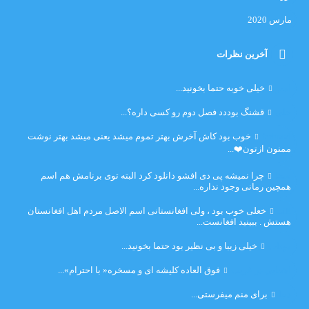
مارس 2020
آخرین نظرات
امیر
خیلی خوبه حتما بخونید...
حلی
قشنگ بوددد فصل دوم رو کسی داره؟...
farbood
خوب بود کاش آخرش بهتر تموم میشد یعنی میشد بهتر نوشت
ممنون ازتون❤️...
ضحا
چرا نمیشه پی دی افشو دانلود کرد البته توی برنامش هم اسم
همچین رمانی وجود نداره...
Lilt
خعلی خوب بود ، ولی افغانستانی اسم الاصل مردم اهل افغانستان
هستش . ببینید افغانست...
مهتاب
خیلی زیبا و بی نظیر بود حتما بخونید...
اشنایی در غربت
فوق العاده کلیشه ای و مسخره« با احترام»...
دنیا
برای منم میفرستی...