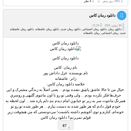
1865 روز پيش
6 نظر
دانلود رمان کاس
30 ژوئن 2021
21:24
دانلود رمان
,
دانلود رمان اجتماعی
,
دانلود رمان جدید
,
دانلود رمان عاشقانه
,
دانلود رمان عاشقانه
جدید
,
رمان اجتماعی
,
رمان عاشقانه
دانلود رمان کاس
دانلود رمان کاس
نام رمان: کاس
نام نویسنده: غزل داداش پور
ژانر: عاشقانه
خلاصه دانلود رمان کاس:
خیال من تا حالا عاشق پاشِق نشده بودم… یعنی اصلاً به زندگیِ مشترک و این
حرف‌ها فکر نکرده بودم… ولی وقتی تو رو با اون مانتوی گلبهی و روسریِ
همرنگِ مانتوت سر به زیر تو خیابونِ امام دیدم بندِ دلم پاره شد… اون لحظه به
خودم قول دادم که هر طور شده به دستت بیارم… هر طور شده تو رو تو
خونه‌ام، کنارم و توی آغوشم داشته باشمت! می‌دونستی که من هیچوقت زیرِ
قولم نمی‌زنم؟ دانلود رمان کاس
87