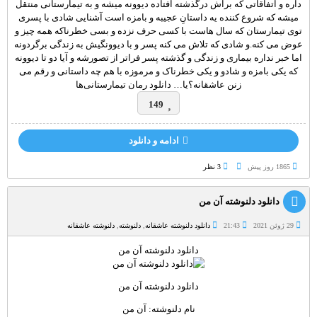
داره و اتفاقاتی که براش درگذشته افتاده دیوونه میشه و به تیمارستانی منتقل
میشه که شروع کننده یه داستان‌ِ عجیبه و بامزه است آشنایی شادی با پسری
توی تیمارستان که سال هاست با کسی حرف نزده و بسی خطرناکه همه چیز و
عوض می کنه.و شادی که تلاش می کنه پسر و با دیوونگیش به زندگی برگردونه
اما خبر نداره بیماری و زندگی و گذشته پسر فراتر از تصورشه و آیا دو تا دیوونه
که یکی بامزه و شادو و یکی خطرناک و مرموزه با هم چه داستانی و رقم می
زنن عاشقانه؟یا… دانلود رمان تیمارستانی‌ها
149
ادامه و دانلود
1865 روز پيش
3 نظر
دانلود دلنوشته آن من
29 ژوئن 2021
21:43
دانلود دلنوشته عاشقانه
,
دلنوشته
,
دلنوشته عاشقانه
دانلود دلنوشته آن من
دانلود دلنوشته آن من
نام دلنوشته: آن من