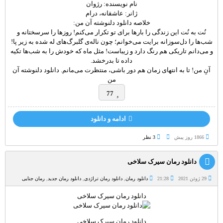
نام نویسنده: رژوان
ژانر: عاشقانه، درام
خلاصه دانلود دلنوشته آن من:
نُت به نُت این زندگی را بارها برای تو تکرار می‌کنم! روزها را سرسختانه و
شب‌ها را دل‌سوزانه برایت می‌خوانم؛ چون ناله‌ی گلبرگ‌های له شده به زیر پا!
و می‌دانم تاریکی هم رنگ‌‌ دارد و زیباست! مثل ماه که خودش را به شب‌ها تکیه
داده تا بدرخشد.
آنِ من! تا به انتهای زمان هم دور باشی، منتظرت می‌مانم. دانلود دلنوشته آن
من
77
ادامه و دانلود
1866 روز پيش
3 نظر
دانلود رمان سیرک سلاخی
29 ژوئن 2021
21:28
دانلود رمان
,
دانلود رمان تراژدی
,
دانلود رمان جدید
,
رمان جنایی
دانلود رمان سیرک سلاخی
دانلود رمان سیرک سلاخی