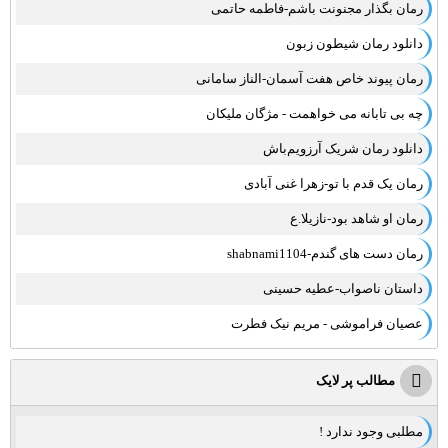
رمان بگذار مجنونت باشم-فاطمه حاتمی
دانلود رمان شیطون زبون
رمان پیوند خاص هفت آسمان-الناز سامانی
چه بی تابانه می خواهمت - مژگان ملیکان
دانلود رمان شریک آرزویم‌باش
رمان یک قدم با تو-زهرا غنی آبادی
رمان او شاهد بود-نازیلا.ع
رمان دست های گندم-shabnami1104
داستان ناصواب-عطیه حسینی
عصیان فراموشی - مریم نیک فطرت
مطالب پر لایک
مطلبی وجود ندارد !