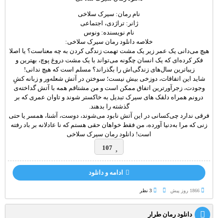
نام رمان: سیرک سلاخی
ژانر: تراژدی، اجتماعی
نام نویسنده: ونوس
خلاصه دانلود رمان سیرک سلاخی:
هیچ می‌دانی یک عمر زیر یک مشت تهمت زندگی کردن به چه معناست؟ یا اصلا
فکر کرده‌ای که یک انسان چگونه می‌تواند با یک مشت دروغ پوچ، بهترین و
زیباترین سال‌های زندگی‌اش را بگذراند؟ مسلم است که هیچ ندانی!
شاید این اتفاقات، دوزخی بیش نیست؛ سوختن در آتش شعله‌ور و زبانه کشِ
وجودت، زجرآورترین اتفاق ممکن است و من مشتاقم همه با آتش گداخته‌ی
درونم همراه دلقک های سیرک تبدیل به خاکستر شوند و تاوان عمری که بر
گذشته را بدهند.
فرقی ندارد چی‌کسانی در این آتش نابود می‌شوند، دوست، آشنا، همسر یا حتی
زنی که مرا به‌دنیا آورده، من فقط خواهان حقی هستم که نا عادلانه بر باد رفته
است! دانلود رمان سیرک سلاخی
107
ادامه و دانلود
1866 روز پيش
3 نظر
دانلود رمان طرار