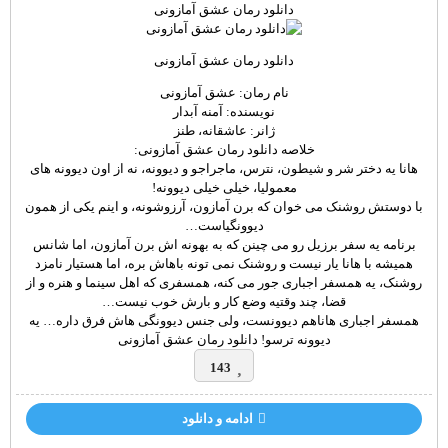
دانلود رمان عشق آمازونی
دانلود رمان عشق آمازونی
نام رمان: عشق آمازونی
نویسنده: آمنه آبدار
ژانر: عاشقانه، طنز
خلاصه دانلود رمان عشق آمازونی:
هانا یه دختر شر و شیطون، نترس، ماجراجو و دیوونه، نه از اون دیوونه های
معمولیا، خیلی خیلی دیوونه!
با دوستش روشنک می خوان که برن آمازون، آرزوشونه، و اینم یکی از همون
دیوونگیاست…
برنامه یه سفر برزیل رو می چینن که به بهونه اش برن آمازون، اما شانس
همیشه با هانا یار نیست و روشنک نمی تونه باهاش بره، اما هستیار نامزد
روشنک، یه همسفر اجباری جور می کنه، همسفری که اهل سینما و هنره و از
قضا، چند وقتیه وضع کار و بارش خوب نیست…
همسفر اجباری هاناهم دیوونست، ولی جنس دیوونگی هاش فرق داره… یه
دیوونه ترسو! دانلود رمان عشق آمازونی
143
ادامه و دانلود