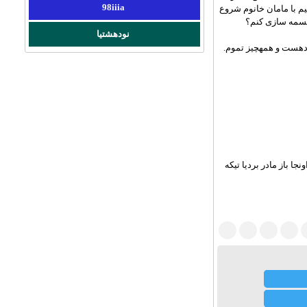
98iiia
م با مامان خانوم شروع
جسمه سازی کنم؟
نودهشتیا
ردهست و همهچیز تموم.
ا باز مادر بردیا تیکه