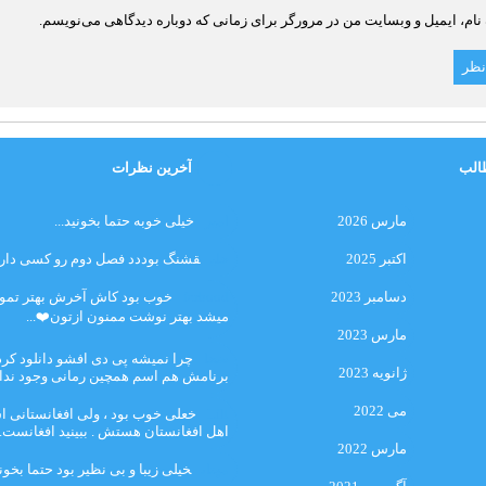
نام، ایمیل و وبسایت من در مرورگر برای زمانی که دوباره دیدگاهی می‌نویسم.
الب
آخرین نظرات
مارس 2026
امیر
خیلی خوبه حتما بخونید...
اکتبر 2025
حلی
قشنگ بوددد فصل دوم رو کسی داره؟
دسامبر 2023
farbood
خوب بود کاش آخرش بهتر تمو
میشد بهتر نوشت ممنون ازتون❤️...
مارس 2023
ضحا
چرا نمیشه پی دی افشو دانلود کرد 
ژانویه 2023
برنامش هم اسم همچین رمانی وجود نداره
می 2022
Lilt
خعلی خوب بود ، ولی افغانستانی 
اهل افغانستان هستش . ببینید افغانست..
مارس 2022
مهتاب
خیلی زیبا و بی نظیر بود حتما بخونی