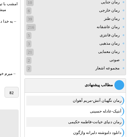
رمان جنایی
10
امشب با تی
میشه
رمان خارجی
6
رمان طنز
39
– به خدا 
رمان عاشقانه
216
رمان فانتزی
5
رمان مذهبی
3
رمان معمایی
21
صوتی
2
مجموعه اشعار
2
– میرم خون
مطالب پیشنهادی
82
رمان نگهبان آتش-مریم آهوان
آنتیک-عادله حسینی
رمان دنیای خیانت-فاطمه حکیمی
دانلود دلنوشته دلبرانه واژگون