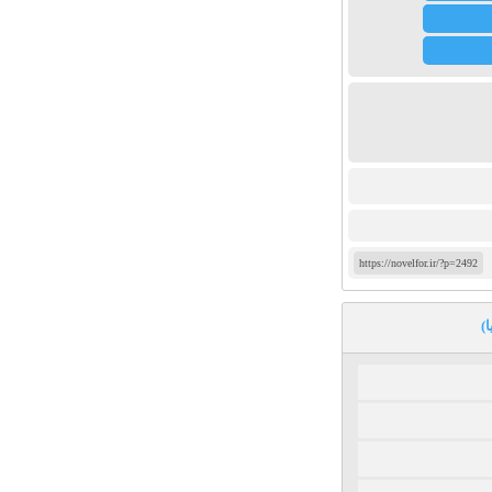
https://novelfor.ir/?p=2492
)