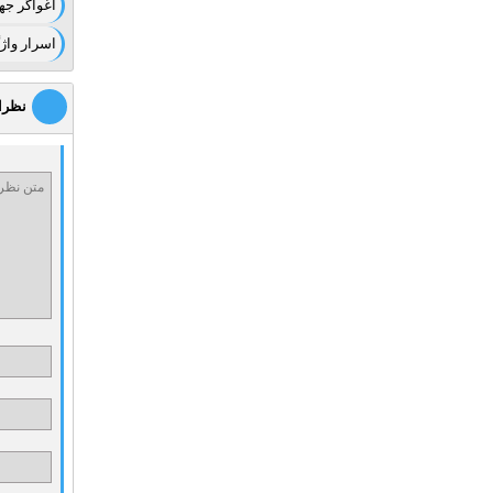
اغواگر ج
اسرار واژ
نظرا