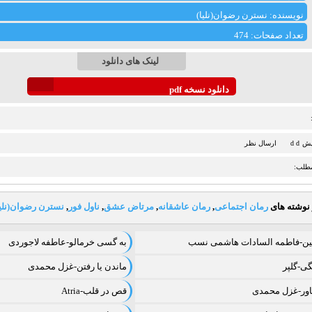
نویسنده: نسترن رضوان(نلیا)
تعداد صفحات: 474
لینک های دانلود
دانلود نسخه pdf
d d
ارسال نظر
مطلب:
 نوشته های
رمان اجتماعی
,
رمان عاشقانه
,
مرتاض عشق
,
ناول فور
,
نسترن رضوان(نلیا
نین-فاطمه السادات هاشمی نسب
به گسی خرمالو-عاطفه لاجوردی
ی-گلپر
ماندن یا رفتن-غزل محمدی
یاور-غزل محمدی
قص در قلب-Atria