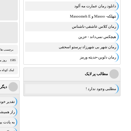
دانلود رمان عمارت مه آلود
مَهلکه- Masoo و Masoomeh E
رمان کلاس عاشقی-ناشناس
هیچکس نمی‌داند - حزین
رمان شهر بی شهرزاد-پرستو اسحقی
برچسب ها:
رمان دلوین-حدیثه ورمز
1585 روز پيش
لینک کوتاه 
مطالب پر لایک
دیگر
مطلبی وجود ندارد !
تقدیر خو
راز همیشگ
به یادت ب