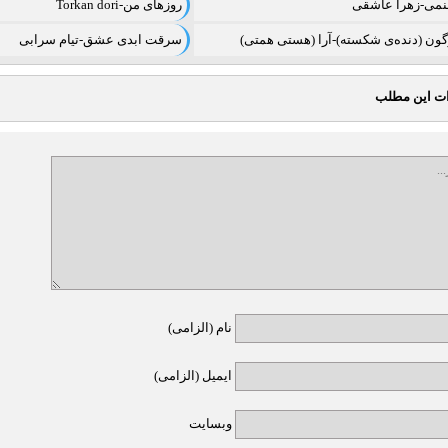
هنمی-زهرا عاشقی
روزهای من-Torkan dori
گون (دنده‌ی شکسته)-آرا (هستی همتی)
سرقت ابدی عشق-تیام سرابی
ت این مطلب
نام (الزامی)
ایمیل (الزامی)
وبسایت