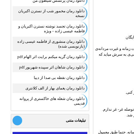
دانلود رمان پرنسس شیطون من
دانلود رمان مخمور شب از نسترن اکبریان
نسخه
دانلود رمان تجسد نوشته نسترن اکبریان و
فاطمه عیسی زاده – ویژه
یگان
دانلود رمان منشوری از فاطمه عیسی زاده
(بازنویسی شده)
 زمانه و غیرت مردانه‌ی
ی‌ی به سرش میاید که
دانلود رمان گریه میکنم برایت اثر الهام pdf
دانلود رمان شاهان اثر سپیده شهریور pdf
دانلود رمان نقطه بی صدا از دیبا
دانلود رمان یغمای بهار از الف کلانتری
 کنی.
دانلود رمان شعله های خاکستری از پروانه
قدیمی
وصله غر- غر ندارم.
 شد.
تبلیغات متنی
سانه. حتما طبق معمول