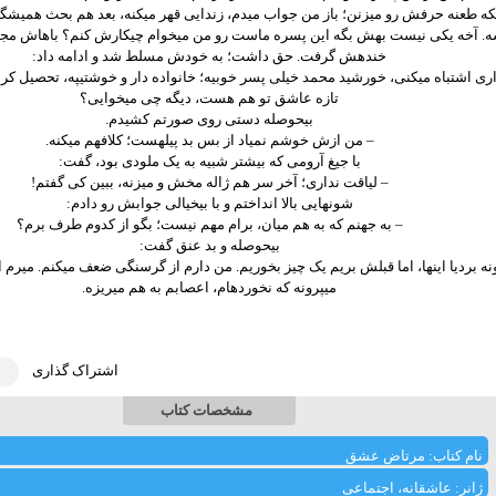
که طعنه حرفش رو میزنن؛ باز من جواب میدم، زندایی قهر میکنه، بعد هم بحث همیشگی
. آخه یکی نیست بهش بگه این پسره ماست رو من میخوام چیکارش کنم؟ باهاش م
خندهش گرفت. حق داشت؛ به خودش مسلط شد و ادامه داد:
داری اشتباه میکنی، خورشید محمد خیلی پسر خوبیه؛ خانواده دار و خوشتیپه، تحصیل ک
تازه عاشق تو هم هست، دیگه چی میخوایی؟
بیحوصله دستی روی صورتم کشیدم.
– من ازش خوشم نمیاد از بس بد پیلهست؛ کلافهم میکنه.
با جیغ آرومی که بیشتر شبیه به یک ملودی بود، گفت:
– لیاقت نداری؛ آخر سر هم ژاله مخش و میزنه، ببین کی گفتم!
شونهایی بالا انداختم و با بیخیالی جوابش رو دادم:
– به جهنم که به هم میان، برام مهم نیست؛ بگو از کدوم طرف برم؟
بیحوصله و بد عنق گفت:
ه بردیا اینها، اما قبلش بریم یک چیز بخوریم. من دارم از گرسنگی ضعف میکنم. میرم اونج
میپرونه که نخوردهام، اعصابم به هم میریزه‌.
اشتراک گذاری
مشخصات کتاب
نام کتاب: مرتاض عشق
ژانر: عاشقانه، اجتماعی