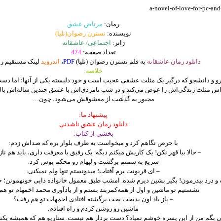
رمان:
مرتاض عشق
نویسنده:
نسترن رضوان(نلیا)
ژانر:
اجتماعی/ عاشقانه
تعداد صفحه:
474
دانلود رمان عاشقانه
به قلم نسترن رضوان (نلیا)
PDF
،
اندروید
لینک مستقیم را
خلاصه:
رو و دانشجو که درگیر یک مثلث عشقی عجیب است و خود دلبسته یکی از آنها؛ اما دست
اس مثلث زندگی‌اش را عوض می‌کند و در شب نامزدی‌اش با عشق چندین ساله‌اش بال
مجبور به گذشت از معشوقش می‌شود، چون…
پیشنهاد ما:
دانلود رمان عشق ناشدنی
بخشی از کتاب:
با حرص نگاهم کرد و میخواست به طرف بلوار بره که صداش زدم:
– حالا بیا قهر نکن! یک کاریش میکنم دیگه. یک رفیق با معرفت داری، باید هم ناز
سریع به سمتم برگشت و لپهام رو محکم بوس کرد.
– ای قربونت برم آفتاب؛ میدونستم تنها ولم نمیکنی.
 و درد بیدرمون! بگیر بشین دیرم شده. امشب طبق معمول خانواده دایی خونهمونن؛ ح
نشستیم تو ماشین و اول از همه‌کمربند بستم و از یادآوری محمد اخمهام تو هم
– باز یاد اون بدبخت بخت برگشته افتادی اخمهات تو هم رفت؟
ماشین رو روشن کردم و راه افتادم.
 کی بگم من از این‌ پسره خوشم نمیاد؟ دست بردار هم نیست. سناریو هم که همیشه یک