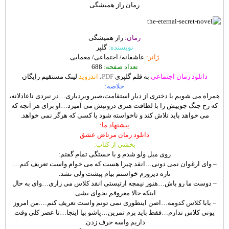
رمان راز همیشگی
رمان:
راز همیشگی
نویسنده:
گلپر
ژانر:
عاشقانه/ اجتماعی/ معمایی
تعداد صفحه:
688
دانلود رمان اجتماعی
به قلم گلپری
PDF
،
اندروید
لینک مستقیم رایگان
خلاصه:
همراه می شویم با دختری از دیار استقامت،صبر وبردباری…در نبردی ناعادلانه،
که رخ جنگ جوییش را با لطافت هنری درونیش می آمیزد…او برای هر آنچه که
می خواهد باید تلاش کند و ناخواسته شود با کسی که هرگز نمی خواهد.
پیشنهاد ما:
دانلود رمان مرتاض عشق
بخشی از کتاب:
روی مبل ولو شدم و با خستگی تمام گفتم:
– وای ارغوان نمی دونی…انقد چیزا هست که می خوام واست تعریف کنم…
تازه دیروزم خواستم بیام پیشت ولی نشد.
– دوست ما رو باش…هنوز نیمچه ارتیستی انقد کلاس می زاری…وای به حال
اینکه حالا معروفم بخوای بشی.
– بابا کلاس کدومه…اصن اینطوری نمی تونم واست تعریف کنم….من امروز
یونی کلاس ندارم…فقط باید برم تمرین…پاشو بیا اینجا…تا عصر کلی وقت
داریم واسه حرف زدن.