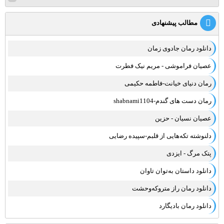
مطالب پیشنهادی
دانلود رمان جادوی زمان
عصیان فراموشی - مریم نیک فطرت
رمان دنیای خیانت-فاطمه حکیمی
رمان دست های گندم-shabnami1104
عصیان نسیان - حزین
دلنوشته تکه‌هایی از قلبم-سپیده رضایی
پتک مرگ - ایزدی
دانلود داستان به‌توان تاوان
دانلود رمان راز متروکه‌وحشت
دانلود رمان بادیگارد