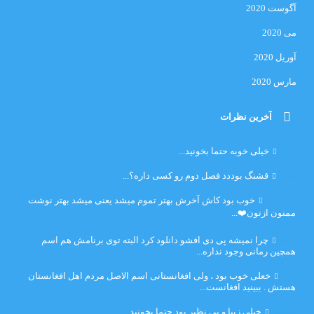
آگوست 2020
می 2020
آوریل 2020
مارس 2020
آخرین نظرات
امیر
خیلی خوبه حتما بخونید...
حلی
قشنگ بوددد فصل دوم رو کسی داره؟...
farbood
خوب بود کاش آخرش بهتر تموم میشد یعنی میشد بهتر نوشت
ممنون ازتون❤️...
ضحا
چرا نمیشه پی دی افشو دانلود کرد البته توی برنامش هم اسم
همچین رمانی وجود نداره...
Lilt
خعلی خوب بود ، ولی افغانستانی اسم الاصل مردم اهل افغانستان
هستش . ببینید افغانست...
مهتاب
خیلی زیبا و بی نظیر بود حتما بخونید...