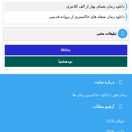
دانلود رمان یغمای بهار از الف کلانتری
دانلود رمان شعله های خاکستری از پروانه قدیمی
تبلیغات متنی
98iiia
نودهشتیا
درباره سایت
رمان فور | دانلود جذابترین رمان ها
آرشیو مطالب
جولای 2026
مارس 2026