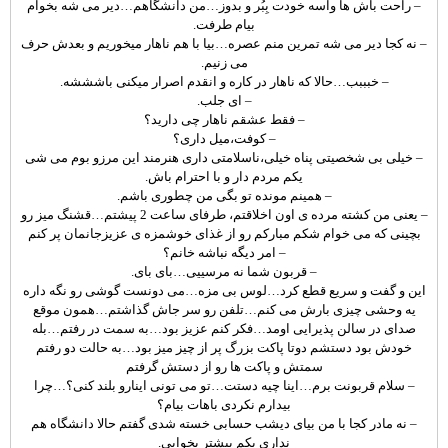
– راحت باش ها واسه خودت بِبُر و بدوز…من دانشگاهم…دیر می شه بخوام
بیام طرفت.
– نه کجا دیر می شه تمرین منم عصره…بیا با هم ناهار میخوریم و بعدش حرف
می زنیم.
– خبببب…حالا که ناهار در کاره و انقدم اصرار میکنی باشششه.
– ای جلب.
– فقط عشقم ناهار چی دارید؟
– کوفت،میل داری؟
– خیلی بی شخصیتی پناه خیلی،ناسلامتی داری هنرمند این مرزو بوم می شی
یکم مردم دار و با احترام باش.
– همینم مونده تو بگی من چطوری باشم.
– یعنی من کشته مرده ی اون اخلاقتم، طرفای ساعت 2 پیشتم…قشنگ میز رو
بچینی که می خوام شکم مبارکم رو از غذای خوشمزه ی عزیزجانمان پر کنم
– امر دیگه نباشه خانم؟
– قربون شما نه مرسییی…بای بای.
این و گفت و سریع قطع کرد…لوس بی مزه…می دونست گوشی رو نگه داره
یه وحشی چیزی بارش می کنم…تلفن رو سر جاش گذاشتم…همون موقع
صدای در سالن پذیرایی اومد…فکر کنم عزیز بود…به سمت در رفتم…بله
خودش بود دستشم دوتا پاکت بزرگ پر از چیز میز بود…به حالت دو رفتم
سمتش و پاکت ها رو از دستش گرفتم
– سلام قربونت برم…اینا چیه دستت…تو می تونی اینارو بلند کنی؟…چرا
بیدارم نکردی باهات بیام؟
– نه مادر کجا با من بیای دیشب حسابی خسته شدی گفتم حالا دانشگاه هم
نداری یکم بیشتر بخوابی.