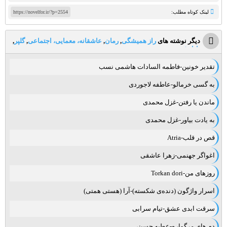
لینک کوتاه مطلب:
https://novelfor.ir/?p=2554
دیگر نوشته های
راز همیشگی
,
رمان
,
عاشقانه، معمایی، اجتماعی
,
گلپر
,
ناول فور
تقدیر خونین-فاطمه السادات هاشمی نسب
به گسی خرمالو-عاطفه لاجوردی
ماندن یا رفتن-غزل محمدی
به یادت بیاور-غزل محمدی
قص در قلب-Atria
اغواگر جهنمی-زهرا عاشقی
روزهای من-Torkan dori
اسرار واژگون (دنده‌ی شکسته)-آرا (هستی همتی)
سرقت ابدی عشق-تیام سرابی
دم های مرگواره-عطیه حسینی