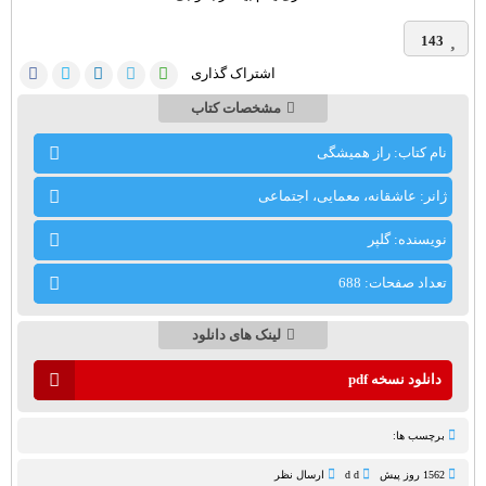
143
اشتراک گذاری
مشخصات کتاب
نام کتاب: راز همیشگی
ژانر: عاشقانه، معمایی، اجتماعی
نویسنده: گلپر
تعداد صفحات: 688
لینک های دانلود
دانلود نسخه pdf
برچسب ها:
1562 روز پيش
d d
ارسال نظر