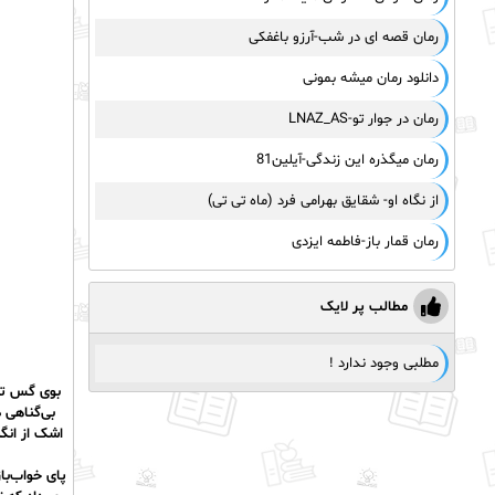
رمان قصه ای در شب-آرزو باغفکی
دانلود رمان میشه بمونی
رمان در جوار تو-LNAZ_AS
رمان میگذره این زندگی-آیلین81
از نگاه او- شقایق بهرامی فرد (ماه تی تی)
رمان قمار باز-فاطمه ایزدی
مطالب پر لایک
مطلبی وجود ندارد !
بوی گس تعف
بی‌گناهی 
اشک از انگ
پای خواب‌با