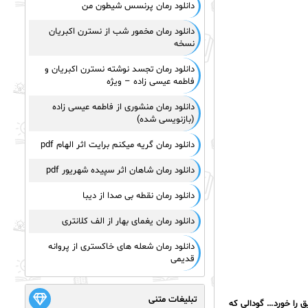
دانلود رمان پرنسس شیطون من
دانلود رمان مخمور شب از نسترن اکبریان
نسخه
دانلود رمان تجسد نوشته نسترن اکبریان و
فاطمه عیسی زاده – ویژه
دانلود رمان منشوری از فاطمه عیسی زاده
(بازنویسی شده)
دانلود رمان گریه میکنم برایت اثر الهام pdf
دانلود رمان شاهان اثر سپیده شهریور pdf
دانلود رمان نقطه بی صدا از دیبا
دانلود رمان یغمای بهار از الف کلانتری
دانلود رمان شعله های خاکستری از پروانه
قدیمی
تبلیغات متنی
ق را خورد… گودالی که