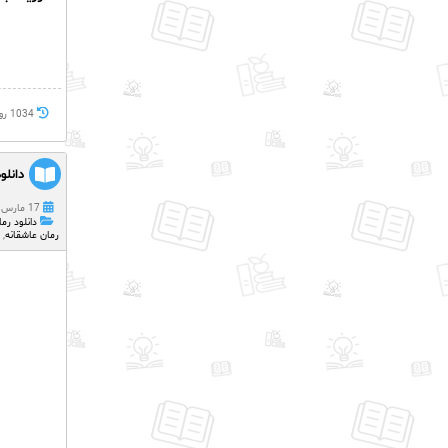
1034 روز پيش
دانلو
17 مارس 2023
دانلود رما
رمان عاشقانه
,