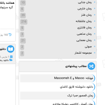
رمان جنایی
10
همانند باتل
گرهِ سرنوش
رمان خارجی
6
رمان طنز
39
رمان عاشقانه
216
رمان فانتزی
5
رمان مذهبی
3
160 روز پيش
رمان معمایی
21
صوتی
2
دانلو
مجموعه اشعار
2
1 مارس 2026
دانلود رما
مطالب پیشنهادی
مَهلکه- Masoo و Masoomeh E
دانلود دلنوشته قایق کاغذی
رمان قمصور-صبا ترک
رمان آغوش کاکتوس-ملیکا ملازاده