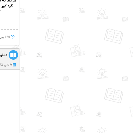
می‌داد که 
گره‌ کور
ک
160 روز پيش
دانلو
9 اکتبر 2023