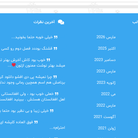
الب
آخرین نظرات
مارس 2026
امیر
خیلی خوبه حتما بخونید...
اکتبر 2025
حلی
قشنگ بوددد فصل دوم رو کسی دا
دسامبر 2023
farbood
خوب بود کاش آخرش بهتر ت
میشد بهتر نوشت ممنون ازتون
...
مارس 2023
ضحا
چرا نمیشه پی دی افشو دانلود کرد
برنامش هم اسم همچین رمانی وجود نداره
ژانویه 2023
Lilt
خعلی خوب بود ، ولی افغانستانی 
می 2022
اهل افغانستان هستش . ببینید افغانست
مارس 2022
مهتاب
خیلی زیبا و بی نظیر بود حتما ب
آگوست 2021
اشنایی در غربت
فوق العاده کلیشه ای
احترام»...
ژوئن 2021