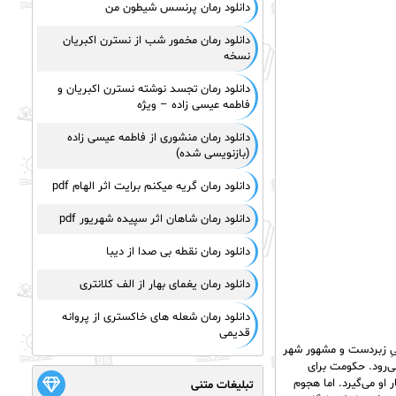
دانلود رمان پرنسس شیطون من
دانلود رمان مخمور شب از نسترن اکبریان
نسخه
دانلود رمان تجسد نوشته نسترن اکبریان و
فاطمه عیسی زاده – ویژه
دانلود رمان منشوری از فاطمه عیسی زاده
(بازنویسی شده)
دانلود رمان گریه میکنم برایت اثر الهام pdf
دانلود رمان شاهان اثر سپیده شهریور pdf
دانلود رمان نقطه بی صدا از دیبا
دانلود رمان یغمای بهار از الف کلانتری
دانلود رمان شعله های خاکستری از پروانه
قدیمی
یِ زبردست و مشهور شهر
می‌رود. حکومت برای
او می‌گیرد. اما هجوم
تبلیغات متنی