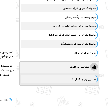
به یادت بیاور-غزل محمدی
نجوای عذاب-یگانه رضائی
دانلود رمان در لحظه‌ های بی‌ قراری
دانلود رمان این شهر بوی مرگ می‌دهد
دانلود رمان نت موسیقی‌عشق
همان‌طور ک
مرز - ماهان ایزدی
این موضوع 
نویسنده د
مطالب پر لایک
می‌دهد که چ
کنند. خا
مطلبی وجود ندارد !
1885 روز پيش