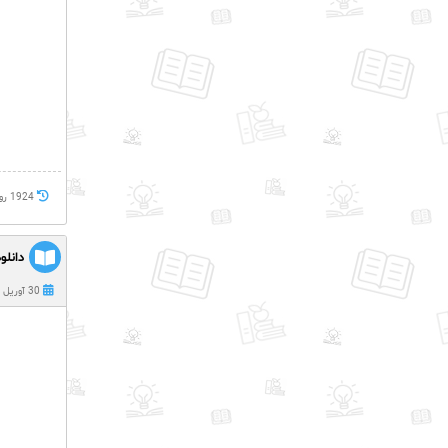
1924 روز پيش
دانل
30 آوریل 2021