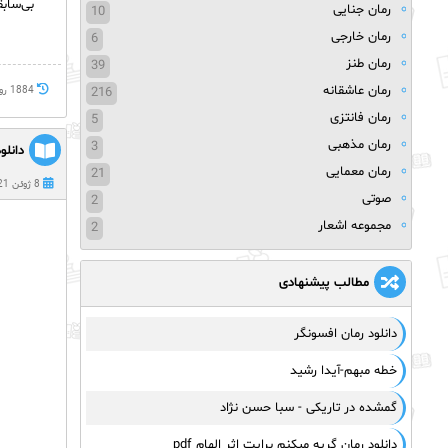
بی‌سابق
رمان جنایی
10
رمان خارجی
6
رمان طنز
39
رمان عاشقانه
216
1884 روز پيش
رمان فانتزی
5
رمان مذهبی
3
دانلو
رمان معمایی
21
8 ژوئن 2021
صوتی
2
مجموعه اشعار
2
مطالب پیشنهادی
دانلود رمان افسونگر
خطه مبهم-آیدا رشید
گمشده در تاریکی - سبا حسن نژاد
دانلود رمان گریه میکنم برایت اثر الهام pdf