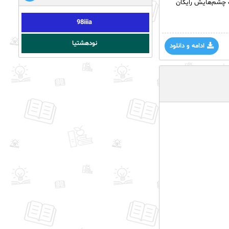
اب چشم‌هایش رایگان
98iiia
نودهشتیا
ادامه و دانلود