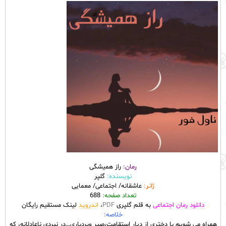
رمان:
راز همیشگی
نویسنده:
گلپر
ژانر:
عاشقانه/ اجتماعی/ معمایی
تعداد صفحه:
688
دانلود رمان اجتماعی
به قلم گلپری
PDF
،
اندروید
لینک مستقیم رایگان
خلاصه:
همراه می شویم با دختری از دیار استقامت،صبر وبردباری…در نبردی ناعادلانه، که