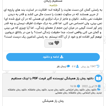
مستقیم رایگان
خلاصه:
به راستی گمان کن دست هایت را گرفته اند؛ افکارت در اسارت بند های پارچه ای
از حریر هستند که در سکوت ذهنت را دست مال می کشد و قادر به دیدن
حقیقت نمی باشد. ناتوان و عاجز از درک تراژدی ای هستی که در آن غرق شده ای!
نمی بینی، ولی احساس می کنی. اما قادر به درک حوادث اطراف نیستی و چه قدر
زجر آور است گیجی در میان این حجم از معمای زندگی… اما آیا چیزی که می بینی
و گمان می کنی واقعی است، جدا حقیقت زندگی است؟ یا من در باتالق دروغین
توهم گیر افتاده ام و خود از آن آگاه نیستم. به راستی کدامین یک درست است؟
138
ادامه و دانلود
1547 روز پيش
d d
ارسال نظر
دانلود رمان راز همیشگی نویسنده گلپر فرمت PDF با لینک مستقیم
29 آوریل 2022
16:56
دانلود رمان
,
دانلود رمان اجتماعی
,
دانلود رمان جدید
,
دانلود رمان عاشقانه
,
دانلود رمان عاشقانه
جدید
,
رمان اجتماعی
,
رمان عاشقانه
,
رمان معمایی
رمان راز همیشگی