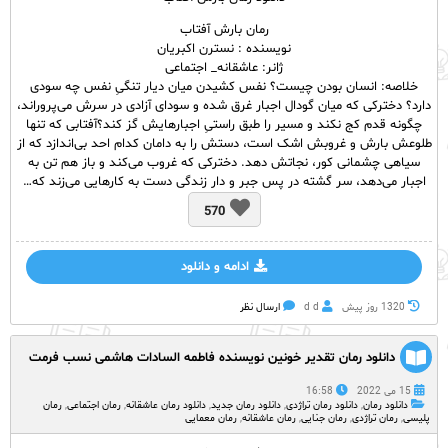
رمان بارش آفتاب
نویسنده : نسترن اکبریان
ژانر: عاشقانه_ اجتماعی
خلاصه: انسان بودن چیست؟ نفس کشیدن میان دیار تنگیِ نفس چه سودی
دارد؟ دخترکی که میان گودال اجبار غرق شده و سودای آزادی در سرش می‌پروراند،
چگونه قدم کج نکند و مسیر را طبق راستیِ اجبارهایش گز کند؟آفتابی که تنها
طلوعش بارش و غروبش اشک است، دستش را به دامان کدام احد بی‌اندازد که از
سیاهی چشمانی کور، نجاتش دهد. دخترکی که غروب می‌کند و باز هم تن به
اجبار می‌دهد، سر گشته در پس جبر و دار زندگی دست به کارهایی می‌زند که…
570
ادامه و دانلود
1320 روز پيش
d d
ارسال نظر
دانلود رمان تقدیر خونین نویسنده فاطمه السادات هاشمی نسب فرمت
PDF با لینک مستقیم
15 می 2022
16:58
دانلود رمان
,
دانلود رمان تراژدی
,
دانلود رمان جدید
,
دانلود رمان عاشقانه
,
رمان اجتماعی
,
رمان
پلیسی
,
رمان تراژدی
,
رمان جنایی
,
رمان عاشقانه
,
رمان معمایی