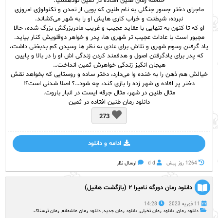
خلاصه رمان طنین افتاده در ثمین نودهشتیا:
ماجرای دختر جسور جنگلی به نام طنین که بویی از تمدن و تکنولوژی امروزی
نبرده، شیطنت و خراب کاری هایش او را به شهر می‌کشاند.
او که تا کنون به تنهایی با عقاید عجیب و غریب مادربزرگش بزرگ شده، حالا
مجبور است با عادات عجیب تر شهری ها، پدر و خواهر دوقلویش کنار بیاید.
یاد گرفتن رسوم شهری و تلاش برای عادی به نظر ها رسیدن کم بدبختی داشت،
که پدر برای یادگرفتن اصول و هدفمند کردن زندگی اش او را در بالا و پایین
هیجان انگیز زندگی خواهرش ثمین انداخت…
خیالش هم ذهن را به خنده وا می‌دارد، دختر ساده و روستایی که بخواهد نقش
دختر پر افاده ی شهر زده را بازی کند، چه شود…؟ اصلا شدنی است؟!
مثال طنین در شهر، مثال جرقه ایست در انبار باروت.
دانلود رمان طنین افتاده در ثمین
273
ادامه و دانلود
1264 روز پيش
d d
ارسال نظر
دانلود رمان دورگه نامیرا ۲ (بازگشت هانیل)
11 فوریه 2023
14:28
دانلود رمان
,
دانلود رمان تخیلی
,
دانلود رمان جدید
,
دانلود رمان عاشقانه
,
رمان ترسناک