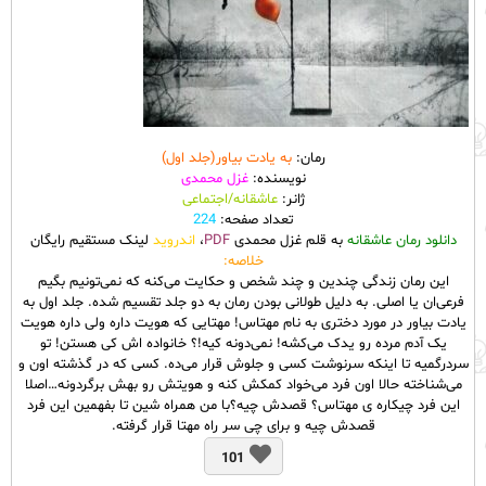
رمان:
به یادت بیاور(جلد اول)
نویسنده:
غزل محمدی
ژانر:
عاشقانه/اجتماعی
تعداد صفحه:
224
دانلود رمان عاشقانه
به قلم غزل محمدی
PDF
،
اندروید
لینک مستقیم رایگان
خلاصه:
این رمان زندگی چندین و چند شخص و حکایت می‌کنه که نمی‌تونیم بگیم
فرعی‌ان یا اصلی. به دلیل طولانی بودن رمان به دو جلد تقسیم شده. جلد اول به
یادت بیاور در مورد دختری به نام مهتاس! مهتایی که هویت داره ولی داره هویت
یک آدم مرده رو یدک می‌کشه! نمی‌دونه کیه!؟ خانواده اش کی‌ هستن! تو
سردرگمیه تا اینکه سرنوشت کسی و جلوش قرار می‌ده. کسی که در گذشته اون و
می‌شناخته حالا اون فرد می‌خواد کمکش کنه و هویتش رو بهش برگردونه…اصلا
این فرد چیکاره ی مهتاس؟ قصدش چیه؟با من همراه شین تا بفهمین این فرد
قصدش چیه و برای چی سر راه مهتا قرار گرفته.
101