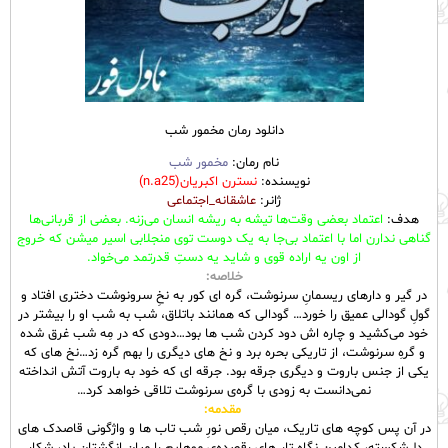
دانلود رمان مخمور شب
نام رمان:
مخمور شب
نویسنده:
نسترن اکبریان(n.a25)
ژانر:
عاشقانه_اجتماعی
هدف:
اعتماد بعضی وقت‌ها تیشه به ریشه انسان می‌زنه. بعضی از قربانی‌ها
گناهی ندارن اما با اعتماد بی‌جا به یک دوست توی منجلابی اسیر میشن که خروج
از اون یه اراده قوی و شاید یه دستِ قدرتمد می‌خواد.
خلاصه:
در گیر و دارهای ریسمانِ سرنوشت، گره ای کور به نخِ سرونوشت دختری افتاد و
گولِ گودالی عمیق را خورد… گودالی که همانند باتلاق، شب به شب او را بیشتر در
خود می‌کشید و چاره اش دود کردن شب ها بود…دودی که در مِه شب غرق شده
و گرهِ سرنوشت، از تاریکی بحره برد و نخ های دیگری را بهم گره زد…نخ های که
یکی از جنس باروت و دیگری جرقه بود. جرقه ای که خود به باروت آتش انداخته
نمی‌دانست به زودی با گره‌ی سرنوشت تلاقی خواهد کرد…
مقدمه:
در آن پس کوچه های تاریک، میان رقص نورِ شب تاب ها و واژگونی قاصدک های