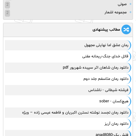
صوتی
2
مجموعه اشعار
2
مطالب پیشنهادی
رمان عشق اما نهایتی مجهول
قاتل خدای جنگ-ریحانه مقنی
دانلود رمان شاهان اثر سپیده شهریور pdf
دانلود رمان متاسفم جلد دوم
فرشته شیطانی - ناشناس
هیچ‌کسان - sober
دانلود رمان تجسد نوشته نسترن اکبریان و فاطمه عیسی زاده – ویژه
دانلود رمان آریز
فلش بک-anad8080