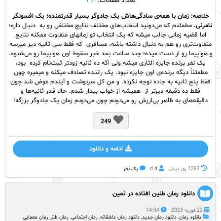
تعداد صفحات:
۳۶۱
خلاصه: زمان با همه‌ی سادگی‌هاش یک جادوگر بسیار قدرتمنده؛ یک افسونگر
نامرئی.
مطمئنم که می‌دونید انتخاب‌های مختلف نتایج مختلفی رو به دنبال داره؛
اما قضیه زمانی جالب میشه که یک انتخاب تو زمانهای متفاوت ممکنه نتایج
متفاوت‌تری رو هم به دنبال داشته باشه، مسافری که فقط سی ثانیه دیر میرسه
و هواپیما رو از دست میده؛ چند ساعت بعد خبر سقوط اون هواپیما رو می‌شنوه.
یک نفر برنده جایزه التاری میشه ولی اگه ده ثانیه زودتر ثبت‌نام کرده بود،
مطمئناً دیگه برنده‌ی اون جایزه نبود. یک راننده تصادف میکنه و میمیره چون
فقط پنج ثانیه به جاده توجه نکرده. و من کل سرنوشت و آیندم عوض شد چون
فقط ده دقیقه دیرتر از همیشه از خواب بیدار شدم. حالا قدر ثانیه‌ها و
دقیقه‌های به ظاهر بی‌ارزش رو می‌دونم چون می‌دونم زمان یک جادوگر بزرگه!
249
ادامه و دانلود
1262 روز پيش
d d
یک نظر
دانلود رمان طنین افتاده در ثمین
22 فوریه 2023
14:34
دانلود رمان
,
دانلود رمان جدید
,
دانلود رمان عاشقانه
,
رمان اجتماعی
,
رمان طنز
,
رمان معمایی