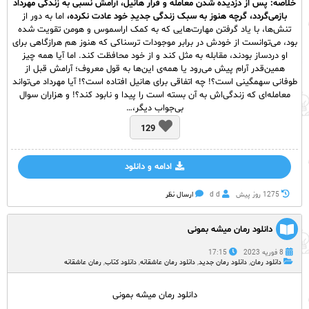
خلاصه: پس از دزدیده شدن معامله و فرار هانیل، آرامش نسبی به زندگی مهرداد
بازمی‌گردد، گرچه هنوز به سبک زندگی جدیدِ خود عادت نکرده،
اما به دور از
تنش‌ها، با یاد گرفتن مهارت‌هایی که به کمک اراسموس و هومن تقویت شده
بود، می‌توانست از خودش در برابر موجودات ترسناکی که هنوز هم هرازگاهی برای
او دردساز بودند، مقابله به مثل کند و از خود محافظت کند. اما آیا همه چیز
همین‌قدر آرام پیش می‌رود یا همه‌ی این‌ها به قول معروف؛ آرامش قبل از
طوفانی سهمگینی است؟! چه اتفاقی برای هانیل افتاده است؟! آیا مهرداد می‌تواند
معامله‌ای که زندگی‌اش به آن بسته است را پیدا و نابود کند؟! و هزاران سوال
بی‌جواب دیگر،…
129
ادامه و دانلود
1275 روز پيش
d d
ارسال نظر
دانلود رمان میشه بمونی
8 فوریه 2023
17:15
دانلود رمان
,
دانلود رمان جدید
,
دانلود رمان عاشقانه
,
دانلود کتاب
,
رمان عاشقانه
دانلود رمان میشه بمونی