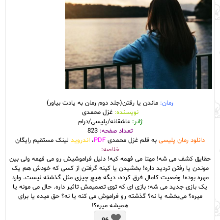
رمان:
ماندن یا رفتن(جلد دوم رمان به یادت بیاور)
نویسنده:
غزل محمدی
ژانر:
عاشقانه/پلیسی/درام
تعداد صفحه:
823
دانلود رمان پلیسی
به قلم غزل محمدی
PDF
،
اندروید
لینک مستقیم رایگان
خلاصه:
حقایق کشف می شه! مهتا می فهمه کیه! دلیل فراموشیش رو می فهمه ولی بین
موندن یا رفتن تردید داره! بخشیدن یا کینه گرفتن از کسی که خودش هم یک
مهره بوده! وضعیت کامال فرق کرده، دیگه هیچ چیزی مثل گذشته نیست. وارد
یک بازی جدید می شه؛ بازی ای که توی تصمیمش تاثیر داره. حال می مونه یا
میره؟ می‌بخشه یا نه؟ گذشته رو فراموش می کنه یا نه؟ حق میده یا برای
همیشه میره؟!