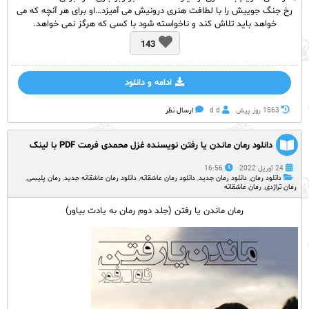
رخ جنگ جوییش را با لطافت هنری درونیش می آمیزد…او برای هر آنچه که می
خواهد باید تلاش کند و ناخواسته شود با کسی که هرگز نمی خواهد.
143
ادامه و دانلود
1563 روز پيش
d d
ارسال نظر
دانلود رمان ماندن یا رفتن نویسنده غزل محمدی فرمت PDF با لینک
مستقیم
24 آوریل 2022
16:56
دانلود رمان
,
دانلود رمان جدید
,
دانلود رمان عاشقانه
,
دانلود رمان عاشقانه جدید
,
رمان پلیسی
,
رمان تراژدی
,
رمان عاشقانه
رمان ماندن یا رفتن (جلد دوم رمان به یادت بیاور)