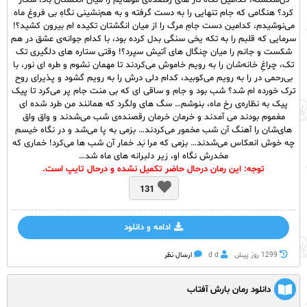
دل‌شکسته، کدامین نگاه تار های رقصده‌ی موهایم را میان انگشتان باد، شکار
کرد؟ هنگامی که جام تنهایی را به دست گرفته و به هم‌نشینی نگاهِ بی فروغ ماه
می‌نوشیدم، کدامین دست جامِ مرگ را از میان انگشتان تکیده ام بیرون کشید؟!
سرمایی که قلبم را به تکه یخی سنگی بدل کرده بود، با کدام جوانه‌ی عشق در هم
شکست و جانم را میان چنگال های آتیش سپرد؟! وقتی ستاره های دلگیری تک
تک، چراغِ خانه‌شان را به رویم خاموش می‌کردند تا مهمان نشوم و طره ای نور، با
بی‌رحمی در را به رویم می‌کوبید، کدام دلی درش را به رویم گشود و پذیرای روح
ترک خورده ام شد؟ شب بود و جام و ساقی‌ ای که بی منت جام پر می‌کرد تا پیک
پیک به نظاره‌ی رخ ماه، بنوشم… سگ های ولگرد که همانند من طرد شده ای
مغموم بودند می آمدند و خرمان خرمان رقصنده‌ی شب می‌شدند و واق واق
های‌شان را آهنگ آن شب مخمور می‌کردند… بزمی به پا می‌شد و در نگاه خیسم
چه خوش انعکاس می‌شدند… بزمی که مرا
بَد
خمار آن شب ها می‌کرد! خماری که
مخدرش نگاه او، زیر دلبرانه های ماه شد…
توجه: این رمان درحال حاضر تکمیل نشده و درحال تایپ است.
131
ادامه و دانلود
1299 روز پيش
d d
ارسال نظر
دانلود رمان بارش آفتاب