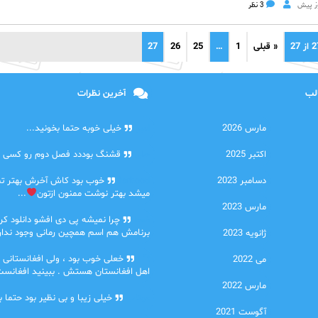
3 نظر
« قبلی
1
…
25
26
27
الب
آخرین نظرات
مارس 2026
امیر
خیلی خوبه حتما بخونید...
اکتبر 2025
حلی
قشنگ بوددد فصل دوم رو کسی دا
دسامبر 2023
farbood
خوب بود کاش آخرش بهتر ت
میشد بهتر نوشت ممنون ازتون
...
مارس 2023
ضحا
چرا نمیشه پی دی افشو دانلود کرد
برنامش هم اسم همچین رمانی وجود نداره
ژانویه 2023
Lilt
خعلی خوب بود ، ولی افغانستانی 
می 2022
اهل افغانستان هستش . ببینید افغانست
مارس 2022
مهتاب
خیلی زیبا و بی نظیر بود حتما ب
آگوست 2021