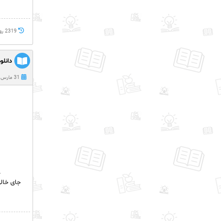
2319 روز پيش
دانلو
31 مارس 2020
ج
جای خالی