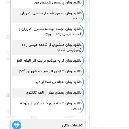
دانلود رمان پرنسس شیطون من
دانلود رمان مخمور شب از نسترن اکبریان
نسخه
دانلود رمان تجسد نوشته نسترن اکبریان و
فاطمه عیسی زاده – ویژه
دانلود رمان منشوری از فاطمه عیسی زاده
(بازنویسی شده)
دانلود رمان گریه میکنم برایت اثر الهام pdf
دانلود رمان شاهان اثر سپیده شهریور pdf
دانلود رمان نقطه بی صدا از دیبا
دانلود رمان یغمای بهار از الف کلانتری
دانلود رمان شعله های خاکستری از پروانه
قدیمی
تبلیغات متنی