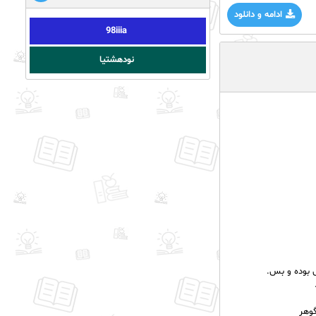
ادامه و دانلود
98iiia
نودهشتیا
ی بوده و بس.
وهر