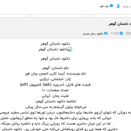
یک نظر
د داستان گوهر
17:24
دانلود رمان جدید
دانلود داستان گوهر
دانلود داستان گوهر
نام
داستان
: گوهر
نام نویسنده: آیسا کاربر انجمن رمان فور
ژانر: اجتماعی، تراژدی
فرمت های فایل: اندروید (apk) کامپیوتر (pdf)
تعداد صفحات: ۱۰
ملیت رمان: ایرانی
خلاصه دانلود داستان گوهر:
می‌خوام برتون گردونم به سی سال پیش.
ه دورانی که تنهای آرزوی مادر‌ها برای دخترهاشون، دیدن اون‌ها توی لباس سفید عروس
دورانی که بلند پروازی برای دخترها عار بود و تنها راه تحقق آرزوشون، تخیل.
اما در این میان دختری هست که رویایی بزرگ داره و حاضره براش بجنگه.
دختری که همه چی رو فدای رویاهاش می‌کنه حتی خودش رو… دانلود داستان گ