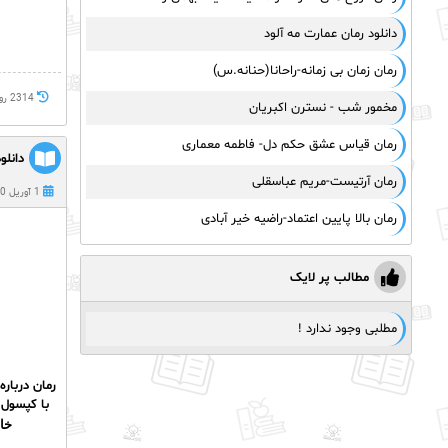
دانلود رمان عمارت مه آلود
رمان زمان بی زمانه-راحانا(حنانه.س)
2314 روز پيش
مخمور شب - نسترن اکبریان
رمان قیاس عشق حکم دل- فاطمه معماری
دانلو
رمان آرتیست-مریم عباسقلی
1 آوریل 2020
رمان بالا پایین اعتماد-راضیه خیر آبادی
مطالب پر لایک
مطلبی وجود ندارد !
با کپسول
خا