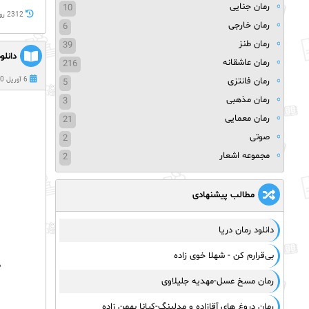
رمان جنایی
10
2312 روز پيش
رمان خارجی
6
رمان طنز
39
دانلو
رمان عاشقانه
216
رمان فانتزی
6 آوریل 2020
5
رمان مذهبی
3
رمان معمایی
21
صوتی
2
مجموعه اشعار
2
مطالب پیشنهادی
دانلود رمان دریا
بی‌قرارم کن - شهلا خوی زاده
ب
رمان مسخ عسل-مهدیه جلیلاوی
رمان دروغ های آقازاده و مدلینگ-کیانا بهمن زاده