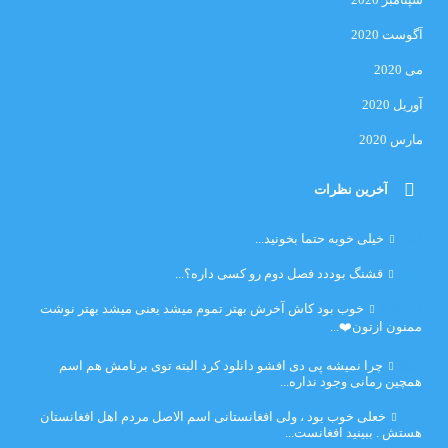
آگوست 2020
می 2020
آوریل 2020
مارس 2020
آخرین نظرات
امیر
خیلی خوبه حتما بخونید...
حلی
قشنگ بوددد فصل دوم رو کسی داره؟...
farbood
خوب بود کاش آخرش بهتر تموم میشد یعنی میشد بهتر نوشت
ممنون ازتون❤️...
ضحا
چرا نمیشه پی دی افشو دانلود کرد البته توی برنامش هم اسم
همچین رمانی وجود نداره...
Lilt
خعلی خوب بود ، ولی افغانستانی اسم الاصل مردم اهل افغانستان
هستش . ببینید افغانست...