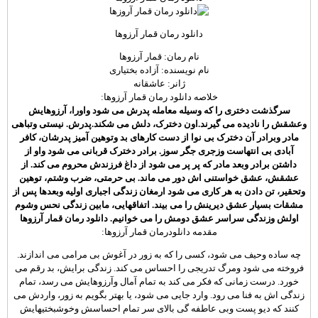
دانلود رمان قمار آرزوها
نام رمان: قمار آرزوها
نام نویسنده: آزاده بختیاری
ژانر: عاشقانه
خلاصه دانلود رمان قمار آرزوها:
سرگذشت دختری را که وسیله معامله پدرش می شود واورا، آرزوهایش
وعشقش را نادیده می گیرند.اون دخترک، دلش می شکند.پدرش. نیستی وتباهی
مادر وبرادر آن دخترک بی نوا از دست کارهای بد وتوهین آمیز پدرشان، کافر
آبادی بی انتهاست وزجری جگر سوز
.
برادر دخترک قربانی می شود واو از
داشتن برادر وبعد مادر که پر پر می شود از داغ فرزندش محروم می کند. از
عشقش، عشق خواستنی اش دور می ماند. بی حرمتی، ضرب وشتم، توهین
وتحقیر، تن دادن به هر کاری می شود ارمغان زندگی اجباری اولیه وبعدها
پس از
مشقات بسیار عشق دیرینش را می بیند. اتفاقهایی، مابین زندگی نحس وشوم
اولش وزندگی سراسر عشق دومش را می خوانیم
. دانلود رمان قمار آرزوها
مقدمه دانلودرمان قمار آرزوها:
چه ساده وحیف می شود، کسی را که به زور در آغوش بی مرامی می اندازند.
فروخته می شود ومرگ تدریجی را احساس می کند. زندگی برایش، بد رقم می
خورد. درست زمانی که فکر می کند به تمام آمال وآرزوهایش می رسد، تمام
زندگی اش به فنا می رود. وارد جایی می شود، یا بهتر بگویم به زور، واردش می
کنند که دیو پست وبی عاطفه گی بالای سر تمام احساسش وخوشبختیهایش