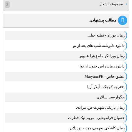
مجموعه اشعار
2
مطالب پیشنهادی
رمان دوران-عطیه جبلی
دانلود دلنوشته شب های بعد از تو
رمان ویرانگر ماه-زهرا علیپور
دانلود رمان راس جنون از نوا
عشق خاص - Maryam.PH
دفترچه کوچک - آیلار آریا
جگوار-سبا سالاری
رمان تاریکی شهرت-ص. مرادی
عصیان فراموشی - مریم نیک فطرت
رمان کاشکی بفهمی-مهدیه پوردلان