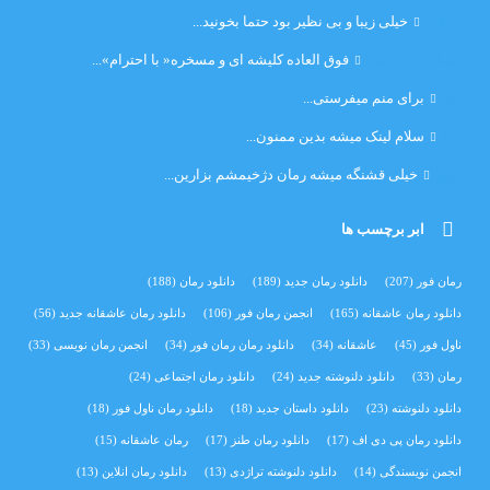
مهتاب
خیلی زیبا و بی نظیر بود حتما بخونید...
اشنایی در غربت
فوق العاده کلیشه ای و مسخره« با احترام»...
دنیا
برای منم میفرستی...
دنیا
سلام لینک میشه بدین ممنون...
آرین
خیلی قشنگه میشه رمان دژخیمشم بزارین...
ابر برچسب ها
رمان فور
(207)
دانلود رمان جدید
(189)
دانلود رمان
(188)
دانلود رمان عاشقانه
(165)
انجمن رمان فور
(106)
دانلود رمان عاشقانه جدید
(56)
ناول فور
(45)
عاشقانه
(34)
دانلود رمان رمان فور
(34)
انجمن رمان نویسی
(33)
رمان
(33)
دانلود دلنوشته جدید
(24)
دانلود رمان اجتماعی‌
(24)
دانلود دلنوشته
(23)
دانلود داستان جدید
(18)
دانلود رمان ناول فور
(18)
دانلود رمان پی دی اف
(17)
دانلود رمان طنز
(17)
رمان عاشقانه
(15)
انجمن نویسندگی
(14)
دانلود دلنوشته تراژدی‌
(13)
دانلود رمان انلاین
(13)