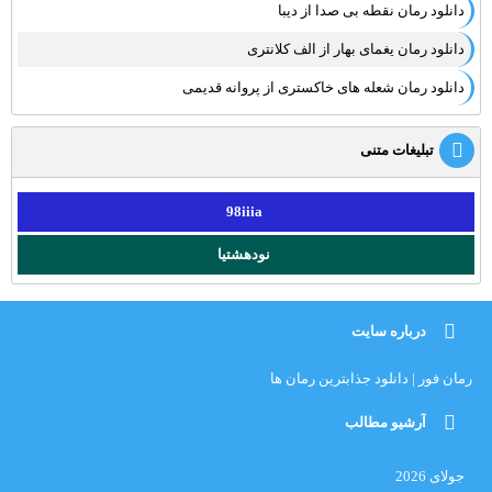
دانلود رمان نقطه بی صدا از دیبا
دانلود رمان یغمای بهار از الف کلانتری
دانلود رمان شعله های خاکستری از پروانه قدیمی
تبلیغات متنی
98iiia
نودهشتیا
درباره سایت
رمان فور | دانلود جذابترین رمان ها
آرشیو مطالب
جولای 2026