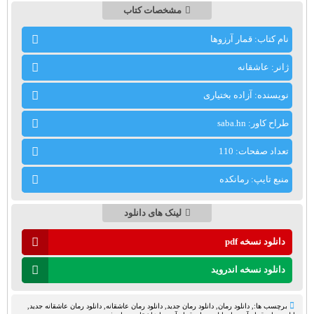
مشخصات کتاب
نام کتاب: قمار آرزوها
ژانر: عاشقانه
نویسنده: آزاده بختیاری
طراح کاور: saba.hn
تعداد صفحات: 110
منبع تایپ: رمانکده
لینک های دانلود
دانلود نسخه pdf
دانلود نسخه اندروید
برچسب ها:,
دانلود رمان
,
دانلود رمان جدید
,
دانلود رمان عاشقانه
,
دانلود رمان عاشقانه جدید
,