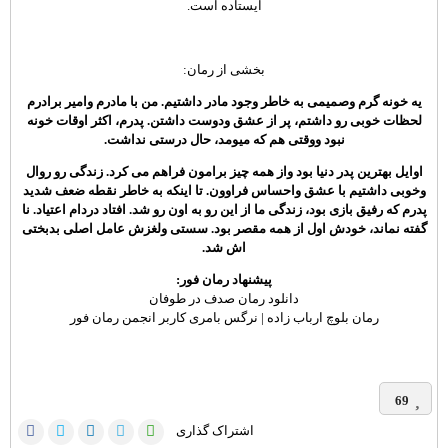
ایستاده است.
بخشی از رمان:
یه خونه گرم وصمیمی به خاطر وجود مادر داشتیم. من با مادرم وامیر برادرم
لحظات خوبی رو داشتم، پر از عشق ودوست داشتن. پدرم، اکثر اوقات خونه
نبود ووقتی هم که میومد، حال درستی نداشت
.
اوایل بهترین پدر دنیا بود واز همه چیز برامون فراهم می کرد. زندگی رو روال
وخوبی داشتیم با عشق واحساس فراوون. تا اینکه به خاطر نقطه ضعف شدید
پدرم که رفیق بازی بود، زندگی ما از این رو به اون رو شد. افتاد دردام اعتیاد. نا
گفته نماند، خودش اول از همه مقصر بود. سستی ولغزش عامل اصلی بدبختی
اش شد
.
پیشنهاد رمان فور:
دانلود رمان صدف در طوفان
رمان بلوچ ارباب زاده | نرگس بامری کاربر انجمن رمان فور
69
اشتراک گذاری