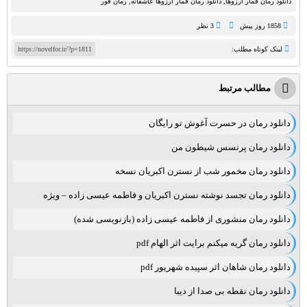
دانلود رمان قمار آرزوها
,
دانلود رمان قمار آرزوها عاشقانه
,
رمان فور
1858 روز پيش
3 نظر
لینک کوتاه مطلب:
https://novelfor.ir/?p=1811
مطالب مرتبط
دانلود رمان در حسرت آغوش تو رایگان
دانلود رمان پرنسس شیطون من
دانلود رمان مخمور شب از نسترن اکبریان نسخه
دانلود رمان تجسد نوشته نسترن اکبریان و فاطمه عیسی زاده – ویژه
دانلود رمان منشوری از فاطمه عیسی زاده (بازنویسی شده)
دانلود رمان گریه میکنم برایت اثر الهام pdf
دانلود رمان شاهان اثر سپیده شهریور pdf
دانلود رمان نقطه بی صدا از دیبا