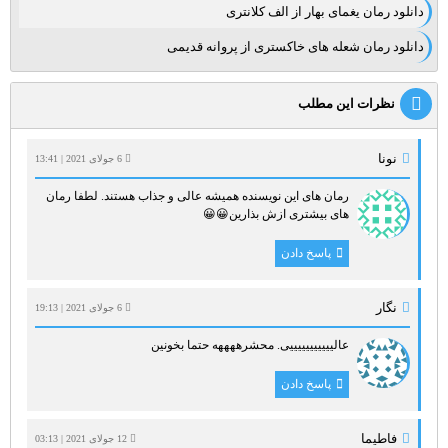
دانلود رمان یغمای بهار از الف کلانتری
دانلود رمان شعله های خاکستری از پروانه قدیمی
نظرات این مطلب
نونا
6 جولای 2021 | 13:41
رمان های این نویسنده همیشه عالی و جذاب هستند. لطفا رمان
های بیشتری ازش بذارین😀😀
پاسخ دادن
نگار
6 جولای 2021 | 19:13
عالیییییییییییی. محشرههههه حتما بخونین
پاسخ دادن
فاطیما
12 جولای 2021 | 03:13