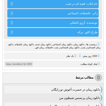
نام کتاب: قصه ای در شب
ژانر: عاشقانه، اجتماعی
نویسنده: آرزو باغفکی
طراح کاور: برکه
برچسب ها:,
دانلود رمان
,
دانلود رمان اجتماعی‌
,
دانلود رمان جدید
,
دانلود رمان عاشقانه
,
دانلود
رمان قصه‌ای‌در شب
,
دانلود رمان قصه‌ای‌در شب عاشقانه
,
رمان فور
1859 روز پيش
یک نظر
لینک کوتاه مطلب:
https://novelfor.ir/?p=1839
مطالب مرتبط
دانلود رمان در حسرت آغوش تو رایگان
دانلود رمان پرنسس شیطون من