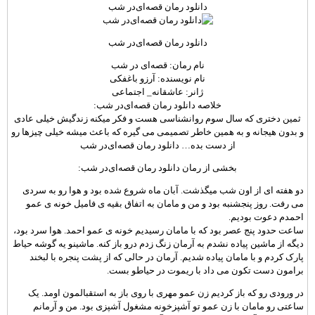
دانلود رمان قصه‌ای‌در شب
دانلود رمان قصه‌ای‌در شب
نام رمان: قصه‌ای در شب
نام نویسنده: آرزو باغفکی
ژانر: عاشقانه_ اجتماعی
خلاصه دانلود رمان قصه‌ای‌در شب:
ثمین دختری که سال سوم روانشناسی هست و فکر میکنه زندگیش خیلی عادی
و بدون هیجانه و به همین خاطر تصمیمی می گیره که باعث میشه خیلی چیزها رو
از دست بده… دانلود رمان قصه‌ای‌در شب
بخشی از رمان دانلود رمان قصه‌ای‌در شب:
دو هفته ای از اون شب میگذشت. آبان ماه شروع شده بود و هوا رو به سردی
می رفت. روز پنجشنبه بود و من و مامان به اتفاق بقیه ی فامیل خونه ی عمو
احمدم دعوت بودیم.
ساعت حدود پنج عصر بود که با مامان رسیدیم خونه ی عمو احمد. هوا سرد بود،
دیگه از ماشین پیاده نشدم به آرمان زنگ زدم درو باز کنه. ماشینو یه گوشه حیاط
پارک کردم و با مامان پیاده شدیم. آرمان در حالی که از پشت پنجره با لبخند
برامون دست تکون می داد با ریموت در حیاطو بست.
در ورودی رو که باز کردیم زن عمو مهری با روی باز به استقبالمون اومد. یک
ساعتی رو مامان با زن عمو تو آشپزخونه مشغول آشپزی بود. من و آرمانم