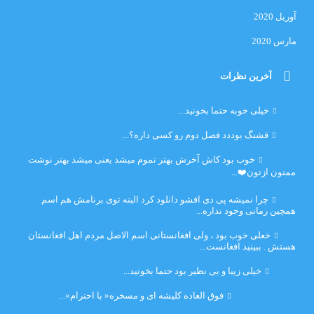
آوریل 2020
مارس 2020
آخرین نظرات
امیر
خیلی خوبه حتما بخونید...
حلی
قشنگ بوددد فصل دوم رو کسی داره؟...
farbood
خوب بود کاش آخرش بهتر تموم میشد یعنی میشد بهتر نوشت
ممنون ازتون❤️...
ضحا
چرا نمیشه پی دی افشو دانلود کرد البته توی برنامش هم اسم
همچین رمانی وجود نداره...
Lilt
خعلی خوب بود ، ولی افغانستانی اسم الاصل مردم اهل افغانستان
هستش . ببینید افغانست...
مهتاب
خیلی زیبا و بی نظیر بود حتما بخونید...
اشنایی در غربت
فوق العاده کلیشه ای و مسخره« با احترام»...