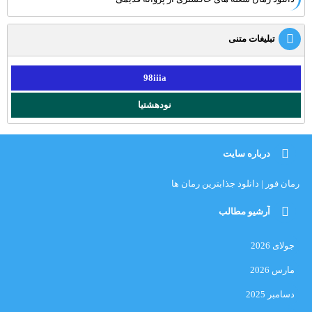
تبلیغات متنی
98iiia
نودهشتیا
درباره سایت
رمان فور | دانلود جذابترین رمان ها
آرشیو مطالب
جولای 2026
مارس 2026
دسامبر 2025