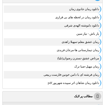
دانلود رمان جادوی زمان
دانلود رمان در لحظه‌ های بی‌ قراری
دانلود دلنوشته الهه‌ی شرقی
یار باش - نیاز.سین
رمان عشق معلم-سهیلا زاهدی
رمان تیمارستانی ها-مرجان فریدی
مرتاض عشق-نسترن رضوان(نلیا)
رمان مهیل-صبا ترک
رمان فرشته ای با دامن خونین-فارست ربیعی
دانلود رمان شاهان اثر سپیده شهریور pdf
مطالب پر لایک