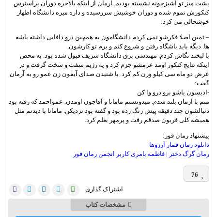
پشت میز تو آشپزخونه نشسته بودیم. آرمان از اینکه بالاخره دوران پراسترس
کنکورش تموم شده و دوران خوشیش سررسیده و داره میره دانشگاه اظهار
خوشحالی می کرد:
– ثمین اصلا فکرشو نمی کردم دانشگامون یه همچین درو دافایی داشته باشه
ها. دیگه باید باشگاه رفتن و شروع کنم و برم تو کارشون.
با لبخند نگاش کردم. مهندسی برق دانشگاه شریف قبول شده بود. به محض
اینکه نتایج کنکور اومد عزمشو جزم کرد و یه رژیم سفت و سخت گرفت و در
عرض دو ماه سی کیلو وزن کم کرد. با شنیدن صدای آیفون زن عمو رو به آرمان
گفت:
-ادیسون پاشو برو درو وا کن
منم با آرمان بلند شدم. میدونستم مامانا و آقاجون اومدن. عمواحمد که رفته بود
دنبالشون چند دقیقه پیش زنگ زده بود و گفته بود نزدیکن. مامانا با دیدنم مثل
همیشه کلی قربون صدقم رفت و پرمهر بغلم کرد.
پیشنهاد رمان فور:
دانلود رمان قمار آرزوها
رمان گرگ دختر | فاطمه بامری کاربر انجمن رمان فور
76
اشتراک گذاری
مشخصات کتاب