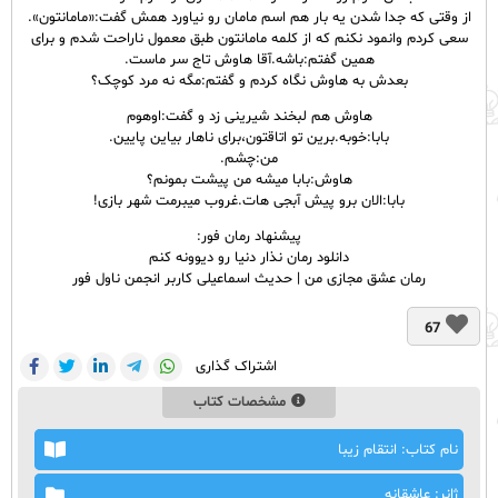
از وقتی که جدا شدن یه بار هم اسم مامان رو نیاورد همش گفت:«مامانتون».
سعی کردم وانمود نکنم که از کلمه مامانتون طبق معمول ناراحت شدم و برای
همین گفتم:باشه.آقا هاوش تاج سر ماست.
بعدش به هاوش نگاه کردم و گفتم:مگه نه مرد کوچک؟
هاوش هم لبخند شیرینی زد و گفت:اوهوم
بابا:خوبه.برین تو اتاقتون،برای ناهار بیاین پایین.
من:چشم.
هاوش:بابا میشه من پیشت بمونم؟
بابا:الان برو پیش آبجی هات.غروب میبرمت شهر بازی!
پیشنهاد رمان فور:
دانلود رمان نذار دنیا رو دیوونه کنم
رمان عشق مجازی من | حدیث اسماعیلی کاربر انجمن ناول فور
67
اشتراک گذاری
مشخصات کتاب
نام کتاب: انتقام زیبا
ژانر: عاشقانه