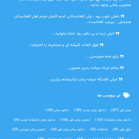
همچین رمانی وجود نداره...
Lilt
خعلی خوب بود ، ولی افغانستانی اسم الاصل مردم اهل افغانستان
هستش . ببینید افغانست...
مهتاب
خیلی زیبا و بی نظیر بود حتما بخونید...
اشنایی در غربت
فوق العاده کلیشه ای و مسخره« با احترام»...
دنیا
برای منم میفرستی...
دنیا
سلام لینک میشه بدین ممنون...
آرین
خیلی قشنگه میشه رمان دژخیمشم بزارین...
ابر برچسب ها
رمان فور
(207)
دانلود رمان جدید
(189)
دانلود رمان
(188)
دانلود رمان عاشقانه
(165)
انجمن رمان فور
(106)
دانلود رمان عاشقانه جدید
(56)
ناول فور
(45)
عاشقانه
(34)
دانلود رمان رمان فور
(34)
انجمن رمان نویسی
(33)