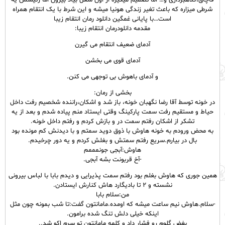
قاچاق،کلاهبرداری و… اما تصمیم میگیره از اون شغل بیاد بیرون اما رئیسش یه
شرطی میزاره که باعث تغیر زندگی هونیا میشه و این شرط با یک انتقام همراه
است…با پایانی غمگین دانلود رمان انتقام زیبا
مقدمه دانلودرمان انتقام زیبا:
آدمای ضعیف انتقام می گیرن
آدمای قوی می بخشن
و آدمای باهوش بی توجهی می کنن.
بخشی از رمان:
در خونه توسط آقا رضا نگهبان خونه، باز شد و اشکان،راننده شخصیم رفت داخل
حیاط و مستقیم رفت سمت پارکینگ وقتی ایستاد منم پیاده شدم و بعد از یه
تشکر از اشکان رفتم سمت در و بازش کردم و رفتم داخل خونه.
به محض ورودم به خونه هاوش با ذوق دوید سمتم و با دیدنش کم مونده بود
بال در بیارم.سریع رفتم سمتش و بغلش کردم و یه دور چرخیدم.
هاوش:آبجی جونمممم
-آخ قربونت بشه آبجی.
همین جوری که هاوش بغلم بود رفتم سمت پذیرایی و دیدم بابا با لباس بیرونی
نشسته و ۲ تا بادیگارد هاش کنارش ایستادن.
من:سلام بابا
-سلام.هاوش نیم ساعت میشه که اومده.مامانتون گفت:تا شب بمونه چون مثل
اینکه خیلی دلش تنگ شده برامون.
بغض گلوم رو فشار داد و کلمه مامانتون تو سرم اکو شد..