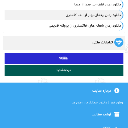
دانلود رمان نقطه بی صدا از دیبا
دانلود رمان یغمای بهار از الف کلانتری
دانلود رمان شعله های خاکستری از پروانه قدیمی
تبلیغات متنی
98iiia
نودهشتیا
درباره سایت
رمان فور | دانلود جذابترین رمان ها
آرشیو مطالب