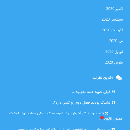
اکتبر 2020
سپتامبر 2020
آگوست 2020
می 2020
آوریل 2020
مارس 2020
آخرین نظرات
امیر
خیلی خوبه حتما بخونید...
حلی
قشنگ بوددد فصل دوم رو کسی داره؟...
farbood
خوب بود کاش آخرش بهتر تموم میشد یعنی میشد بهتر نوشت
ممنون ازتون
...
ضحا
چرا نمیشه پی دی افشو دانلود کرد البته توی برنامش هم اسم