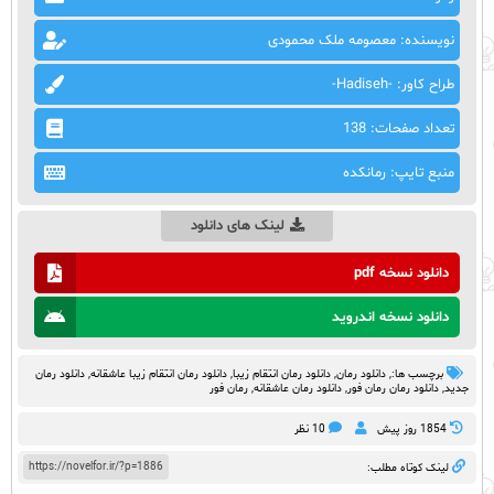
نویسنده: معصومه ملک محمودی
طراح کاور: -Hadiseh-
تعداد صفحات: 138
منبع تایپ: رمانکده
لینک های دانلود
دانلود نسخه pdf
دانلود نسخه اندروید
برچسب ها:,
دانلود رمان
,
دانلود رمان انتقام زیبا
,
دانلود رمان انتقام زیبا عاشقانه
,
دانلود رمان
جدید
,
دانلود رمان رمان فور
,
دانلود رمان عاشقانه
,
رمان فور
1854 روز پيش
10 نظر
https://novelfor.ir/?p=1886
لینک کوتاه مطلب: