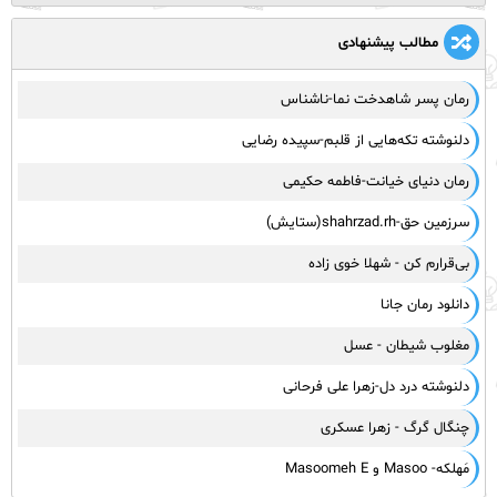
مطالب پیشنهادی
رمان پسر شاهدخت نما-ناشناس
دلنوشته تکه‌هایی از قلبم-سپیده رضایی
رمان دنیای خیانت-فاطمه حکیمی
سرزمین حق-shahrzad.rh(ستایش)
بی‌قرارم کن - شهلا خوی زاده
دانلود رمان جانا
مغلوب شیطان - عسل
دلنوشته درد دل-زهرا علی فرحانی
چنگال گرگ - زهرا عسکری
مَهلکه- Masoo و Masoomeh E