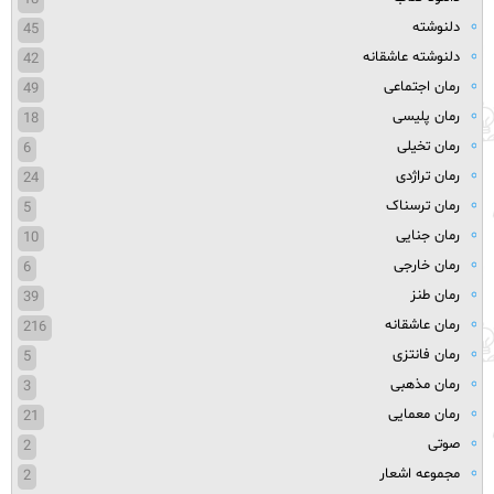
18
دلنوشته
45
دلنوشته عاشقانه
42
رمان اجتماعی
49
رمان پلیسی
18
رمان تخیلی
6
رمان تراژدی
24
رمان ترسناک
5
رمان جنایی
10
رمان خارجی
6
رمان طنز
39
رمان عاشقانه
216
رمان فانتزی
5
رمان مذهبی
3
رمان معمایی
21
صوتی
2
مجموعه اشعار
2