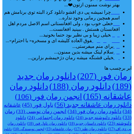
بهتر نوشت ممنون ازتون❤️...
ضحا
چرا نمیشه پی دی افشو دانلود کرد البته توی برنامش هم
اسم همچین رمانی وجود نداره...
Lilt
خعلی خوب بود ، ولی افغانستانی اسم الاصل مردم اهل
افغانستان هستش . ببینید افغانست...
مهتاب
خیلی زیبا و بی نظیر بود حتما بخونید...
اشنایی در غربت
فوق العاده کلیشه ای و مسخره« با احترام»...
دنیا
برای منم میفرستی...
دنیا
سلام لینک میشه بدین ممنون...
آرین
خیلی قشنگه میشه رمان دژخیمشم بزارین...
ابر برچسب ها
رمان فور
(207)
دانلود رمان جدید
(189)
دانلود رمان
(188)
دانلود رمان
عاشقانه
(165)
انجمن رمان فور
(106)
دانلود رمان عاشقانه جدید
(56)
ناول فور
(45)
عاشقانه
(34)
دانلود رمان رمان فور
(34)
انجمن رمان نویسی
(33)
رمان
(33)
دانلود دلنوشته جدید
(24)
دانلود رمان اجتماعی‌
(24)
دانلود
دلنوشته
(23)
دانلود داستان جدید
(18)
دانلود رمان ناول فور
(18)
دانلود رمان
پی دی اف
(17)
دانلود رمان طنز
(17)
رمان عاشقانه
(15)
انجمن نویسندگی
(14)
دانلود