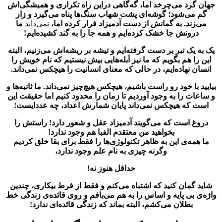
جهان گرد می‌چرخد اما، گه‌گاهی دراین راه تکراری و همیشگی‌اش
گم می‌شود؛ گوشه‌ای پشت شهاب سنگ‌ها پناه می‌گیرد و زار
می‌زند.
به گمانش از دست آدمیزاد فرار کرده اما،
نمی‌داند
ما
درونش جا خشک کرده‌ایم و همه جا را به گند کشیده‌ایم!
یک به یک تبر بر دست گرفته‌ایم و تیشه بر ریشه‌اش می‌زنیم، البته
این را هم بگویم که ما نیز اَبله‌هایی بیش نیستیم که نام خویش را
انسان نهاده‌ایم، در حالی که معنای انسانیت را هیچکس نمی‌داند.
بیایید با خود رو راست باشیم، هیچکس هیچ‌چیز نمی‌داند. ما ثانیه‌ها و
و ساعات را به وجود آوردیم تا زمان را محدود کنیم اما حقیقت این
است که هیچکس نمی‌داند پایان شمارش اعداد، چه عددایست!
دروغ است که می‌گویند آدمیزاد عقل و شعور دارد! راستش را
بخواهید من معتقدم الفبا هم وجود ندارد!
ما همه‌ی این به ظاهر تکنولوژی‌ها را فقط برای بقا خلق کردیم
وگرنه چیزی به نام علم وجود ندارد،
حداقل هنوز نه!
شاید گمان کنید که اشتباه می‌کنم و فقط از فرط بیکاری، چندین
واژه‌ی بی پایه و اساس را به هم می‌بافم و روی قائده‌ی زندگی خط
بطلان می‌کشم، البته بماند که زندگی قائده‌ای ندارد!