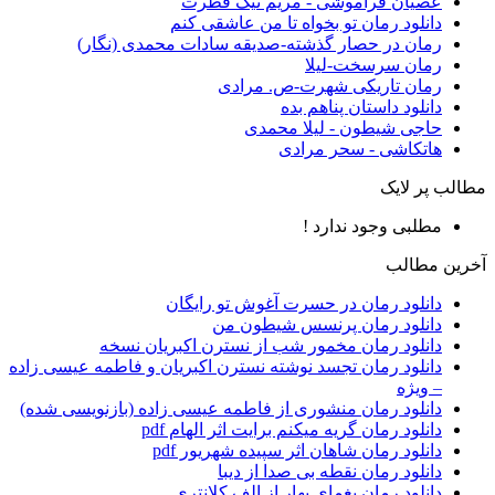
عصیان فراموشی - مریم نیک فطرت
دانلود رمان تو بخواه تا من عاشقی کنم
رمان در حصار گذشته-صدیقه سادات محمدی (نگار)
رمان سرسخت-لیلا
رمان تاریکی شهرت-ص. مرادی
دانلود داستان پناهم بده
حاجی شیطون - لیلا محمدی
هاتکاشی - سحر مرادی
مطالب پر لایک
مطلبی وجود ندارد !
آخرین مطالب
دانلود رمان در حسرت آغوش تو رایگان
دانلود رمان پرنسس شیطون من
دانلود رمان مخمور شب از نسترن اکبریان نسخه
دانلود رمان تجسد نوشته نسترن اکبریان و فاطمه عیسی زاده
– ویژه
دانلود رمان منشوری از فاطمه عیسی زاده (بازنویسی شده)
دانلود رمان گریه میکنم برایت اثر الهام pdf
دانلود رمان شاهان اثر سپیده شهریور pdf
دانلود رمان نقطه بی صدا از دیبا
دانلود رمان یغمای بهار از الف کلانتری