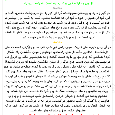
از اون یه اراده قوی و شاید یه دستِ قدرتمد می‌خواد.
خلاصه:
در گیر و دارهای ریسمانِ سرنوشت، گره ای کور به نخِ سرونوشت دختری افتاد و
گولِ گودالی عمیق را خورد… گودالی که همانند باتلاق، شب به شب او را بیشتر در
خود می‌کشید و چاره اش دود کردن شب ها بود…دودی که در مِه شب غرق شده
و گرهِ سرنوشت، از تاریکی بحره برد و نخ های دیگری را بهم گره زد…نخ های که
یکی از جنس باروت و دیگری جرقه بود. جرقه ای که خود به باروت آتش انداخته
نمی‌دانست به زودی با گره‌ی سرنوشت تلاقی خواهد کرد…
مقدمه:
در آن پس کوچه های تاریک، میان رقص نورِ شب تاب ها و واژگونی قاصدک های
دل‌شکسته، کدامین نگاه تار های رقصده‌ی موهایم را میان انگشتان باد، شکار
کرد؟ هنگامی که جام تنهایی را به دست گرفته و به هم‌نشینی نگاهِ بی فروغ ماه
می‌نوشیدم، کدامین دست جامِ مرگ را از میان انگشتان تکیده ام بیرون کشید؟!
سرمایی که قلبم را به تکه یخی سنگی بدل کرده بود، با کدام جوانه‌ی عشق در هم
شکست و جانم را میان چنگال های آتیش سپرد؟! وقتی ستاره های دلگیری تک
تک، چراغِ خانه‌شان را به رویم خاموش می‌کردند تا مهمان نشوم و طره ای نور، با
بی‌رحمی در را به رویم می‌کوبید، کدام دلی درش را به رویم گشود و پذیرای روح
ترک خورده ام شد؟ شب بود و جام و ساقی‌ ای که بی منت جام پر می‌کرد تا پیک
پیک به نظاره‌ی رخ ماه، بنوشم… سگ های ولگرد که همانند من طرد شده ای
مغموم بودند می آمدند و خرمان خرمان رقصنده‌ی شب می‌شدند و واق واق
های‌شان را آهنگ آن شب مخمور می‌کردند… بزمی به پا می‌شد و در نگاه خیسم
چه خوش انعکاس می‌شدند… بزمی که مرا
بَد
خمار آن شب ها می‌کرد! خماری که
مخدرش نگاه او، زیر دلبرانه های ماه شد…