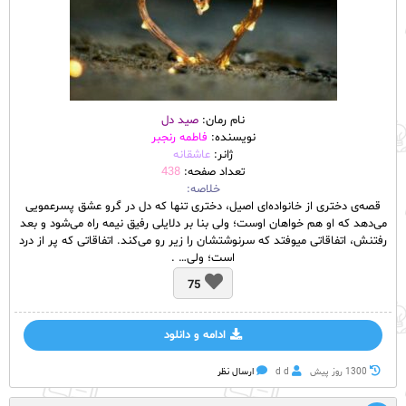
نام رمان:
صید دل
نویسنده:
فاطمه رنجبر
ژانر:
عاشقانه
تعداد صفحه:
438
خلاصه:
قصه‌ی دختری از خانواده‌ای اصیل، دختری تنها که دل در گرو عشق پسرعمویی
می‌دهد که او هم خواهان اوست؛ ولی بنا بر دلایلی رفیق نیمه راه می‌شود و بعد
رفتنش، اتفاقاتی میوفتد که سرنوشتشان را زیر رو می‌کند. اتفاقاتی که پر از درد
است؛ ولی… .
75
ادامه و دانلود
1300 روز پيش
d d
ارسال نظر