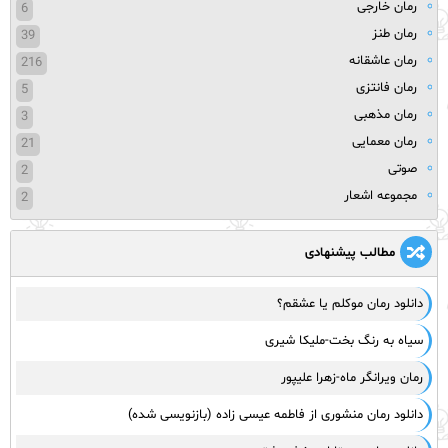
رمان خارجی
6
رمان طنز
39
رمان عاشقانه
216
رمان فانتزی
5
رمان مذهبی
3
رمان معمایی
21
صوتی
2
مجموعه اشعار
2
مطالب پیشنهادی
دانلود رمان موکلم یا عشقم؟
سیاه به رنگ بخت-ملیکا شیری
رمان ویرانگر ماه-زهرا علیپور
دانلود رمان منشوری از فاطمه عیسی زاده (بازنویسی شده)