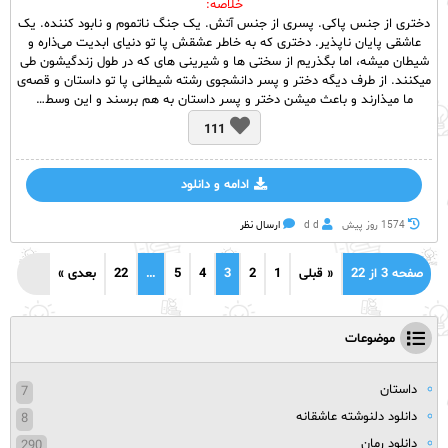
خلاصه:
دختری از جنس پاکی. پسری از جنس آتش. یک جنگ ناتموم و نابود کننده. یک
عاشقی پایان ناپذیر. دختری که به خاطر عشقش پا تو دنیای ابدیت می‌ذاره و
شیطان میشه، اما بگذریم از سختی ها و شیرینی های که در طول زندگیشون طی
میکنند. از طرف دیگه دختر و پسر دانشجوی رشته شیطانی پا تو داستان و قصه‌ی
ما میذارند و باعث میشن دختر و پسر داستان به هم برسند و این وسط…
111
ادامه و دانلود
1574 روز پيش
d d
ارسال نظر
صفحه 3 از 22
« قبلی
1
2
3
4
5
…
22
بعدی »
موضوعات
داستان
7
دانلود دلنوشته عاشقانه
8
دانلود رمان
290