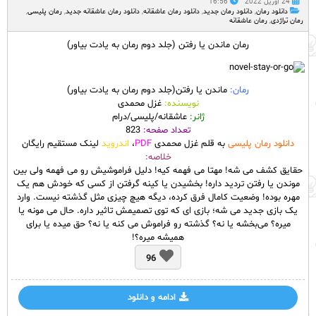
24 آوریل 2022
16:56
دانلود رمان
,
دانلود رمان جدید
,
دانلود رمان عاشقانه
,
دانلود رمان عاشقانه جدید
,
رمان پلیسی
,
رمان تراژدی
,
رمان عاشقانه
رمان ماندن یا رفتن (جلد دوم رمان به یادت بیاور)
رمان:
ماندن یا رفتن(جلد دوم رمان به یادت بیاور)
نویسنده:
غزل محمدی
ژانر:
عاشقانه/پلیسی/درام
تعداد صفحه:
823
دانلود رمان پلیسی
به قلم غزل محمدی
PDF
،
اندروید
لینک مستقیم رایگان
خلاصه:
حقایق کشف می شه! مهتا می فهمه کیه! دلیل فراموشیش رو می فهمه ولی بین
موندن یا رفتن تردید داره! بخشیدن یا کینه گرفتن از کسی که خودش هم یک
مهره بوده! وضعیت کامال فرق کرده، دیگه هیچ چیزی مثل گذشته نیست. وارد
یک بازی جدید می شه؛ بازی ای که توی تصمیمش تاثیر داره. حال می مونه یا
میره؟ می‌بخشه یا نه؟ گذشته رو فراموش می کنه یا نه؟ حق میده یا برای
همیشه میره؟!
96
ادامه و دانلود