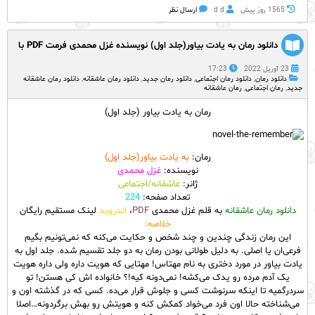
1565 روز پيش
d d
ارسال نظر
دانلود رمان به یادت بیاور(جلد اول) نویسنده غزل محمدی فرمت PDF با
لینک مستقیم
23 آوریل 2022
17:23
دانلود رمان
,
دانلود رمان اجتماعی
,
دانلود رمان جدید
,
دانلود رمان عاشقانه
,
دانلود رمان عاشقانه
جدید
,
رمان اجتماعی
,
رمان عاشقانه
رمان به یادت بیاور (جلد اول)
رمان:
به یادت بیاور(جلد اول)
نویسنده:
غزل محمدی
ژانر:
عاشقانه/اجتماعی
تعداد صفحه:
224
دانلود رمان عاشقانه
به قلم غزل محمدی
PDF
،
اندروید
لینک مستقیم رایگان
خلاصه:
این رمان زندگی چندین و چند شخص و حکایت می‌کنه که نمی‌تونیم بگیم
فرعی‌ان یا اصلی. به دلیل طولانی بودن رمان به دو جلد تقسیم شده. جلد اول به
یادت بیاور در مورد دختری به نام مهتاس! مهتایی که هویت داره ولی داره هویت
یک آدم مرده رو یدک می‌کشه! نمی‌دونه کیه!؟ خانواده اش کی‌ هستن! تو
سردرگمیه تا اینکه سرنوشت کسی و جلوش قرار می‌ده. کسی که در گذشته اون و
می‌شناخته حالا اون فرد می‌خواد کمکش کنه و هویتش رو بهش برگردونه…اصلا