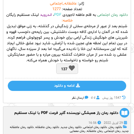
ژانر:
عاشقانه_اجتماعی
تعداد صفحه:
1277
دانلود رمان اجتماعی
به قلم عاطفه لاجوردی
PDF
،
اندروید
لینک مستقیم رایگان
خلاصه:
شبنم بعد از عبور از مرحله‌ی سختی از زندگیش در گذشته، به زنی موفق تبدیل
شده که در آلمان با اداره‌ی کافه دوست داشتنیش، بین رایحه‌ی دلچسب قهوه و
شیرینی های خونگیش زندگی آرامی برای خودش و پسر کوچولوش فراهم کرده.
در بین تمام این لحظه های عجین شده با آرامش، شاید نبود عشق خلائی ایجاد
کنه که اون سرسختانه این خلا را نادیده می‌گیره؛ اما بعد از سیزده سال، ناگهان
عشقی رد شده سر از میان خاطرات گذشته بیرون میاره و با حضور حمایتگرش
شبنم رو خواسته و ناخواسته با خودش همراه می‌کنه.
137
ادامه و دانلود
1547 روز پيش
d d
ارسال نظر
دانلود رمان راز همیشگی نویسنده گلپر فرمت PDF با لینک مستقیم
29 آوریل 2022
16:56
دانلود رمان
,
دانلود رمان اجتماعی
,
دانلود رمان جدید
,
دانلود رمان عاشقانه
,
دانلود رمان عاشقانه
جدید
,
رمان اجتماعی
,
رمان عاشقانه
,
رمان معمایی