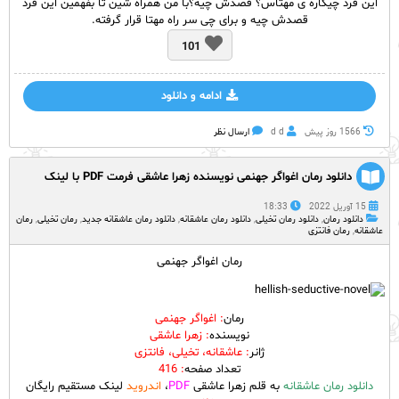
این فرد چیکاره ی مهتاس؟ قصدش چیه؟با من همراه شین تا بفهمین این فرد
قصدش چیه و برای چی سر راه مهتا قرار گرفته.
101
ادامه و دانلود
1566 روز پيش
d d
ارسال نظر
دانلود رمان اغواگر جهنمی نویسنده زهرا عاشقی فرمت PDF با لینک
مستقیم
15 آوریل 2022
18:33
دانلود رمان
,
دانلود رمان تخیلی
,
دانلود رمان عاشقانه
,
دانلود رمان عاشقانه جدید
,
رمان تخیلی
,
رمان
عاشقانه
,
رمان فانتزی
رمان اغواگر جهنمی
رمان
: اغواگر جهنمی
نویسنده
: زهرا عاشقی
ژانر
: عاشقانه، تخیلی، فانتزی
تعداد صفحه
: 416
دانلود رمان عاشقانه
به قلم زهرا عاشقی
PDF
،
اندروید
لینک مستقیم رایگان