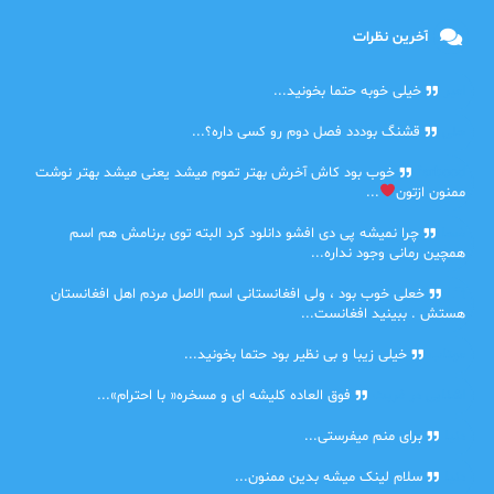
آخرین نظرات
امیر
خیلی خوبه حتما بخونید...
حلی
قشنگ بوددد فصل دوم رو کسی داره؟...
farbood
خوب بود کاش آخرش بهتر تموم میشد یعنی میشد بهتر نوشت
ممنون ازتون
...
ضحا
چرا نمیشه پی دی افشو دانلود کرد البته توی برنامش هم اسم
همچین رمانی وجود نداره...
Lilt
خعلی خوب بود ، ولی افغانستانی اسم الاصل مردم اهل افغانستان
هستش . ببینید افغانست...
مهتاب
خیلی زیبا و بی نظیر بود حتما بخونید...
اشنایی در غربت
فوق العاده کلیشه ای و مسخره« با احترام»...
دنیا
برای منم میفرستی...
دنیا
سلام لینک میشه بدین ممنون...