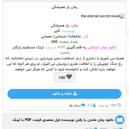
رمان راز همیشگی
رمان:
راز همیشگی
نویسنده:
گلپر
ژانر:
عاشقانه/ اجتماعی/ معمایی
تعداد صفحه:
688
دانلود رمان اجتماعی
به قلم گلپری
PDF
،
اندروید
لینک مستقیم رایگان
خلاصه:
همراه می شویم با دختری از دیار استقامت،صبر وبردباری…در نبردی ناعادلانه، که
رخ جنگ جوییش را با لطافت هنری درونیش می آمیزد…او برای هر آنچه که می
خواهد باید تلاش کند و ناخواسته شود با کسی که هرگز نمی خواهد.
143
ادامه و دانلود
1560 روز پيش
d d
ارسال نظر
دانلود رمان ماندن یا رفتن نویسنده غزل محمدی فرمت PDF با لینک
مستقیم