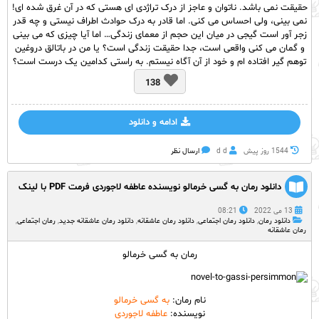
حقیقت نمی باشد. ناتوان و عاجز از درک تراژدی ای هستی که در آن غرق شده ای!
نمی بینی، ولی احساس می کنی. اما قادر به درک حوادث اطراف نیستی و چه قدر
زجر آور است گیجی در میان این حجم از معمای زندگی… اما آیا چیزی که می بینی
و گمان می کنی واقعی است، جدا حقیقت زندگی است؟ یا من در باتالق دروغین
توهم گیر افتاده ام و خود از آن آگاه نیستم. به راستی کدامین یک درست است؟
138
ادامه و دانلود
1544 روز پيش
d d
ارسال نظر
دانلود رمان به گسی خرمالو نویسنده عاطفه لاجوردی فرمت PDF با لینک
مستقیم
13 می 2022
08:21
دانلود رمان
,
دانلود رمان اجتماعی
,
دانلود رمان عاشقانه
,
دانلود رمان عاشقانه جدید
,
رمان اجتماعی
,
رمان عاشقانه
رمان به گسی خرمالو
نام رمان:
به گسی خرمالو
نویسنده:
عاطفه لاجوردی