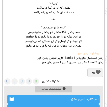
“ویرانه”
بهاری که او در کنارم نباشد
به مانند آن شب که ویرانه باشم​
***
“بازم با تو می‌مانم!”
صدایت را؛ نگاهت؛ را نوایت؛ را بخوانم من
در این درگه تو را جویم تو را یابم تو را خواهم
تو درمانم تو تیمارم تو آن هستی که می‌خواهم
بمان با من بخوان با من که بازم با تو می‌مانم​
…::پیشنهاد رمان فور::..
رمان استظهار جاویدان | Bardia کاربر انجمن رمان فور
رمان گنجشک خیس | حزین کاربر انجمن رمان فور
78
اشتراک گذاری
مشخصات کتاب
نام کتاب: نسیم عشق