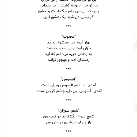
بی تو جان دیوانه گشت از بی صدایی
پس کجایی من دلم تنگ است و عاشق
گر بیایی دل شود یک عشق لایق​
***
“محبوب”
بهار آمد؛ ولی معشوق نیامد
خزان آمد؛ ولی محبوب نیامد
به راهش خیره می‌مانم که آید
زمستان آمد و مهجور نیامد
***​
“افسوس”
آمدی؛ اما دلم افسوس ویران است
آمدی افسوس این دل، چشمِ گریان است!​
***
“شمع سوزان”
شمع سوزان گشته‌ای بر قلب من
راز پنهان می‌شوی بر جان من
***​