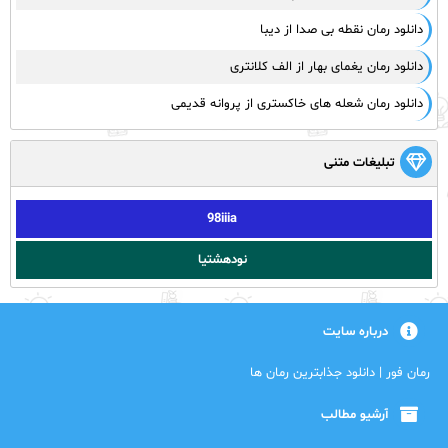
دانلود رمان نقطه بی صدا از دیبا
دانلود رمان یغمای بهار از الف کلانتری
دانلود رمان شعله های خاکستری از پروانه قدیمی
تبلیغات متنی
98iiia
نودهشتیا
درباره سایت
رمان فور | دانلود جذابترین رمان ها
آرشیو مطالب