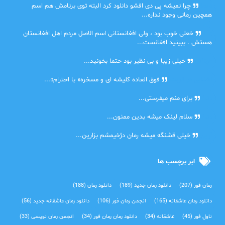
ضحا
چرا نمیشه پی دی افشو دانلود کرد البته توی برنامش هم اسم
همچین رمانی وجود نداره...
Lilt
خعلی خوب بود ، ولی افغانستانی اسم الاصل مردم اهل افغانستان
هستش . ببینید افغانست...
مهتاب
خیلی زیبا و بی نظیر بود حتما بخونید...
اشنایی در غربت
فوق العاده کلیشه ای و مسخره« با احترام»...
دنیا
برای منم میفرستی...
دنیا
سلام لینک میشه بدین ممنون...
آرین
خیلی قشنگه میشه رمان دژخیمشم بزارین...
ابر برچسب ها
رمان فور
(207)
دانلود رمان جدید
(189)
دانلود رمان
(188)
دانلود رمان عاشقانه
(165)
انجمن رمان فور
(106)
دانلود رمان عاشقانه جدید
(56)
ناول فور
(45)
عاشقانه
(34)
دانلود رمان رمان فور
(34)
انجمن رمان نویسی
(33)