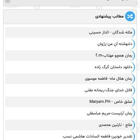
مطالب پیشنهادی
مثله شدگان - الناز حسینی
دلنوشته آنِ من-رژوان
رمان همچو مهتاب-f.m
دانلود داستان گرگ زاده
رمان هلال ماه- فاطمه موسوی
قاتل خدای جنگ-ریحانه مقنی
عشق خاص - Maryam.PH
رمان آرتیست-مریم عباسقلی
علاج - نازنین محمدی
تقدیر خونین-فاطمه السادات هاشمی نسب