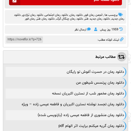
دانلود نسخه pdf
برچسب ها:,
انجمن رمان فور
,
دانلود رمان
,
دانلود رمان اجتماعی‌
,
دانلود رمان تراژدی
,
دانلود
رمان جدید
,
دانلود رمان جدید طنز
,
دانلود رمان چنگال گرگ
,
دانلود رمان طنز
,
رمان فور
1959 روز پيش
ارسال نظر
https://novelfor.ir/?p=726
لینک کوتاه مطلب:
مطالب مرتبط
دانلود رمان در حسرت آغوش تو رایگان
دانلود رمان پرنسس شیطون من
دانلود رمان مخمور شب از نسترن اکبریان نسخه
دانلود رمان تجسد نوشته نسترن اکبریان و فاطمه عیسی زاده – ویژه
دانلود رمان منشوری از فاطمه عیسی زاده (بازنویسی شده)
دانلود رمان گریه میکنم برایت اثر الهام pdf