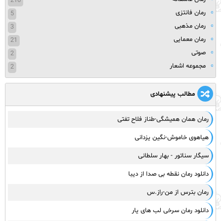
216
رمان فانتزی
5
رمان مذهبی
3
رمان معمایی
21
صوتی
2
مجموعه اشعار
2
مطالب پیشنهادی
رمان همان همیشگی-طناز فلاح تفتی
هیاهوی خاموش-نگین یزدانی
سیگار سناتور - بهار سلطانی
دانلود رمان نقطه بی صدا از دیبا
رمان بترس از من-راز.س
دانلود رمان سرخی لب های یار