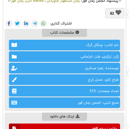
☆پیشنهاد انجمن رمان فور:
رمان استظهار جاویدان | Bardia کاربر رمان فور
☆
82
اشتراک گذاری
مشخصات کتاب
نام کتاب: چنگال گرگ
ژانر: تراژدی، طنز، اجتماعی
نویسنده: زهرا عسکری
طراح کاور: عسل زارع
تعداد صفحات: 515
منبع تایپ: انجمن رمان فور
لینک های دانلود