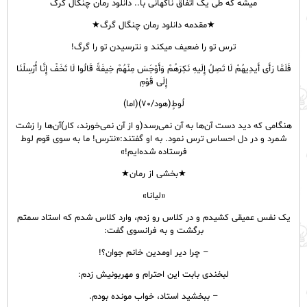
میشه که طی یک اتفاق ناگهانی با.. دانلود رمان چنگال گرگ
★مقدمه دانلود رمان چنگال گرگ★
ترس تو را ضعیف میکند و نترسیدن تو را گرگ!
فَلَمَّا رَأَى أَیدِیهُمْ لَا تَصِلُ إِلَیهِ نَکِرَهُمْ وَأَوْجَسَ مِنْهُمْ خِیفَةً قَالُوا لَا تَخَفْ إِنَّا أُرْسِلْنَا
إِلَى قَوْمِ
لُوطٍ(هود/۷۰)(اما)
هنگامی که دید دست آن‌ها به آن نمی‌رسد(و از آن نمی‌خورند، کار)آن‌ها را زشت
شمرد و در دل احساس ترس نمود. به او گفتند:«نترس! ما به سوی قوم لوط
فرستاده شده‌ایم!»
★بخشی از رمان★
«لیانا»
یک نفس عمیقی کشیدم و در کلاس رو زدم، وارد کلاس شدم که استاد سمتم
برگشت و به فرانسوی گفت:
– چرا دیر اومدین خانم جوان؟!
لبخندی بابت این احترام و مهربونیش زدم:
– ببخشید استاد، خواب مونده بودم.