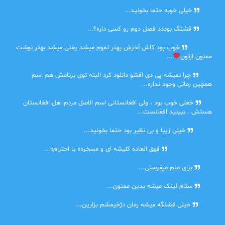
امیر
خیلی خوبه حتما بخونید...
حلی
قشنگ بوددد فصل دوم رو کسی داره؟...
farbood
خوب بود کاش آخرش بهتر تموم میشد یعنی میشد بهتر نوشت
ممنون ازتون
...
ضحا
چرا نمیشه پی دی افشو دانلود کرد البته توی برنامش هم اسم
همچین رمانی وجود نداره...
Lilt
خعلی خوب بود ، ولی افغانستانی اسم الاصل مردم اهل افغانستان
هستش . ببینید افغانست...
مهتاب
خیلی زیبا و بی نظیر بود حتما بخونید...
اشنایی در غربت
فوق العاده کلیشه ای و مسخره« با احترام»...
دنیا
برای منم میفرستی...
دنیا
سلام لینک میشه بدین ممنون...
آرین
خیلی قشنگه میشه رمان دژخیمشم بزارین...