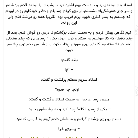
استاد هم لبخندی زد و با دست بهم اشاره کرد تا بشینم. با لبخند قدم برداشتم
و سر جای همیشگی‌ام نشستم. از توی کیفم وسایلم و دفتر خودکارم رو در آوردم
که چشمم به پسر کناری خورد، برام غریب بود. تقریبا همه رو می‌شناختم ولی
این رو نه.
نیم نگاهی بهش کردم و به سمت استاد برگشتم تا درس رو گوش کنم. بعد از
چند دقیقه که کلا حواسم به استاد و درس بود، یکی از پسرهایی که چند صندلی
عقب‌تر نشسته بود کاغذی روی صورتم پرتاب کرد، و از شانس بدم توی چشمم
خورد.
بلند گفتم:
– آخ!
استاد سریع سمتم برگشت و گفت:
– اونجا چه خبره؟
همون پسر غریبه، به سمت استاد برگشت و گفت:
– یکی از پسرها کاغذ پرت کرد و به چشمشون خورد.
دستم رو روی چشمم گرفتم و مالشش دادم آروم به فارسی گفتم:
– پسره‌ی خر!