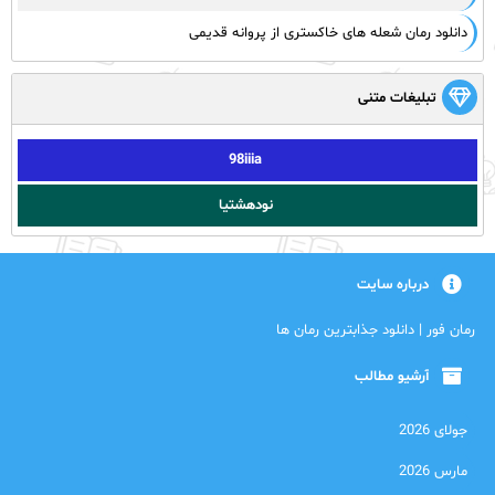
دانلود رمان شعله های خاکستری از پروانه قدیمی
تبلیغات متنی
98iiia
نودهشتیا
درباره سایت
رمان فور | دانلود جذابترین رمان ها
آرشیو مطالب
جولای 2026
مارس 2026