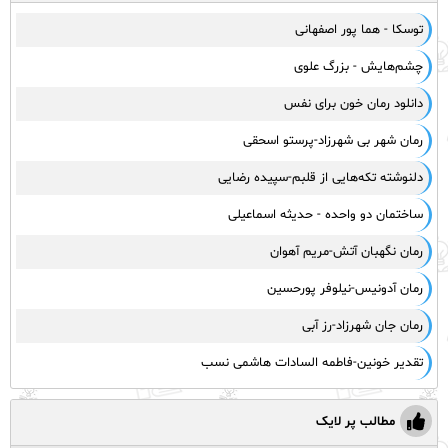
توسکا - هما پور اصفهانی
چشم‌هایش - بزرگ علوی
دانلود رمان خون برای نفس
رمان شهر بی شهرزاد-پرستو اسحقی
دلنوشته تکه‌هایی از قلبم-سپیده رضایی
ساختمان دو واحده - حدیثه اسماعیلی
رمان نگهبان آتش-مریم آهوان
رمان آدونیس-نیلوفر پورحسین
رمان جان شهرزاد-رز آبی
تقدیر خونین-فاطمه السادات هاشمی نسب
مطالب پر لایک