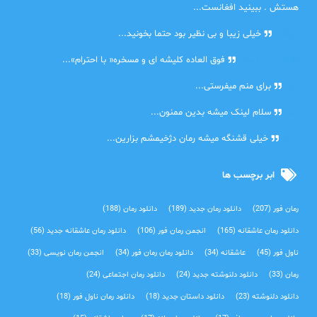
هستش . ببینید افغانست...
مهتاب
خیلی زیبا و بی نظیر بود حتما بخونید...
اشنایی در غربت
فوق العاده کلیشه ای و مسخره« با احترام»...
دنیا
برای منم میفرستی...
دنیا
سلام لینک میشه بدین ممنون...
آرین
خیلی قشنگه میشه رمان دژخیمشم بزارین...
ابر برچسب ها
رمان فور
(207)
دانلود رمان جدید
(189)
دانلود رمان
(188)
دانلود رمان عاشقانه
(165)
انجمن رمان فور
(106)
دانلود رمان عاشقانه جدید
(56)
ناول فور
(45)
عاشقانه
(34)
دانلود رمان رمان فور
(34)
انجمن رمان نویسی
(33)
رمان
(33)
دانلود دلنوشته جدید
(24)
دانلود رمان اجتماعی‌
(24)
دانلود دلنوشته
(23)
دانلود داستان جدید
(18)
دانلود رمان ناول فور
(18)