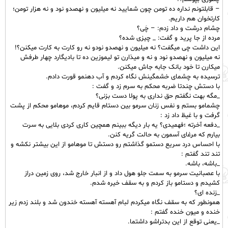
– قابلتونم نداره ده تومن چون شمایید نه میلیون و نهصدو نود و نه هزار تومن؛
کارتخوان هم داریم.
چشام درشت و داد زدم: – چَی؟
مرده از جا پرید و گفت: _ چیزی شده؟
این داشت چی میگفت؟ نه میلیون و نهصدو نودو نه رو کارت به کارت میکنن؟!
نه میلیون و نهصدو نود و نه و میذارن تو لیموزین ده تا بادیگارد چهار طرفش
میکارن تا خود بانک جابه جاش میکنن.
ترسیده به چشمای خشمگینش نگاه کردم و آب دهنمو قورت دادم.
با دستش چندتا ضربه محکم به سرم زد و گفت :
_مگه بهت نگفتم حق نداری به پولا دست بزنی؟
چشمامو بستم و نفس زنان سرمو بین دستام قایم کردم، موهامو محکم از پشت
گرفت و با غیظ داد زد :
_دفعه آخرته ؛فهمیدی؟ یه بار دیگه ببینم همچین کاری کردی بلایی به سرت
بیارم که مرغای آسمون به حالت گریه کنن.
با احساس درد سریع دستمو گذاشتم رو دستش تا موهامو از این بیشتر نکشه و
تند تند گفتم :
_باشه، باشه.
با عصبانیت سرمو به سمت جلو هول داد و از انبار خارج شد، روی زمین دراز
کشیدم و دستامو باز کردم و به سقف خیره شدم.
_زنده ای؟
همونطور که به سقف نگاه میکردم لبام آهسته آهسته خندون شد و بلند زدم زیر
خنده و میون خنده گفتم :
_یعنی توقع از این بدتراشو داشتما.