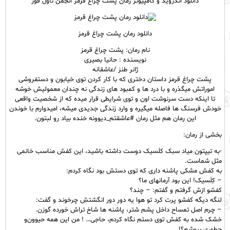
دانلود اندروید و کامپیوتر رمان پشت چراغ قرمز انجمن ناول فور
دانلود رمان پشت چراغ قرمز
نام رمان: پشت چراغ قرمز
نویسنده : حانیا بصیری
ژانر طنز /عاشقانه
پشت چراغ قرمز داستان دختری که با کار کردن توی خیابون و دستفروشی
اموراتش میگذره و با درد ها و کمبود های زندگی نه چندان معمولیش خوشه
تا اینکه دست سرنوشت اون و توی شرایطی قرار میده که از شخصیت واقعی
خودش فرسنگ ها فاصله میگیره و وارد زندگی جدیدی میشه، امیدوارم با خوندن
این رمان هم مثل رمان #عاشقتم_دیوونه خنده بیاد رو لبتون.
بخشی از رمان:
-به تیپتون میاد سبک کلَسیک دوست داشته باشید، این کفش مناسب خانمی
مثل شماست.
به کفش مشکی پاشنه داری که توی دستش بود نگاه کردم:
– کِلَسیک! این بود آرمانهای ما؟
کفشو ازش گرفتم و گفتم: – چند؟
لنگه دیگه کفشو پرت کرد تو هوا یه دور دور انگشتش چرخوند و گفت:
– چرم اصل تمساح داخل پشم شتر، پاشنه ها شاخ تراش خورده گوزن.
خشک شده به کفش توی دستم نگاه کردم، حاجی… ! من این همه حیوون‌و
چطوری بپوشم؟!