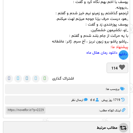
یوسف با اخم بهم نگاه کرد و گفت :
_دیوونه.
آرنجمو گذاشتم رو زمینو نیم خیز شدم و گفتم :
_هو، درست حرف بزنا جوجه میزنم لهت میکنم.
یوسف پوزخندی زد و گفت :
_او، نکشیمون خشمگین.
با یه حرکت از جام بلند شدم و گفتم :
_پاشو پاشو برو زبون نریز ، آخ سرم. ژانر: عاشقانه
پیشنهاد ما:
دانلود رمان هلال ماه
دانلود
رمان
همان
114
همیشگی
اشتراک گذاری
برچسب ها:
1719 روز پيش
d d
ارسال نظر
https://novelfor.ir/?p=2229
لینک کوتاه مطلب:
مطالب مرتبط