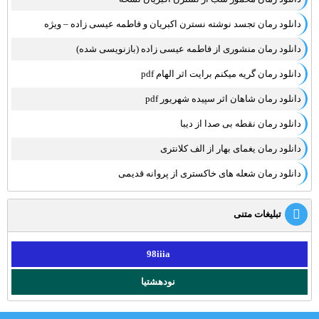
دانلود رمان تجسد نوشته نسترن اکبریان و فاطمه عیسی زاده – ویژه
دانلود رمان منشوری از فاطمه عیسی زاده (بازنویسی شده)
دانلود رمان گریه میکنم برایت اثر الهام pdf
دانلود رمان شاهان اثر سپیده شهریور pdf
دانلود رمان نقطه بی صدا از دیبا
دانلود رمان یغمای بهار از الف کلانتری
دانلود رمان شعله های خاکستری از پروانه قدیمی
تبلیغات متنی
98iiia
نودهشتیا