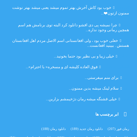
farbood
خوب بود کاش آخرش بهتر تموم میشد یعنی میشد بهتر نوشت
ممنون ازتون❤️...
ضحا
چرا نمیشه پی دی افشو دانلود کرد البته توی برنامش هم اسم
همچین رمانی وجود نداره...
Lilt
خعلی خوب بود ، ولی افغانستانی اسم الاصل مردم اهل افغانستان
هستش . ببینید افغانست...
مهتاب
خیلی زیبا و بی نظیر بود حتما بخونید...
اشنایی در غربت
فوق العاده کلیشه ای و مسخره« با احترام»...
دنیا
برای منم میفرستی...
دنیا
سلام لینک میشه بدین ممنون...
آرین
خیلی قشنگه میشه رمان دژخیمشم بزارین...
ابر برچسب ها
رمان فور
(207)
دانلود رمان جدید
(189)
دانلود رمان
(188)