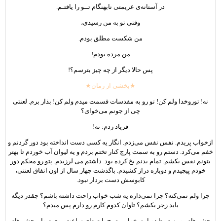
در آستانه‌ی عزیمتی نابهنگام تــو را یافتـم.
وقتی تو به من رسیدی،
من شکست مطلق بودم.
من مرده بودم!
پس حالا دیگر از چه چیز بترسم؟!
★بخشی از رمان★
نه! توروخدا ولم کن! تو رو به مقدسات قسمت میدم ولم کن! بذار برم. لعنتی
چی از جونم می‌خوای؟
فریاد زدم: نه!
ازخواب پریدم. نفس نفس می‌زدم. انگار یه کسی دست انداخته بود دور گردنم و
خفم می‌کرد. دستم رو به سمت پارچ کنار تختم بردم و یه لیوان آب خوردم تا بهتر
بتونم نفس بکشم. تمام بدنم یخ کرده بود. داشتم می لرزیدم. پتو رو محکم دور
خودم پیچیدم و دوباره دراز کشیدم. باگذشت چهار سال از اون اتفاق لعنتی،
کابوسش دست بردار نبود.
چرا ولم نمی‌کنه؟ چرا نمی‌ذاره یه شب خواب راحت داشته باشم؟ چقدر دیگه
باید زجر بکشم؟ تاوان کدوم کارم رو دارم پس میدم؟
چشم‌هام رو بستم تا دوباره بخوابم. صبح با صدای ساعت روی دیوار، چشم‌هام