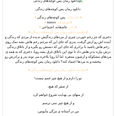
دانلود رمان پس کوچه‌های زندگی
★نام
رمان
:
پس کوچه‌های زندگی
★
★نویسنده:
masoo
★
★‌ژانر:
عاشقانه، اجتماعی
★
★خلاصه دانلود رمان پس کوچه‌های زندگی★
دختری که جز زخم خوردن چیزی از مردهای زندگیش ندیده.از مردی که زندگی و
آینده اش رو ازش گرفت، پدری که جای این که مرحم زخم هاش بشه نمک روی
زخم هاش پاشید تا برادری که جای این که دستش رو بگیره و از باتلاق زندگی
درش بیاره بدتر هلش داد تا توی این باتلاق غرق بشه.رویا، دختری که به همه ی
مردهای مشکوکه و ازشون متنفره .اما آیا رویا بلاخره می تونه پدر و برادرش رو
ببخشه و به مردها اعتماد کنه؟ دانلود رمان پس کوچه‌های زندگی
★مقدمه دانلود رمان پس کوچه‌های زندگی★
تو را دارم و از هیچ‌ چیز غمم نیست!
از صفر که هیچ،
از منهای بی‌ نهـایت شروع خواهم کرد.
و از هیچ‌ چیز نمی‌ ترسم.
من در آستانه‌ ی مرگی مأیوس،