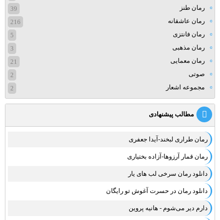
رمان طنز
39
رمان عاشقانه
216
رمان فانتزی
5
رمان مذهبی
3
رمان معمایی
21
صوتی
2
مجموعه اشعار
2
مطالب پیشنهادی
رمان طراری لبخند-آیدا جعفری
رمان قمار آرزوها-آزاده بختیاری
دانلود رمان سرخی لب های یار
دانلود رمان در حسرت آغوش تو رایگان
دارم دیر می‌شوم - هانیه پروین