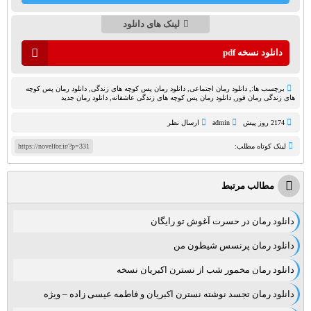
لینک های دانلود
دانلود نسخه pdf
برچسب ها:,
دانلود رمان اجتماعی‌
,
دانلود رمان پس کوچه های زندگی
,
دانلود رمان پس کوچه
های زندگی رمان فور
,
دانلود رمان پس کوچه های زندگی عاشقانه
,
دانلود رمان جدید
2174 روز پيش
admin
ارسال نظر
لینک کوتاه مطلب:
https://novelfor.ir/?p=331
مطالب مرتبط
دانلود رمان در حسرت آغوش تو رایگان
دانلود رمان پرنسس شیطون من
دانلود رمان مخمور شب از نسترن اکبریان نسخه
دانلود رمان تجسد نوشته نسترن اکبریان و فاطمه عیسی زاده – ویژه