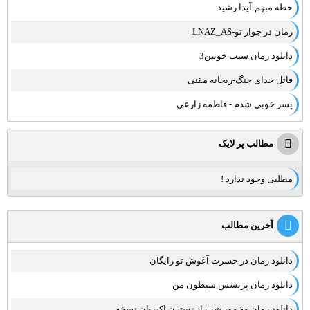
خطه مبهم-آیدا رشید
رمان در جوار تو-LNAZ_AS
دانلود رمان سیب خونین3
قاتل خدای جنگ-ریحانه مقنی
پسر خوبی شدم - فاطمه زارعی
مطالب پر لایک
مطلبی وجود ندارد !
آخرین مطالب
دانلود رمان در حسرت آغوش تو رایگان
دانلود رمان پرنسس شیطون من
دانلود رمان مخمور شب از نسترن اکبریان نسخه