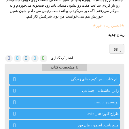
رو باز کردم. ساعت هفت رو نشون میداد. باید زود صبحونه می‌خوردم و به
سرکار می‌رفتم. اگه دیر می‌کردم، بهانه دست رئیس می دادم. چون همین
جوریش هم نمی‌خواست من توی شرکتش کار کنم.
★انجمن رمان فور★
رمان جدید
68
اشتراک گذاری
مشخصات کتاب
نام کتاب: پس کوچه های زندگی
ژانر: عاشقانه، اجتماعی
نویسنده: masoo
طراح کاور: avin._.ar
منبع تایپ: انجمن رمان فور