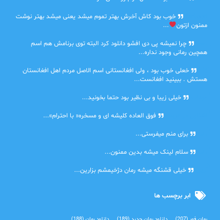
farbood
خوب بود کاش آخرش بهتر تموم میشد یعنی میشد بهتر نوشت
ممنون ازتون
...
ضحا
چرا نمیشه پی دی افشو دانلود کرد البته توی برنامش هم اسم
همچین رمانی وجود نداره...
Lilt
خعلی خوب بود ، ولی افغانستانی اسم الاصل مردم اهل افغانستان
هستش . ببینید افغانست...
مهتاب
خیلی زیبا و بی نظیر بود حتما بخونید...
اشنایی در غربت
فوق العاده کلیشه ای و مسخره« با احترام»...
دنیا
برای منم میفرستی...
دنیا
سلام لینک میشه بدین ممنون...
آرین
خیلی قشنگه میشه رمان دژخیمشم بزارین...
ابر برچسب ها
رمان فور
(207)
دانلود رمان جدید
(189)
دانلود رمان
(188)