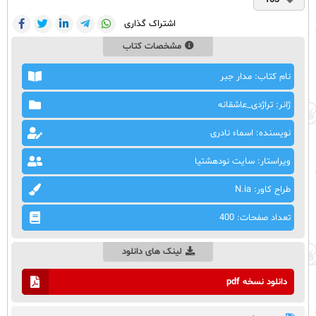
103
اشتراک گذاری
مشخصات کتاب
نام کتاب: مدار جبر
ژانر: تراژدی_عاشقانه
نویسنده: اسماء نادری
ویراستار: سایت نودهشتیا
طراح کاور: N.ia
تعداد صفحات: 400
لینک های دانلود
دانلود نسخه pdf