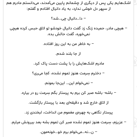
اشک‌هایم یکی پس از دیگری از چشمانم پایین می‌آمدند، می‌دانستم مادرم هم
از سپهر دل خوشی ندارد، به یاد دانیال افتادم و گفتم:
– دا…دانیال چی…شد؟
– هیچی مادر، حمیده زنگ زد گفت دانیال خودشو تو اتاق حبس کرده هیچی
نمی‌خوره، گفت حالش بده.
– به خاطر من به این روز افتاده.
از جا بلند شدم.
مادرم اشک‌هایش را با پشت دست پاک کرد.
– دخترم سِرمت هنوز تموم نشده، کجا می‌ری؟
– نمی‌خوام این… این‌جا بمونم.
– باشه- باشه صبر کن برم به پرستار بگم سِرمت رو در بیاره.
از اتاق خارج شد و دقیقه‌ای بعد با پرستار بازگشت.
پرستار نگاهی به چهره‌ی مغموم من انداخت، لبخندی زد.
– عزیزم، سِرمت هنوز تموم نشده صبر کن تموم بشه بعد بیرونش میارم.
– ن…نه…می‌خوام برم خو…خونه‌مون.