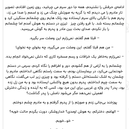
ادامه‌ی حرفش را نشنیدم، همه جا دور سرم می چرخید، روی زمین افتادم، تصویر
تار مادرم را می دیدم که با گریه به صورتش چنگ می زد و اسمم را صدا می زد،
پدرم هم با نگرانی بالای سرم ایستاده بود.پلک هایم روی چشمانم سنگینی کرد و
چشمانم بسته شد. با فرو رفتن چیز تیزی در دستم به هوش آمدم اما چشمانم
را باز نکردم، صدای بحث بین مادر و پدرم به گوش می‌رسید.
– قبلا هم گفتم، نمی‌زارم این وصلت سر بگیره.
– من هم قبلا گفتم، این وصلت سر می‌گیره، چه بخوای چه نخوای!
– نمی‌زارم به‌خاطر یک خرافات و رسم مسخره کاری که دلش نمی‌خواد انجام بده.
چشمانم را به آرامی از هم گشودم، دور و اطرافم را نگاه کردم، سِرمی در دستم
خودنمایی می‌کرد، در بیمارستان بودم، به سمت راستم نگاهی انداختم، مادرم با
چشمان به اشک نشسته‌اش دستم را گرفته بود و چیزی زیر لب می‌گفت، نگاهی
به سمت چپم انداختم، پدرم بدون هیچ واکنشی ایستاده بود و به من زل زده
بود، پدر؟ پدر واژه ی غریبی برای این مرد بود، کسی که به آینده و زندگی دخترش
اهمیتی نمی‌دهد مگر می‌شود نامش را پدر گذاشت؟
پوزخند بی‌جانی زدم و صورتم را از پدرم گرفتم و به مادرم چشم دوختم.
– الهامَم، دخترکم، به هوش اومدی؟ خداروشکر، دورت بگردم حالت خوبه؟
– خو…خوبم.