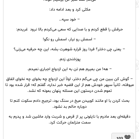
مکثی کرد و بعد ادامه داد:
– خود سپه‌…
حرفش را قطع کردم و با صدایی که سعی می‌کردم بالا نرود غریدم:
– اسمش رو نیار، اسمش رو نگو!
– یعنی چی دختر؟ فردا روز قراره شوهرت بشه، این چه حرفیه می‌زنی؟
پوزخندی زدم.
– هه! من بمیرم هم تن به این ازدواج اجباری نمیدم.
– گوش کن ببین من چی می‌گم‌ دختر، اولاً این ازدواج چه بخوای چه نخوای اتفاق
میوفته، ثانیاً سپهر خودش هم از این قضیه خبر نداره، گفتم که؛ قرار شده بود تا
تموم شدن درستون این مسئله پنهان بمونه که نشد.
بحث کردن با او مانند کوبیدن میخ در سنگ بود، ترجیح دادم سکوت کنم تا
دوباره حالم بد نشود.
دقیقه‌ای بعد مادرم با نایلونی پر از قرص و شربت وارد ماشین شد و پدرم به
سمت منزلمان حرکت کرد.