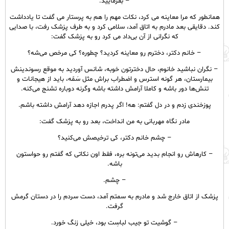
– بفرمایید.
همانطور که مرا معاینه می کرد، نکات مهم را هم به پرستار می گفت تا یادداشت
کند. دقایقی بعد مادرم به اتاق آمد، سلامی کرد و به طرف پزشک رفت، با صدایی
که نگرانی از آن بی‌داد می کرد رو به پزشک گفت:
– خانم دکتر، دخترم رو معاینه کردید؟ چطوره؟ کی مرخص می‌شه؟
– نگران نباشید خانوم، حال دخترتون خوبه، شانس آوردید به موقع رسوندینش
بیمارستان، هر گونه استرس و اضطراب براش مثل سَمّه، باید از هیجانات و
تنش‌ها دور باشه و کاملا آرامش داشته باشه وگرنه دوباره تشنج می‌‌کنه.
پوزخندی زدم و در دل گفتم: هه! اگر پدرم اجازه دهد آرامش داشته باشم.
مادر نگاه مهربانی به من انداخت، بعد رو به پزشک گفت:
– چشم خانم دکتر، کی ترخیصش می‌‌کنید؟
– کار‌هاش رو انجام بدید می‌تونه بره، فقط اون نکاتی که گفتم رو حواستون
باشه.
– چشم.
پزشک از اتاق خارج شد و مادرم به سمتم آمد، دست سردم را در دستان گرمش
گرفت.
– گوشیت تو جیب لباسِت بود، خیلی زنگ خورد.