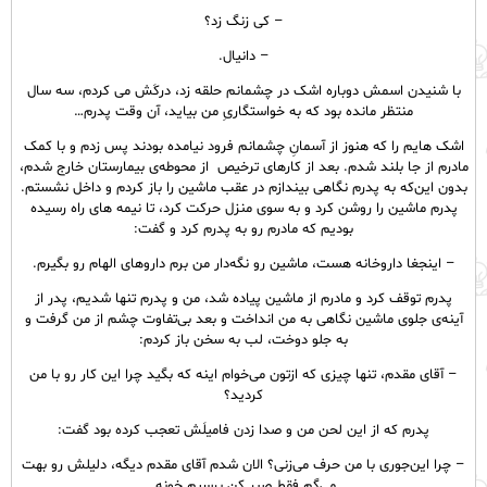
– کی زنگ زد؟
– دانیال.
با شنیدن اسمش دوباره اشک در چشمانم حلقه زد، درکَش می کردم، سه سال
منتظر مانده بود که به خواستگاریِ من بیاید، آن وقت پدرم…
اشک هایم را که هنوز از آسمانِ چشمانم فرود نیامده بودند پس زدم و با کمک
مادرم از جا بلند شدم. بعد از کارهای ترخیص از محوطه‌ی بیمارستان خارج شدم،
بدون این‌که به پدرم نگاهی بیندازم در عقب ماشین را باز کردم و داخل نشستم.
پدرم ماشین را روشن کرد و به سوی منزل حرکت کرد، تا نیمه های راه رسیده
بودیم که مادرم رو به پدرم کرد و گفت:
– اینجغا داروخانه هست، ماشین رو نگه‌دار من برم داروهای الهام رو بگیرم.
پدرم توقف کرد و مادرم از ماشین پیاده شد، من و پدرم تنها شدیم، پدر از
آینه‌ی جلوی ماشین نگاهی به من انداخت و بعد بی‌تفاوت چشم از من گرفت و
به جلو دوخت، لب به سخن باز کردم:
– آقای مقدم، تنها چیزی که ازتون می‌خوام اینه که بگید چرا این کار رو با من
کردید؟
پدرم که از این لحن من و صدا زدن فامیلَش تعجب کرده بود گفت:
– چرا این‌جوری با من حرف می‌زنی؟ الان شدم آقای مقدم دیگه، دلیلش رو بهت
می‌گم‌ فقط صبر کن برسیم خونه.