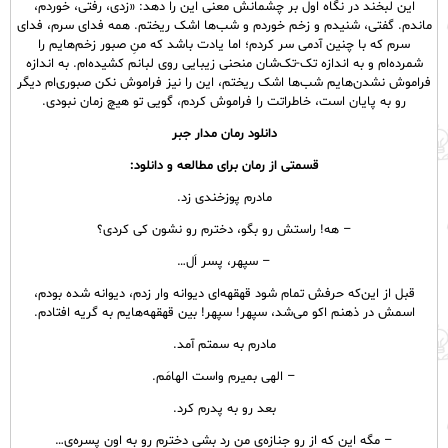
این لبخند در نگاه اول بر چشمانش معنی این را دهد: «زدی، رفتی، خوردم،
ماندم. گفتی، شنیدم و زخم خوردم و شب‌ها اشک ریختم. همه فدای سرم، فدای
سرم که با چنین آدمی سر کردم؛ اما یادت باشد که منِ صبور زخم‌هایم را
شمرده‌ام و به اندازه تک‌-تک‌شان منحنی زیبایی روی لبانم کشیده‌ام. به اندازه
فراموش نشدن‌هایم شب‌ها اشک ریختم، این را نیز فراموش نکن صبوری‌ام دیگر
رو به پایان است، خاطراتت را فراموش کردم، گویی تو هیچ زمان نبودی.
دانلود رمان مدار جبر
قسمتی از رمان برای مطالعه و دانلود:
مادرم پوزخندی زد.
– هه! راستش رو بگو، دخترم رو نشون کی کردی؟
– سپهر، پسر اَل…
قبل از این‌که حرفش تمام شود قهقهه‌ای دیوانه وار زدم، دیوانه شده بودم،
اسمش در ذهنم اکو می‌شد، سپهر! سپهر! بین قهقهه‌هایم به گریه افتادم.
مادرم به سمتم آمد.
– الهی بمیرم واست الهامَم.
بعد رو به پدرم کرد.
– مگه این که از رو جنازه‌ی من رد بشی دخترم رو به اون پسره‌ی…