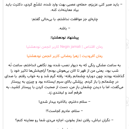
– باید صبر کنی عزیزم، حمله‌ی عصبی بهت وارد شده، تشنّج کردی، دکترت باید
بیاد معاینه‌ات کنه.
چاره‌ای جز موافقت نداشتم، با بی‌حالی گفتم:
– باشه.
پیشنهاد نودهشتیا:
رمان اقتناص | Negin jamali کاربر انجمن نودهشتیا
رمان آفرودیت | زهرا رمضانی کاربر انجمن نودهشتیا
به ساعت مشکی رنگی که به دیوار نصب شده بود نگاهی انداختم، ساعت نُه
شب بود، یعنی من از ظهر تا الان بی‌هوش بودم؟ آرام‌بخش‌ها تاثیر خود را
گذاشته بودند چون دوباره چشمانم رفته- رفته گرم شد و به خواب رفتم. با صدای
در چشمانم را باز کردم. پزشکی بالای سرم ایستاده بود و چیزی به پرستار
می‌گفت، اما با دیدن چشمان بازِ من، دست از صحبت کردن با پرستار کشید، به
طرفم آمد و لبخندی زد‌.
– سلام دخترم، بالاَخره بیدار شدی!
– سلام، مادرم کجاست؟!
– نگران نباش، رفتن نماز بخونن، اجازه می‌دی شما رو معاینه کنم؟