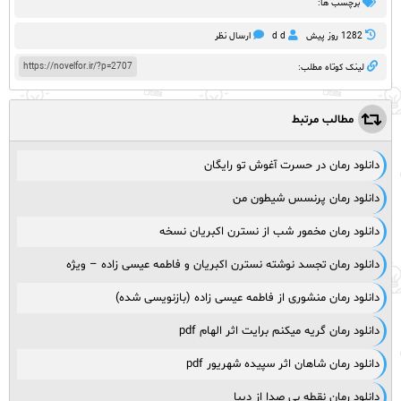
برچسب ها:
1282 روز پيش
d d
ارسال نظر
https://novelfor.ir/?p=2707
لینک کوتاه مطلب:
مطالب مرتبط
دانلود رمان در حسرت آغوش تو رایگان
دانلود رمان پرنسس شیطون من
دانلود رمان مخمور شب از نسترن اکبریان نسخه
دانلود رمان تجسد نوشته نسترن اکبریان و فاطمه عیسی زاده – ویژه
دانلود رمان منشوری از فاطمه عیسی زاده (بازنویسی شده)
دانلود رمان گریه میکنم برایت اثر الهام pdf
دانلود رمان شاهان اثر سپیده شهریور pdf
دانلود رمان نقطه بی صدا از دیبا