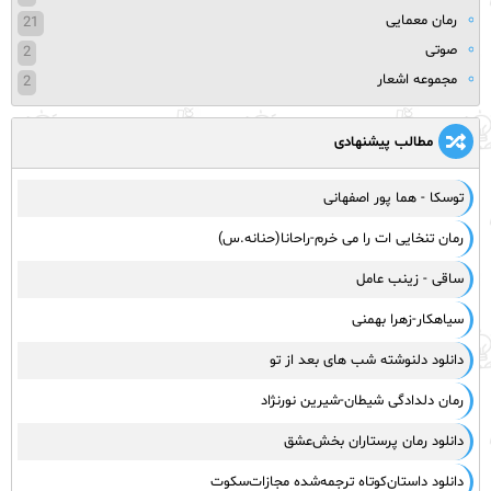
رمان معمایی
21
صوتی
2
مجموعه اشعار
2
مطالب پیشنهادی
توسکا - هما پور اصفهانی
رمان تنخایی ات را می خرم-راحانا(حنانه.س)
ساقی - زینب عامل
سیاهکار-زهرا بهمنی
دانلود دلنوشته شب های بعد از تو
رمان دلدادگی شیطان-شیرین نورنژاد
دانلود رمان پرستاران بخش‌عشق
دانلود داستان‌کوتاه ترجمه‌شده مجازات‌سکوت