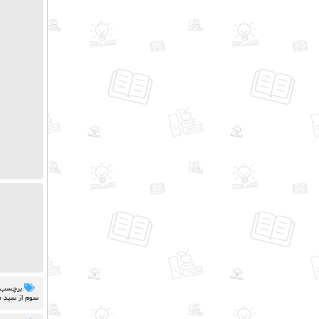
برچسب 
سوم از سید م