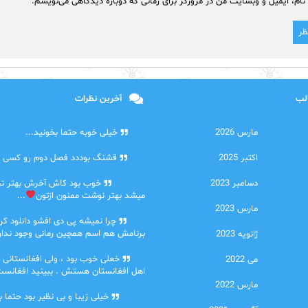
نام، ایمیل و وبسایت من در مرورگر برای زمانی که دوباره دیدگاهی می‌نویسم.
الب
آخرین نظرات
مارس 2026
امیر
خیلی خوبه حتما بخونید...
اکتبر 2025
حلی
قشنگ بوددد فصل دوم رو کسی دا
دسامبر 2023
farbood
خوب بود کاش آخرش بهتر ت
میشد بهتر نوشت ممنون ازتون
...
مارس 2023
ضحا
چرا نمیشه پی دی افشو دانلود کرد
برنامش هم اسم همچین رمانی وجود نداره
ژانویه 2023
Lilt
خعلی خوب بود ، ولی افغانستانی 
می 2022
اهل افغانستان هستش . ببینید افغانست
مارس 2022
مهتاب
خیلی زیبا و بی نظیر بود حتما ب