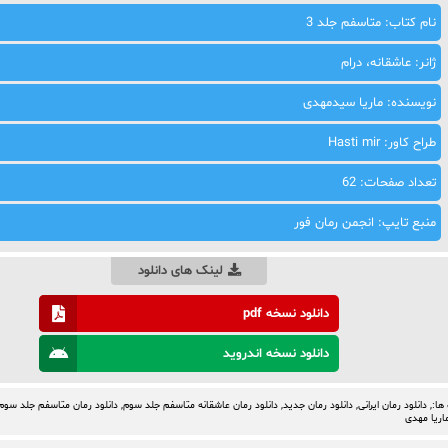
نام کتاب: متاسفم جلد 3
ژانر: عاشقانه، درام
نویسنده: ماریا سیدمهدی
طراح کاور: Hasti mir
تعداد صفحات: 62
منبع تایپ: انجمن رمان فور
لینک های دانلود
دانلود نسخه pdf
دانلود نسخه اندروید
ها:,
دانلود رمان ایرانی
,
دانلود رمان جدید
,
دانلود رمان عاشقانه متاسفم جلد سوم
,
دانلود رمان متاسفم جلد سوم
اریا مهدی