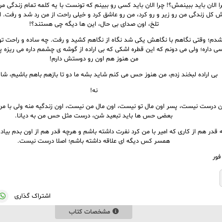
را الان باید ببینمش؟! چرا الان باید کسی رو ببینم که تونست با یه کلمه تمام زندگی م
ش کل زندگی من رو زیر و رو کرد، من رو عاشق کرد و خیلی راحت از من رد شد و رفت. ای
تلخ، اون صدای بی حال، این ها دیگه چی هستند؟!
دم؛ وقتی نگاهم با نگاهش یکی شد نگاه از نگاهم کشید و رفت. چه ساده و راحت تون
 داره؛ ولی می دونم که این قطره اشکی که بی اراده از گوشه ی چشمم داره می ریزه پای
من هنوز هم اون رو دوستش دارم!
بی اراده لبخند زدم، من هنوز حس می کنم شاید بشه ما دو تا بازهم باهم باشیم، شا
نه!
ین درست نیست، پسر اون مال تو نیست، اون مال من نیست، اون زندگیه منه ولی با 
بعضی حس ها باید تبعید شن، درست مثل حس من به دیانا.
 قدر هم از کاری که امیر با من کرد نفرت داشته باشم و هرچه قدر هم از اون بدم بیاد
همسر کس دیگه ای علاقه داشته باشم؛ اصلا درست نیست.
فور
اشتراک گذاری
مشخصات کتاب