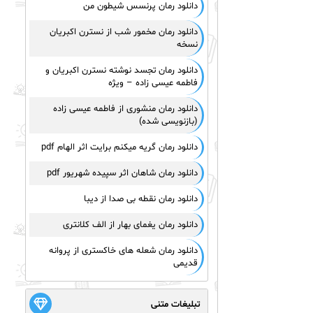
دانلود رمان پرنسس شیطون من
دانلود رمان مخمور شب از نسترن اکبریان
نسخه
دانلود رمان تجسد نوشته نسترن اکبریان و
فاطمه عیسی زاده – ویژه
دانلود رمان منشوری از فاطمه عیسی زاده
(بازنویسی شده)
دانلود رمان گریه میکنم برایت اثر الهام pdf
دانلود رمان شاهان اثر سپیده شهریور pdf
دانلود رمان نقطه بی صدا از دیبا
دانلود رمان یغمای بهار از الف کلانتری
دانلود رمان شعله های خاکستری از پروانه
قدیمی
تبلیغات متنی