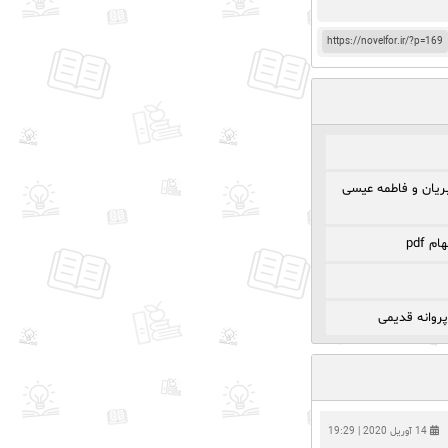
https://novelfor.ir/?p=169
ریان و فاطمه عیسی
 pdf
پروانه قدیمی
14 آوریل 2020 | 19:29