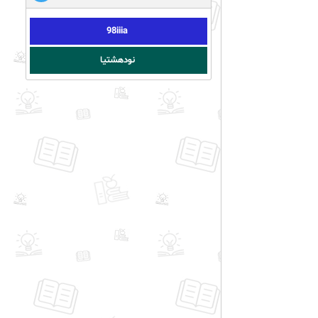
98iiia
نودهشتیا