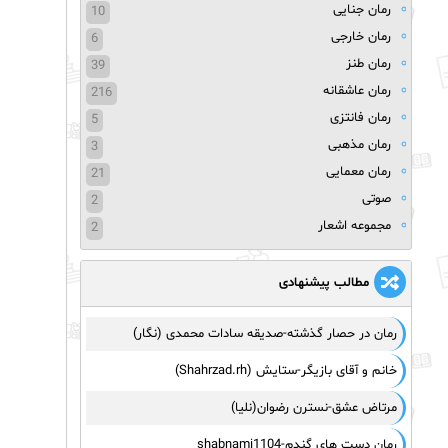
رمان جنایی
10
رمان خارجی
6
رمان طنز
39
رمان عاشقانه
216
رمان فانتزی
5
رمان مذهبی
3
رمان معمایی
21
صوتی
2
مجموعه اشعار
2
مطالب پیشنهادی
رمان در حصار گذشته-صدیقه سادات محمدی (نگار)
خانم و آقای بازیگر-ستایش (Shahrzad.rh)
مرتاض عشق-نسترن رضوان(نلیا)
رمان دست های گندم-shabnami1104