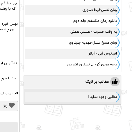
چرا حالا؟ چ
که با رفتن
رمان نفس-لیدا صبوری
دانلود رمان متاسفم جلد دوم
بهش خیره ش
اون چه حسی
به وقت حسرت - هستی همتی
رمان مسخ عسل-مهدیه جلیلاوی
اقیانوس آبی - آیلار
نه آلوین ا
باجه موذی گری _ نسترن اکبریان
خدایا هرچه
مطالب پر لایک
انجمن رمان 
مطلبی وجود ندارد !
70