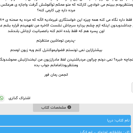
منتظربودم ببینم می خوادچی کارکنه که منو محکم توآغوشش گرفت واجازه ی هرعکس ا
مرده داره چی کارمی کنه؟
م جداشدوبدون اینکه ازم چشم برداره سرجاش نشست الاخره من نفهمیدم قراره بشم
اون پسره هم که فقط بلده اخم کنه باعصبانیت ازجاش بلندشد
-پدرمن توماشین منتظرتم
بیشترازاین نمی تونستم فضولیموکنترل کنم وبه زبون اومدم
ینجاچه خبره؟ نمی دونم چرااون مردباشنیدن لفظ مادراززبون من لبخندازلبش محوشدو
ومنتظربودتامامانم جواب بده
انجمن رمان فور
اشتراک گذاری
مشخصات کتاب
نام کتاب: دریا
ژانر: عاشقانه، اجتماعی، غم انگیز