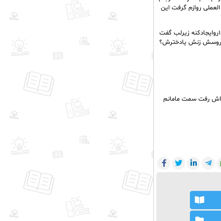
لعملی روازم گرفت این
مامانم هم فقط داره نگاه می کنه همه چیزه این خواستگاری غیرعادیه الآنه که مرده یه صحنه ی +۱۸روایجادکنه زیرلب گفت
 عروسش زنش یادخترش؟
نگاش رفت سمت مامانم