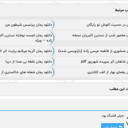
ب مرتبط
ان در حسرت آغوش تو رایگان
دانلود رمان پرنسس شیطون من
ان مخمور شب از نسترن اکبریان نسخه
دانلود رمان تجسد نوشته نسترن اکب
زاده – ویژه
ان منشوری از فاطمه عیسی زاده (بازنویسی شده)
دانلود رمان گریه میکنم برایت اثر الهام
ن شاهان اثر سپیده شهریور pdf
دانلود رمان نقطه بی صدا از دیبا
ن یغمای بهار از الف کلانتری
دانلود رمان شعله های خاکستری از 
ت این مطلب
خیلی قشنگ بود
پاسخ دادن