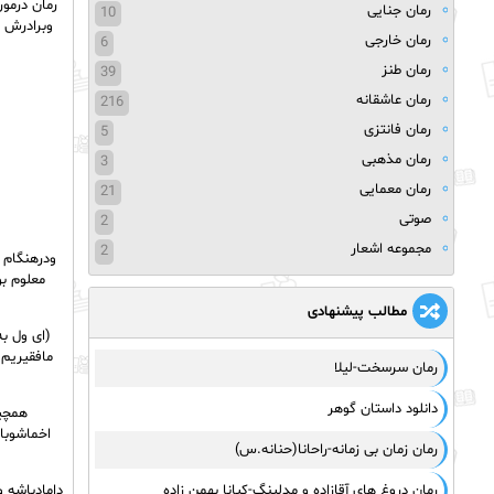
رمان جنایی
10
وبرادرش ب
رمان خارجی
6
رمان طنز
39
رمان عاشقانه
216
رمان فانتزی
5
رمان مذهبی
3
رمان معمایی
21
صوتی
2
مجموعه اشعار
2
ودرهنگام 
معلوم ب
مطالب پیشنهادی
(ای ول ب
مافقیریم
رمان سرسخت-لیلا
دانلود داستان گوهر
همچین
اخماشوباز
رمان زمان بی زمانه-راحانا(حنانه.س)
رمان دروغ های آقازاده و مدلینگ-کیانا بهمن زاده
دامادباشه 