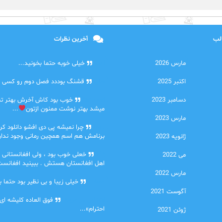
الب
آخرین نظرات
مارس 2026
امیر
خیلی خوبه حتما بخونید...
اکتبر 2025
حلی
قشنگ بوددد فصل دوم رو کسی دا
دسامبر 2023
farbood
خوب بود کاش آخرش بهتر ت
میشد بهتر نوشت ممنون ازتون
...
مارس 2023
ضحا
چرا نمیشه پی دی افشو دانلود کرد
برنامش هم اسم همچین رمانی وجود نداره
ژانویه 2023
Lilt
خعلی خوب بود ، ولی افغانستانی 
می 2022
اهل افغانستان هستش . ببینید افغانست
مارس 2022
مهتاب
خیلی زیبا و بی نظیر بود حتما ب
آگوست 2021
اشنایی در غربت
فوق العاده کلیشه ای
احترام»...
ژوئن 2021