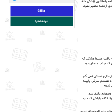
کنن ومجبورمی شه باهاشون زندگی کنه
دی ازجمله تحقیر،نفرت
98iiia
نودهشتیا
ه باکت وشلوارمشکی که
ای که جذب بدبش بود
ول دارم هستن نمی گم
یده همشم سرش پایینه
ن شدم
روصورتم دقیق شد
ا نکنه باباش که داره
فم منم ناخواسته ازجام