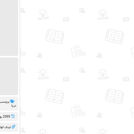
برچسب 
دریا
2305 روز پيش
لینک کوت