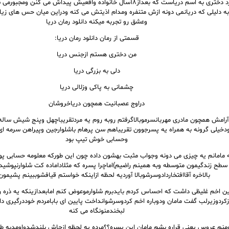
رمان درمورد دختری به اسم دریاست که بعداز۱۸سال خانواده واقعیش پیداش می 
ه دلیلی که دریانمی دونه ازش متنفره ومدام اذیتش می کنه ودراین میان حس های زیا
وعشق رو تجربه میکنه دانلود رمان دریا
قسمتی از رمان دانلود رمان دریا:
من دختری هستم ازجنس دریا
دلی به بزرگی دریا
چشمانی به پاکی وزلالی دریا
دراوج عصبانیت همچون دریاخروشان
آرامش همچون مادری مهربانسرموبالاگرفتم روبه روم یه مردتقریباچهل وپنج شیش سال
ودخیلی گرونه به همراه یه پسرجوون تقریباهم سن پرهام باشلوارجین وپیراهن سرمه 
وحسابی خوش تیپ بود
ه مامانم یه چیزی می دونه وجواب مثبت بهشون داده چون این طورکه معلومه حسابی پ
 سطح زندگیمون متوسطه وبه همینم راضیم)اماچرا پسره که مثلاداماده کت شلوارنپوش
بالاخره آقاافتخاردادوسرشوبالا آوردیه لحظه ازاینکه خواستم قیافشوببینم پشیمو
 اخم غلیظی داشت که احساس کردم بایدبرم شلوارموعوض کنم امابعدازینکه یه ذره 
کردوزیرلب گفت مامان ودوباره اخم کردوسرشوانداخت پایین ای بابامردم خوددرگیری دارن
لبخندمنونگاه می کنه
ومنم عروس یعنی قراره بشم مامان این پسره؟؟مرده یه لحظه ازجاش بلندشدواومدبه طر