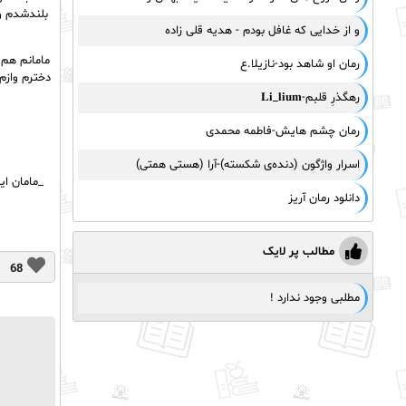
بلندشدم و
و از خدایی که غافل بودم - هدیه قلی زاده
رمان او شاهد بود-نازیلا.ع
دخترم واز
رهگذرِ قلبم-𝐋𝐢_𝐥𝐢𝐮𝐦
رمان چشم هایش-فاطمه محمدی
اسرار واژگون (دنده‌ی شکسته)-آرا (هستی همتی)
_مامان ا
دانلود رمان آریز
مطالب پر لایک
68
مطلبی وجود ندارد !