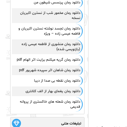
دانلود رمان پرنسس شیطون من
دانلود رمان مخمور شب از نسترن اکبریان
نسخه
دانلود رمان تجسد نوشته نسترن اکبریان و
فاطمه عیسی زاده – ویژه
دانلود رمان منشوری از فاطمه عیسی زاده
(بازنویسی شده)
دانلود رمان گریه میکنم برایت اثر الهام pdf
دانلود رمان شاهان اثر سپیده شهریور pdf
دانلود رمان نقطه بی صدا از دیبا
دانلود رمان یغمای بهار از الف کلانتری
دانلود رمان شعله های خاکستری از پروانه
قدیمی
تبلیغات متنی