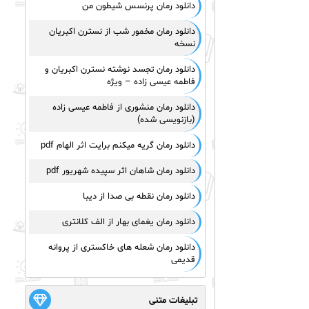
دانلود رمان پرنسس شیطون من
دانلود رمان مخمور شب از نسترن اکبریان
نسخه
دانلود رمان تجسد نوشته نسترن اکبریان و
فاطمه عیسی زاده – ویژه
دانلود رمان منشوری از فاطمه عیسی زاده
(بازنویسی شده)
دانلود رمان گریه میکنم برایت اثر الهام pdf
دانلود رمان شاهان اثر سپیده شهریور pdf
دانلود رمان نقطه بی صدا از دیبا
دانلود رمان یغمای بهار از الف کلانتری
دانلود رمان شعله های خاکستری از پروانه
قدیمی
تبلیغات متنی