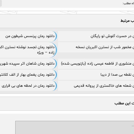
3
اه مطلب:
ب مرتبط
ان در حسرت آغوش تو رایگان
دانلود رمان پرنسس شیطون من
ان مخمور شب از نسترن اکبریان نسخه
دانلود رمان تجسد نوشته نسترن اکب
زاده – ویژه
ان منشوری از فاطمه عیسی زاده (بازنویسی شده)
دانلود رمان شاهان اثر سپیده شهریور f
ن نقطه بی صدا از دیبا
دانلود رمان یغمای بهار از الف کلانت
ان شعله های خاکستری از پروانه قدیمی
دانلود رمان در لحظه‌ های بی‌ قراری
ت این مطلب