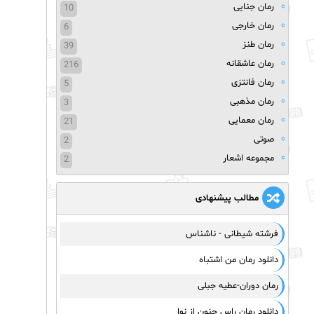
رمان جنایی
10
رمان خارجی
6
رمان طنز
39
رمان عاشقانه
216
رمان فانتزی
5
رمان مذهبی
3
رمان معمایی
21
صوتی
2
مجموعه اشعار
2
مطالب پیشنهادی
فرشته شیطانی - ناشناس
دانلود رمان من اشتباه
رمان دوران-عطیه جبلی
دانلود رمان راس جنون از نوا