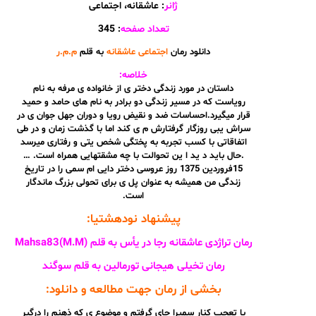
ژانر
: عاشقانه، اجتماعی
تعداد صفحه
: 345
دانلود رمان
اجتماعی عاشقانه
به قلم
م.م.ر
خلاصه:
داستان در مورد زندگی دختر ی از خانواده ی مرفه به نام
رویاست که در مسیر زندگی دو برادر به نام های حامد و حمید
قرار میگیرد.احساسات ضد و نقیض رویا و دوران جهل جوان ی در
سراش یبی روزگار گرفتارش م ی کند اما با گذشت زمان و در طی
اتفاقاتی با کسب تجربه به پختگی شخص یتی و رفتاری میرسد
.حال باید د ید ا ین تحوالت با چه مشقتهایی همراه است. …
15فروردین 1375 روز عروسی دختر دایی ام سمی را در تاریخ
زندگی من همیشه به عنوان پل ی برای تحولی بزرگ ماندگار
است.
پیشنهاد نودهشتیا:
رمان تراژدی عاشقانه رجا در یأس به قلم Mahsa83(M.M)
رمان تخیلی هیجانی تورمالین به قلم سوگند
بخشی از رمان جهت مطالعه و دانلود:
با تعجب کنار سمیرا جای گرفتم و موضوع ی که ذهنم را درگیر