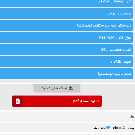
ژانر: عاشقانه، اجتماعی
نویسنده: م.م.ر
ویراستار: تیم ویراستاران نودهشتیا
طراح کاور: Nasim.M
تعداد صفحات: 345
حجم: 3.9MB
منبع تایپ: نودهشتیا
لینک های دانلود
دانلود نسخه pdf
ها:
admin
ارسال نظر