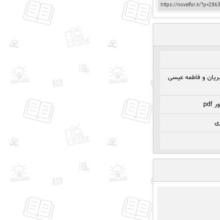
https://novelfor.ir/?p=286
ریان و فاطمه عیسی
pd
ری