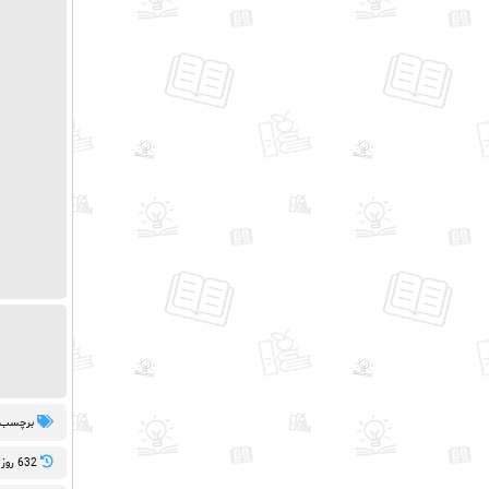
برچسب 
632 روز پيش