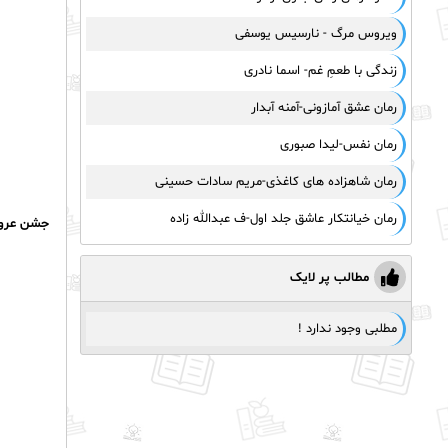
ویروس مرگ - نارسیس یوسفی
زندگی با طعمِ غم- اسما نادری
رمان عشق آمازونی-آمنه آبدار
رمان نفس-لیدا صبوری
رمان شاهزاده های کاغذی-مریم سادات حسینی
رمان خیانتکار عاشق جلد اول-ف عبدالله زاده
جشن عروسی
مطالب پر لایک
مطلبی وجود ندارد !