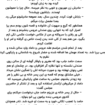
کرده بود به زبان آوردم:
– مادرش زن مهربون و خوبی به نظر میرسه. حاال چرا با عموشون
اومدند. باباشون چیشده؟
– باباش فوت کرده. چندین سال. بعد عموهه مادرشونو میگی ره.
بعدا مفصل برات میگم.
همانطور که گیج و مبهوت آن خانواده و قصه شون بودم سم یرا
اصرار کرد که به تنهایی روی صندلی عروس بنشینم و بعد از
کلی ور رفتن با سروکله ی من از عکاس خواست عکسی تکی ازم
بگیرد. من هم بعد از کلی خند یدن ژست خاص ی گرفته و امر او را
اطاعت کردم.
بعد از تمام شدن مراسم عقد عروس و داماد وارد سالن شده و
 برپا شد. به تعداد مهمان ها اضافه شده و حضار شروع به شادمانی و پایکوبی کردن
نظرم به
سمت حامد جلب بود که مغرور و باوقار گوشه ای از سالن روی
صندلی نشسته و تنها نظاره گر اطرافیان بود. در چشمان او هم
غمی پنهان نهفته بود و صورت مردانه اش را غمگین نشان میداد
. خیلی مشتاق بودم که قصه ی این پسر خاله ی بی نظیر را هر
چه زودتر بشنوم. مجلس به ساعت های پایانیش میرسید که
داماد از میکروفن ارکستر استفاده کرد و بعد از تشکر از حاضرین
مجلس گفت:
– حاال از پسر خاله ی عزیزم حامد جان درخواست میکنم برای
کادوی عروسی بنده برامون پی انو بنوازه .
حامد با تعجب تکانی خورد و به سمت او خیره شد. نادر همچنان