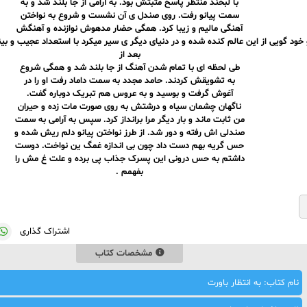
با لبخند منتظر پاسخ مثبتش بود. به آرامی از جا بلند شد و به
سمت پیانو رفت. روی صندل ی آن نشست و شروع به نواختن
آهنگی مالیم و زیبا کرد. همگی حضار مدهوش نوازنده و آهنگش
و خود گویی از این عالم کنده شده و در دنیای دیگر ی سیر میکرد با استعداد عجیب و بی
بعد از
طی لحظه ای با تمام شدن آهنگ از جا بلند شد و همگی شروع
به تشویقش کردند. حامد مجدد به سمت داماد رفت او را در
آغوش گرفت و بوسید و به عروس هم تبریک دوباره گفت.
ناگهان چشمان سیاه و درشتش به روی صورت مات زده و حیران
من ثابت ماند و بار دیگر مرا برانداز کرد. سپس به آرامی به سمت
صندلی اش رفته و دور شد. از طرز نواختن پیانو دلم ریش شده و
حس گریه بهم دست داد چون بی اندازه غمگ ین نواخت. دوست
داشتم به حس درونی این پسرک جذاب پی برده و علت غ مش را
بفهمم .
اشتراک گذاری
مشخصات کتاب
نام کتاب: به انتظار باورت