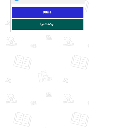
98iiia
نودهشتیا