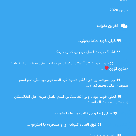
مارس 2020
آخرین نظرات
امیر
خیلی خوبه حتما بخونید...
حلی
قشنگ بوددد فصل دوم رو کسی داره؟...
farbood
خوب بود کاش آخرش بهتر تموم میشد یعنی میشد بهتر نوشت
ممنون ازتون
...
ضحا
چرا نمیشه پی دی افشو دانلود کرد البته توی برنامش هم اسم
همچین رمانی وجود نداره...
Lilt
خعلی خوب بود ، ولی افغانستانی اسم الاصل مردم اهل افغانستان
هستش . ببینید افغانست...
مهتاب
خیلی زیبا و بی نظیر بود حتما بخونید...
اشنایی در غربت
فوق العاده کلیشه ای و مسخره« با احترام»...