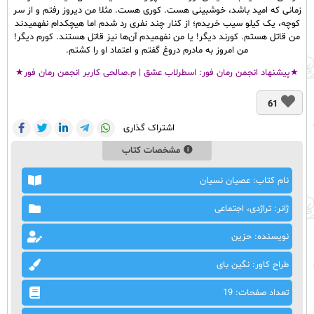
زمانی که امید باشد، خوشبینی هست. کوری هست. مثلا من دیروز رفتم و از سر
کوچه، یک کیلو سیب خریدم؛ از کنار چند نفری رد شدم اما هیچکدام نفهمیدند
من قاتل هستم‌. کورند دیگر! یا من نفهمیدم آن‌ها نیز قاتل هستند. کورم دیگر!
من امروز به مادرم دروغ گفتم و اعتماد او را کشتم‌.
★پیشنهاد انجمن رمان فور:
اسطرلاب عشق | م.صالحی کاربر انجمن رمان فور
★
61
اشتراک گذاری
مشخصات کتاب
نام کتاب: عصیان نسیان
ژانر: تراژدی، اجتماعی
نویسنده: حزین
طراح کاور: نگین بای
تعداد صفحات: 19