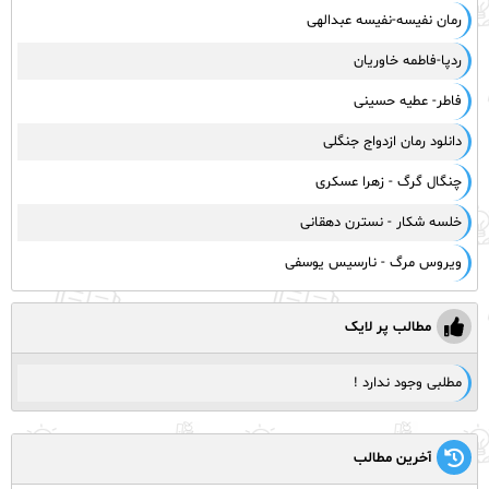
رمان نفیسه-نفیسه عبدالهی
ردپا-فاطمه خاوریان
فاطر- عطیه حسینی
دانلود رمان ازدواج جنگلی
چنگال گرگ - زهرا عسکری
خلسه شکار - نسترن دهقانی
ویروس مرگ - نارسیس یوسفی
مطالب پر لایک
مطلبی وجود ندارد !
آخرین مطالب