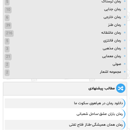
رمان ترسناک
5
رمان جنایی
10
رمان خارجی
6
رمان طنز
39
رمان عاشقانه
216
رمان فانتزی
5
رمان مذهبی
3
رمان معمایی
21
صوتی
2
مجموعه اشعار
2
مطالب پیشنهادی
دانلود رمان در هیاهوی سکوت ما
رمان باران عشق-ساحل شعبانی
رمان همان همیشگی-طناز فلاح تفتی