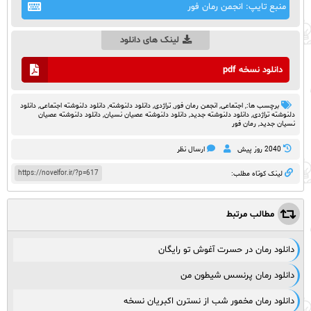
منبع تایپ: انجمن رمان فور
لینک های دانلود
دانلود نسخه pdf
برچسب ها:,
اجتماعی
,
انجمن رمان فور
,
تراژدی
,
دانلود دلنوشته
,
دانلود دلنوشته اجتماعی
,
دانلود
دلنوشته تراژدی‌
,
دانلود دلنوشته جدید
,
دانلود دلنوشته عصیان نسیان
,
دانلود دلنوشته عصیان
نسیان جدید
,
رمان فور
2040 روز پيش
ارسال نظر
https://novelfor.ir/?p=617
لینک کوتاه مطلب:
مطالب مرتبط
دانلود رمان در حسرت آغوش تو رایگان
دانلود رمان پرنسس شیطون من
دانلود رمان مخمور شب از نسترن اکبریان نسخه