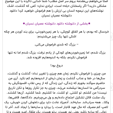
اصلا می‌خواهم بی‌مقدمه بروم سر اصل مطلب! شما خدایی ناکرده با این موضوع
مشکلی دارید؟ اگر پاسختان «بله» است، ایرادی ندارد؛ کمی که گذشت، اشک
نوشته‌های این نیمچه انسان بی ارزش را هم فراموش خواهید کرد! دانلود
دلنوشته عصیان نسیان
★بخشی از دلنوشته دانلود دلنوشته عصیان نسیان★
خردسال که بودم، با هر اتفاق کوچکی، با هر زمین‌خوردنی، برای بند آوردن هر چکه
اشکی تنها یک چیز می‌شنیدم:
– بزرگ که شدی فراموش می‌کنی.
بزرگ‌ شدم، اما زمین‌خوردن‌های کودکی از یادم نرفت، بزرگ شدم اما نه تنها
فراموش نکردم، بلکه به اندوه‌هایم افزوده شد.
دروغ بود!
من چیزی را فراموش نکردم، زمان هم چیزی را تغییر نداد؛ گذشت و گذشت،
سال‌ها در خفا و عذاب گذشت و زمان ذره‌ای از اندوه‌هایم کم نکرد. آری من
حاضرم سوگند بخورم که زندگی، این زندگی که از پسِ نقابِ افسونگرش به
سردرگمی ما انسان‌ها نیشخند می‌زند، چیزی به جز تکرار روزها و تکرّر تاریخ
نیست! من کشتم. تو کشتی. او کشت. ما کشتیم. شما کشتید. آن‌ها کشتند.
یک مشت قاتل تشکیل اجتماع داده‌ایم و ول می‌چرخیم. دادگاه‌ها، قاضی‌ها،
وکلا… همه سراب‌اند. سایه‌اند. آدمیزاد عادت دارد برای دلخوش کردن خویش، یک
لامپ کم مصرف که مال عهد قاجار است، را بردارد و سایه‌ها را ایجاد کند. آخر تا
زمانی که سایه باشد یعنی نور هست، پرتو هست، یک مثقال امید هست و تا