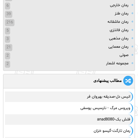
رمان خارجی
6
رمان طنز
39
رمان عاشقانه
216
رمان فانتزی
5
رمان مذهبی
3
رمان معمایی
21
صوتی
2
مجموعه اشعار
2
مطالب پیشنهادی
انیس دل-صدیقه بهروان فر
ویروس مرگ - نارسیس یوسفی
فلش بک-anad8080
رمان تارگت-گیسو خزان