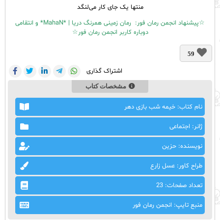
منتها یک جای کار می‌لنگد
☆پیشنهاد انجمن رمان فور:
رمان زمینی همرنگ دریا | *MahaN* و انتقامی
دوباره کاربر انجمن رمان فور
☆
59
اشتراک گذاری
مشخصات کتاب
نام کتاب: خیمه شب بازی دهر
ژانر: اجتماعی
نویسنده: حزین
طراح کاور: عسل زارع
تعداد صفحات: 23
منبع تایپ: انجمن رمان فور