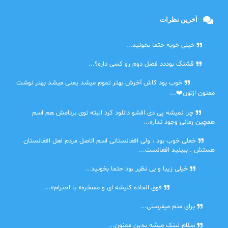
آخرین نظرات
امیر
خیلی خوبه حتما بخونید...
حلی
قشنگ بوددد فصل دوم رو کسی داره؟...
farbood
خوب بود کاش آخرش بهتر تموم میشد یعنی میشد بهتر نوشت
ممنون ازتون❤️...
ضحا
چرا نمیشه پی دی افشو دانلود کرد البته توی برنامش هم اسم
همچین رمانی وجود نداره...
Lilt
خعلی خوب بود ، ولی افغانستانی اسم الاصل مردم اهل افغانستان
هستش . ببینید افغانست...
مهتاب
خیلی زیبا و بی نظیر بود حتما بخونید...
اشنایی در غربت
فوق العاده کلیشه ای و مسخره« با احترام»...
دنیا
برای منم میفرستی...
دنیا
سلام لینک میشه بدین ممنون...