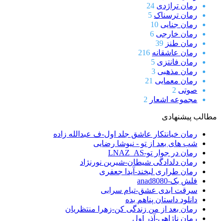
رمان تراژدی
24
رمان ترسناک
5
رمان جنایی
10
رمان خارجی
6
رمان طنز
39
رمان عاشقانه
216
رمان فانتزی
5
رمان مذهبی
3
رمان معمایی
21
صوتی
2
مجموعه اشعار
2
مطالب پیشنهادی
رمان خیانتکار عاشق جلد اول-ف عبدالله زاده
شب های بعد از تو - نیوشا رضایی
رمان در جوار تو-LNAZ_AS
رمان دلدادگی شیطان-شیرین نورنژاد
رمان طراری لبخند-آیدا جعفری
فلش بک-anad8080
سرقت ابدی عشق-تیام سرابی
دانلود داستان پناهم بده
رمان بعد از من زندگی کن-زهرا منتظریان
رمان ناژاهی-آذر اول