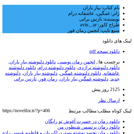
نام کتاب: ببار باران
ژانر: غمگین، عاشقانه درام
نویسنده: نازنین براتی
طراح کاور: avin._.ar
منبع تایپ: انجمن رمان فور
لینک های دانلود
دانلود نسخه pdf
برچسب ها:,
انجمن رمان نویسی
,
دانلود دلنوشته ببار باران
,
دانلود دلنوشته تراژدی‌
,
دانلود دلنوشته درام
,
دانلود دلنوشته
عاشقانه
,
دانلود دلنوشته غمگین
,
دلنوشته ببار باران
,
دلنوشته
جدید
,
دلنوشته غمگین ببار باران
,
رمان فور
,
نازنین براتی
2125 روز پيش
ارسال نظر
https://novelfor.ir/?p=406
لینک کوتاه مطلب:
مطالب مرتبط
دانلود رمان در حسرت آغوش تو رایگان
دانلود رمان پرنسس شیطون من
دانلود رمان تجسد نوشته نسترن اکبریان و فاطمه عیسی زاده