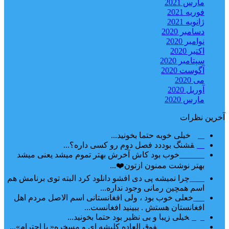
مارس 2021
فوریه 2021
ژانویه 2021
دسامبر 2020
نوامبر 2020
اکتبر 2020
سپتامبر 2020
آگوست 2020
می 2020
آوریل 2020
مارس 2020
آخرین نظرات
امیر
خیلی خوبه حتما بخونید...
حلی
قشنگ بوددد فصل دوم رو کسی داره؟...
farbood
خوب بود کاش آخرش بهتر تموم میشد یعنی میشد
بهتر نوشت ممنون ازتون❤️...
ضحا
چرا نمیشه پی دی افشو دانلود کرد البته توی برنامش هم
اسم همچین رمانی وجود نداره...
Lilt
خعلی خوب بود ، ولی افغانستانی اسم الاصل مردم اهل
افغانستان هستش . ببینید افغانست...
مهتاب
خیلی زیبا و بی نظیر بود حتما بخونید...
اشنایی در غربت
فوق العاده کلیشه ای و مسخره« با احترام»...