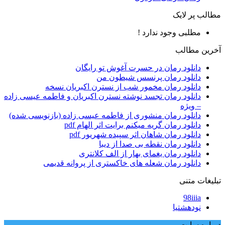
مطالب پر لایک
مطلبی وجود ندارد !
آخرین مطالب
دانلود رمان در حسرت آغوش تو رایگان
دانلود رمان پرنسس شیطون من
دانلود رمان مخمور شب از نسترن اکبریان نسخه
دانلود رمان تجسد نوشته نسترن اکبریان و فاطمه عیسی زاده
– ویژه
دانلود رمان منشوری از فاطمه عیسی زاده (بازنویسی شده)
دانلود رمان گریه میکنم برایت اثر الهام pdf
دانلود رمان شاهان اثر سپیده شهریور pdf
دانلود رمان نقطه بی صدا از دیبا
دانلود رمان یغمای بهار از الف کلانتری
دانلود رمان شعله های خاکستری از پروانه قدیمی
تبلیغات متنی
98iiia
نودهشتیا
درباره سایت