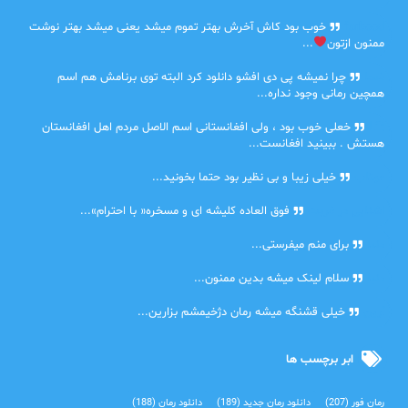
farbood
خوب بود کاش آخرش بهتر تموم میشد یعنی میشد بهتر نوشت
ممنون ازتون
...
ضحا
چرا نمیشه پی دی افشو دانلود کرد البته توی برنامش هم اسم
همچین رمانی وجود نداره...
Lilt
خعلی خوب بود ، ولی افغانستانی اسم الاصل مردم اهل افغانستان
هستش . ببینید افغانست...
مهتاب
خیلی زیبا و بی نظیر بود حتما بخونید...
اشنایی در غربت
فوق العاده کلیشه ای و مسخره« با احترام»...
دنیا
برای منم میفرستی...
دنیا
سلام لینک میشه بدین ممنون...
آرین
خیلی قشنگه میشه رمان دژخیمشم بزارین...
ابر برچسب ها
رمان فور
(207)
دانلود رمان جدید
(189)
دانلود رمان
(188)