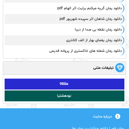
دانلود رمان گریه میکنم برایت اثر الهام pdf
دانلود رمان شاهان اثر سپیده شهریور pdf
دانلود رمان نقطه بی صدا از دیبا
دانلود رمان یغمای بهار از الف کلانتری
دانلود رمان شعله های خاکستری از پروانه قدیمی
تبلیغات متنی
98iiia
نودهشتیا
درباره سایت
رمان فور | دانلود جذابترین رمان ها