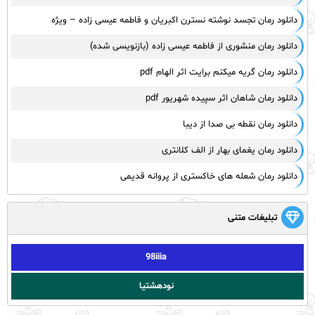
دانلود رمان تجسد نوشته نسترن اکبریان و فاطمه عیسی زاده – ویژه
دانلود رمان منشوری از فاطمه عیسی زاده (بازنویسی شده)
دانلود رمان گریه میکنم برایت اثر الهام pdf
دانلود رمان شاهان اثر سپیده شهریور pdf
دانلود رمان نقطه بی صدا از دیبا
دانلود رمان یغمای بهار از الف کلانتری
دانلود رمان شعله های خاکستری از پروانه قدیمی
تبلیغات متنی
98iiia
نودهشتیا