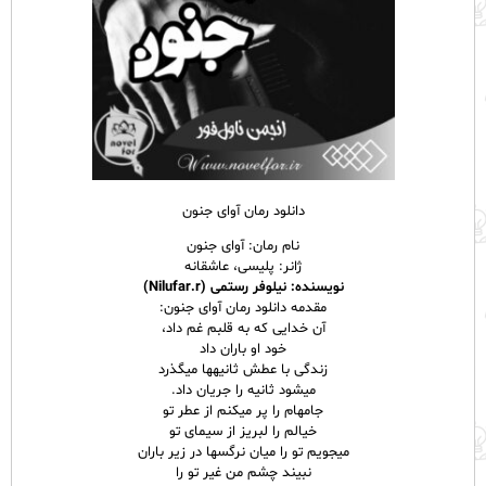
دانلود رمان آوای جنون
نام رمان: آوای جنون
ژانر: پلیسی، عاشقانه
نویسنده: نیلوفر رستمی (Nilufar.r)
مقدمه دانلود رمان آوای جنون:
آن خدایی که به قلبم غم داد،
خود او باران داد
زندگی با عطش ثانیه­ها می‏گذرد
می‏شود ثانیه را جریان داد.
جامه‏ام را پر می­کنم از عطر تو
خیالم را لبریز از سیمای تو
می­جویم تو را میان نرگس‏ها در زیر باران
نبیند چشم من غیر تو را