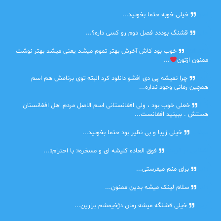
امیر
خیلی خوبه حتما بخونید...
حلی
قشنگ بوددد فصل دوم رو کسی داره؟...
farbood
خوب بود کاش آخرش بهتر تموم میشد یعنی میشد بهتر نوشت
ممنون ازتون
...
ضحا
چرا نمیشه پی دی افشو دانلود کرد البته توی برنامش هم اسم
همچین رمانی وجود نداره...
Lilt
خعلی خوب بود ، ولی افغانستانی اسم الاصل مردم اهل افغانستان
هستش . ببینید افغانست...
مهتاب
خیلی زیبا و بی نظیر بود حتما بخونید...
اشنایی در غربت
فوق العاده کلیشه ای و مسخره« با احترام»...
دنیا
برای منم میفرستی...
دنیا
سلام لینک میشه بدین ممنون...
آرین
خیلی قشنگه میشه رمان دژخیمشم بزارین...