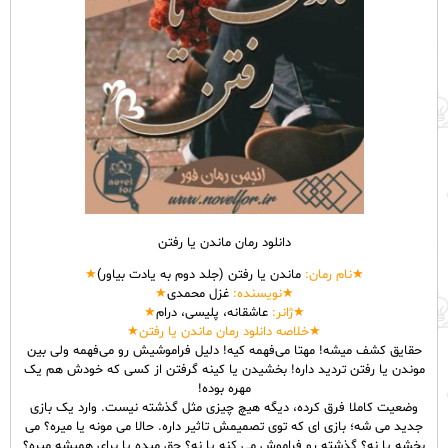
دانلود رمان ماندن یا رفتن
★نام
رمان
:
ماندن یا رفتن (جلد دوم به یادت بیاور)
★
★نویسنده:
غزل محمدی
★
★ژانر:
عاشقانه، پلیسی، درام
★
★خلاصه دانلود رمان ماندن یا رفتن★
حقایق کشف میشه! مهتا می‌فهمه کیه! دلیل فراموشیش رو می‌فهمه ولی بین
موندن یا رفتن تردید داره! بخشیدن یا کینه گرفتن از کسی که خودش هم یک
مهره بوده!
وضعیت کاملا فرق کرده، دیگه هیچ چیزی مثل گذشته نیست. وارد یک بازی
جدید می شه؛ بازی ای که توی تصمیمش تاثیر داره. حالا می مونه یا میره؟ می
بخشه یا نه؟ گذشته رو فراموش می کنه یا نه؟ حق میده یا برای همیشه میره؟