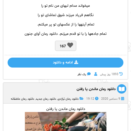
می­خواند مدام لب‏های من نام تو را
نگاهم فریاد می­زند شوق تماشای تو را
تمام آینه‏ها را از عکس­های تو پر می­کنم.
تمام جاده‏ها را با تو قدم می­زنم. دانلود رمان آوای جنون
167
ادامه و دانلود
1893 روز پيش
یک نظر
دانلود رمان ماندن یا رفتن
9 دسامبر 2020
19:12
دانلود رمان تراژدی
,
دانلود رمان جدید
,
دانلود رمان عاشقانه
دانلود رمان ماندن یا رفتن