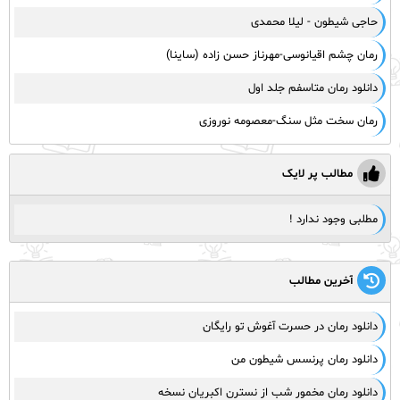
حاجی شیطون - لیلا محمدی
رمان چشم اقیانوسی-مهرناز حسن زاده (ساینا)
دانلود رمان متاسفم جلد اول
رمان سخت مثل سنگ-معصومه نوروزی
مطالب پر لایک
مطلبی وجود ندارد !
آخرین مطالب
دانلود رمان در حسرت آغوش تو رایگان
دانلود رمان پرنسس شیطون من
دانلود رمان مخمور شب از نسترن اکبریان نسخه