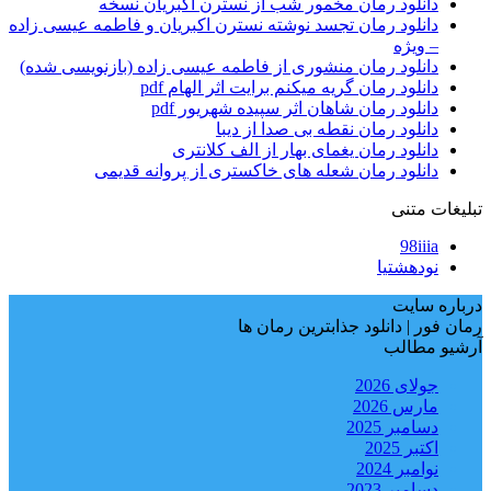
دانلود رمان مخمور شب از نسترن اکبریان نسخه
دانلود رمان تجسد نوشته نسترن اکبریان و فاطمه عیسی زاده
– ویژه
دانلود رمان منشوری از فاطمه عیسی زاده (بازنویسی شده)
دانلود رمان گریه میکنم برایت اثر الهام pdf
دانلود رمان شاهان اثر سپیده شهریور pdf
دانلود رمان نقطه بی صدا از دیبا
دانلود رمان یغمای بهار از الف کلانتری
دانلود رمان شعله های خاکستری از پروانه قدیمی
تبلیغات متنی
98iiia
نودهشتیا
درباره سایت
رمان فور | دانلود جذابترین رمان ها
آرشیو مطالب
جولای 2026
مارس 2026
دسامبر 2025
اکتبر 2025
نوامبر 2024
دسامبر 2023