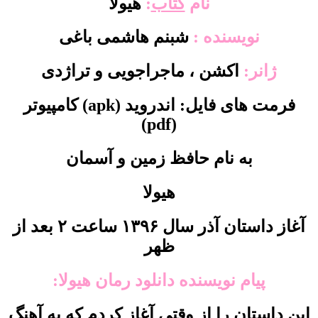
نام
کتاب
:‌
هیولا
نویسنده :
شبنم هاشمی باغی
ژانر:
اکشن ، ماجراجویی و تراژدی
فرمت های فایل: اندروید (apk) کامپیوتر
(pdf)
به نام حافظ زمین و آسمان
هیولا
آغاز داستان آذر سال ۱۳۹۶ ساعت ۲ بعد از
ظهر
پیام نویسنده دانلود رمان هیولا:
این داستان را از وقتی آغاز کردم که به آهنگ