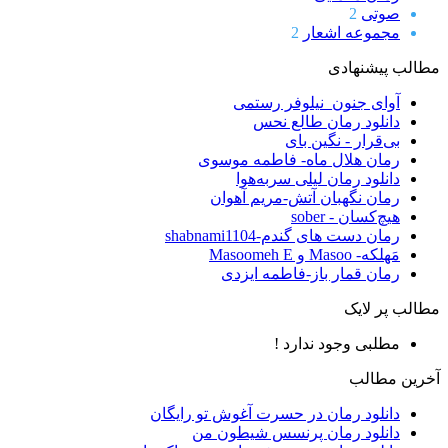
صوتی
2
مجموعه اشعار
2
مطالب پیشنهادی
آوای جنون_نیلوفر رستمی
دانلود رمان طالع نحس
بی‌قرار - نگین بای
رمان هلال ماه- فاطمه موسوی
دانلود رمان لیلی سربه‌هوا
رمان نگهبان آتش-مریم آهوان
هیچ‌کسان - sober
رمان دست های گندم-shabnami1104
مَهلکه- Masoo و Masoomeh E
رمان قمار باز-فاطمه ایزدی
مطالب پر لایک
مطلبی وجود ندارد !
آخرین مطالب
دانلود رمان در حسرت آغوش تو رایگان
دانلود رمان پرنسس شیطون من