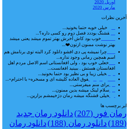
آوریل 2020
مارس 2020
آخرین نظرات
امیر
خیلی خوبه حتما بخونید...
حلی
قشنگ بوددد فصل دوم رو کسی داره؟...
farbood
خوب بود کاش آخرش بهتر تموم میشد یعنی میشد
بهتر نوشت ممنون ازتون❤️...
ضحا
چرا نمیشه پی دی افشو دانلود کرد البته توی برنامش هم
اسم همچین رمانی وجود نداره...
Lilt
خعلی خوب بود ، ولی افغانستانی اسم الاصل مردم اهل
افغانستان هستش . ببینید افغانست...
مهتاب
خیلی زیبا و بی نظیر بود حتما بخونید...
اشنایی در غربت
فوق العاده کلیشه ای و مسخره« با احترام»...
دنیا
برای منم میفرستی...
دنیا
سلام لینک میشه بدین ممنون...
آرین
خیلی قشنگه میشه رمان دژخیمشم بزارین...
ابر برچسب ها
رمان فور
(207)
دانلود رمان جدید
(189)
دانلود رمان
(188)
دانلود رمان