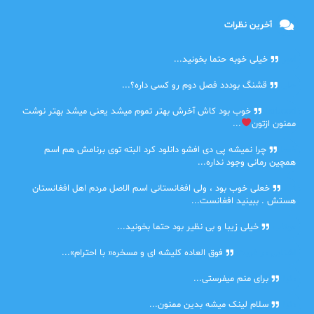
آخرین نظرات
امیر
خیلی خوبه حتما بخونید...
حلی
قشنگ بوددد فصل دوم رو کسی داره؟...
farbood
خوب بود کاش آخرش بهتر تموم میشد یعنی میشد بهتر نوشت
ممنون ازتون
...
ضحا
چرا نمیشه پی دی افشو دانلود کرد البته توی برنامش هم اسم
همچین رمانی وجود نداره...
Lilt
خعلی خوب بود ، ولی افغانستانی اسم الاصل مردم اهل افغانستان
هستش . ببینید افغانست...
مهتاب
خیلی زیبا و بی نظیر بود حتما بخونید...
اشنایی در غربت
فوق العاده کلیشه ای و مسخره« با احترام»...
دنیا
برای منم میفرستی...
دنیا
سلام لینک میشه بدین ممنون...