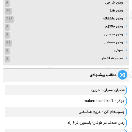
رمان خارجی
6
رمان طنز
39
رمان عاشقانه
216
رمان فانتزی
5
رمان مذهبی
3
رمان معمایی
21
صوتی
2
مجموعه اشعار
2
مطالب پیشنهادی
عصیان نسیان - حزین
جوکر - mabemoisell kaff
وسوسه‌ام کن - مریم عباسقلی
رمان صدف در طوفان-یاسمین فرخ زاد