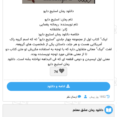
دانلود رمان استیج دایو
نام رمان: استیج دایو
نام نویسنده: ریحانه یغمایی
ژانر: عاشقانه
خلاصه دانلود رمان استیج دایو:
لیک” کتاب اول از مجموعه چهار جلدی “استیج دایو” ئه که اسم گروه راک
آمریکایی هست و هر جلد، داستان یکی از شخصیت های گروهه.
لغت “لیک” معانی متفاوتی داره که با توجه به استفاده مکررش تو متن کتاب دو
تا از معنی هاش مورد توجه نویسنده بوده.
معنی اول لیسیدن و دومی قطعه ای که فی البداهه نواخته بشه‌ است. دانلود
رمان استیج دایو
74
ادامه و دانلود
1852 روز پيش
ارسال نظر
دانلود رمان عشق معلم