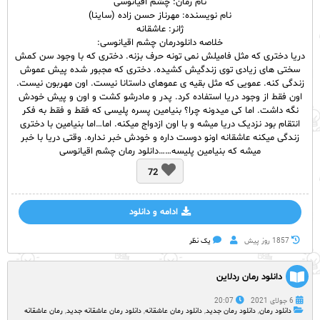
نام رمان: چشم اقیانوسی
نام نویسنده: مهرناز حسن زاده (ساینا)
ژانر: عاشقانه
خلاصه دانلودرمان چشم اقیانوسی:
دریا دختری که مثل فامیلش نمی تونه حرف بزنه. دختری که با وجود سن کمش
سختی های زیادی توی زندگیش کشیده. دختری که مجبور شده پیش عموش
زندگی کنه. عمویی که مثل بقیه ی عموهای داستانا نیست. اون مهربون نیست.
اون فقط از وجود دریا استفاده کرد. پدر و مادرشو کشت و اون و پیش خودش
نگه داشت. اما کی میدونه چرا؟ بنیامین پسره پلیسی که فقط و فقط به فکر
انتقام بود نزدیک دریا میشه و با اون ازدواج میکنه. اما…اما بنیامین با دختری
زندگی میکنه عاشقانه اونو دوست داره و خودش خبر نداره. وقتی دریا با خبر
میشه که بنیامین پلیسه……دانلود رمان چشم اقیانوسی
72
ادامه و دانلود
1857 روز پيش
یک نظر
دانلود رمان ردلاین
6 جولای 2021
20:07
دانلود رمان
,
دانلود رمان جدید
,
دانلود رمان عاشقانه
,
دانلود رمان عاشقانه جدید
,
رمان عاشقانه