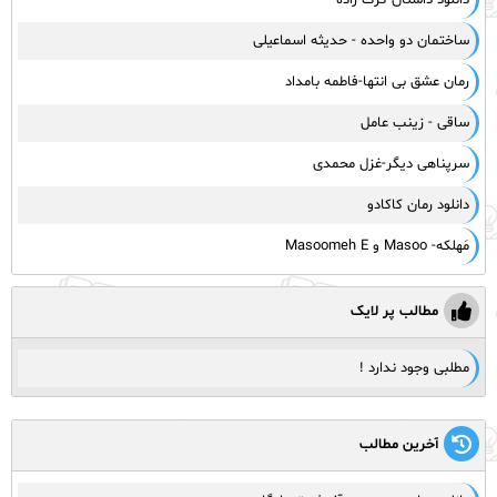
دانلود داستان گرگ زاده
ساختمان دو واحده - حدیثه اسماعیلی
رمان عشق بی انتها-فاطمه بامداد
ساقی - زینب عامل
سرپناهی دیگر-غزل محمدی
دانلود رمان کاکادو
مَهلکه- Masoo و Masoomeh E
مطالب پر لایک
مطلبی وجود ندارد !
آخرین مطالب