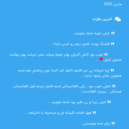
مارس 2020
آخرین نظرات
امیر
خیلی خوبه حتما بخونید...
حلی
قشنگ بوددد فصل دوم رو کسی داره؟...
farbood
خوب بود کاش آخرش بهتر تموم میشد یعنی میشد بهتر نوشت
ممنون ازتون
...
ضحا
چرا نمیشه پی دی افشو دانلود کرد البته توی برنامش هم اسم
همچین رمانی وجود نداره...
Lilt
خعلی خوب بود ، ولی افغانستانی اسم الاصل مردم اهل افغانستان
هستش . ببینید افغانست...
مهتاب
خیلی زیبا و بی نظیر بود حتما بخونید...
اشنایی در غربت
فوق العاده کلیشه ای و مسخره« با احترام»...
دنیا
برای منم میفرستی...