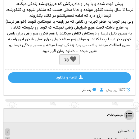
پیش فوت شده و با پدر و مادربزگش که عزیزجونشه زندگی میکنه.
ترسا 2 سال پشت کنکور مونده و حالا مدتی هست که منتظر نتیجه ی کنکورشه.
ترسا آرزو داره که ادامه تحصیلتشو در کاناد بگذرونه.
ولی پدر ترسا به خاطر تجربه ی تلخی که در رابطه با فرستادن آتوسا (خواهر ترسا)
به خارج داشته تحت هیچ شرایطی راضی نمیشه که ترسا رو بفرسته کانادا،
به همین دلیل ترسا و دوستاش تلاش میکنند با هم فکری هم راهی برای راضی
کردن پدر ترسا پیدا کنند. و موفق هم میشند ولی برای عملی شدن این راه یه
سری اتفاقات میفته و شخصی وارد زندگی ترسا میشه و مسیر زندگی ترسا رو
تغییر میده … دانلود رمان قرار نبود
78
ادامه و دانلود
1877 روز پيش
یک نظر
موضوعات
داستان
7