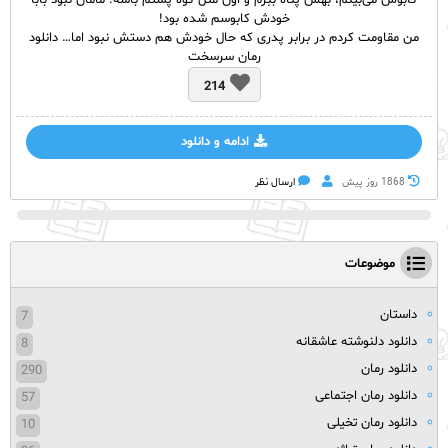
کابوس می‌بینم، بهش پناه ببرم و اون مثل کوه پشتم باشه. مامان نبود بابا
خودش کابوسم شده بود!
من مقاومت کردم در برابر پدری که حال خودش هم دستش نبود اما… دانلود
رمان سرسخت
214
ادامه و دانلود
1868 روز پيش
ارسال نظر
موضوعات
داستان
7
دانلود دلنوشته عاشقانه
8
دانلود رمان
290
دانلود رمان اجتماعی
57
دانلود رمان تخیلی
10