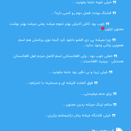
امیر
خیلی خوبه حتما بخونید...
حلی
قشنگ بوددد فصل دوم رو کسی داره؟...
farbood
خوب بود کاش آخرش بهتر تموم میشد یعنی میشد بهتر نوشت
ممنون ازتون
...
ضحا
چرا نمیشه پی دی افشو دانلود کرد البته توی برنامش هم اسم
همچین رمانی وجود نداره...
Lilt
خعلی خوب بود ، ولی افغانستانی اسم الاصل مردم اهل افغانستان
هستش . ببینید افغانست...
مهتاب
خیلی زیبا و بی نظیر بود حتما بخونید...
اشنایی در غربت
فوق العاده کلیشه ای و مسخره« با احترام»...
دنیا
برای منم میفرستی...
دنیا
سلام لینک میشه بدین ممنون...
آرین
خیلی قشنگه میشه رمان دژخیمشم بزارین...
ابر برچسب ها