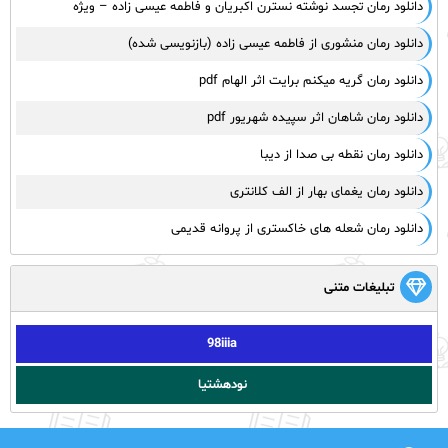
دانلود رمان تجسد نوشته نسترن اکبریان و فاطمه عیسی زاده – ویژه
دانلود رمان منشوری از فاطمه عیسی زاده (بازنویسی شده)
دانلود رمان گریه میکنم برایت اثر الهام pdf
دانلود رمان شاهان اثر سپیده شهریور pdf
دانلود رمان نقطه بی صدا از دیبا
دانلود رمان یغمای بهار از الف کلانتری
دانلود رمان شعله های خاکستری از پروانه قدیمی
تبلیغات متنی
98iiia
نودهشتیا