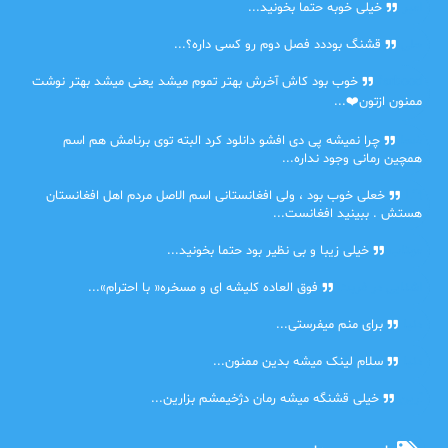
امیر
خیلی خوبه حتما بخونید...
حلی
قشنگ بوددد فصل دوم رو کسی داره؟...
farbood
خوب بود کاش آخرش بهتر تموم میشد یعنی میشد بهتر نوشت
ممنون ازتون❤️...
ضحا
چرا نمیشه پی دی افشو دانلود کرد البته توی برنامش هم اسم
همچین رمانی وجود نداره...
Lilt
خعلی خوب بود ، ولی افغانستانی اسم الاصل مردم اهل افغانستان
هستش . ببینید افغانست...
مهتاب
خیلی زیبا و بی نظیر بود حتما بخونید...
اشنایی در غربت
فوق العاده کلیشه ای و مسخره« با احترام»...
دنیا
برای منم میفرستی...
دنیا
سلام لینک میشه بدین ممنون...
آرین
خیلی قشنگه میشه رمان دژخیمشم بزارین...