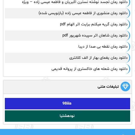
دانلود رمان تجسد نوشته نسترن اکبریان و فاطمه عیسی زاده – ویژه
دانلود رمان منشوری از فاطمه عیسی زاده (بازنویسی شده)
دانلود رمان گریه میکنم برایت اثر الهام pdf
دانلود رمان شاهان اثر سپیده شهریور pdf
دانلود رمان نقطه بی صدا از دیبا
دانلود رمان یغمای بهار از الف کلانتری
دانلود رمان شعله های خاکستری از پروانه قدیمی
تبلیغات متنی
98iiia
نودهشتیا