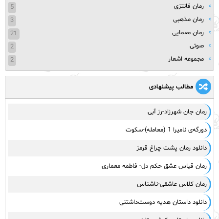
رمان فانتزی
5
رمان مذهبی
3
رمان معمایی
21
صوتی
2
مجموعه اشعار
2
مطالب پیشنهادی
رمان جان شهرزاد-رز آبی
دورگه‌ی نامیرا 1 (معامله)-سکوت
دانلود رمان پشت چراغ قرمز
رمان قیاس عشق حکم دل- فاطمه معماری
رمان کلاس عاشقی-ناشناس
دانلود داستان هدیه دوست‌داشتنی