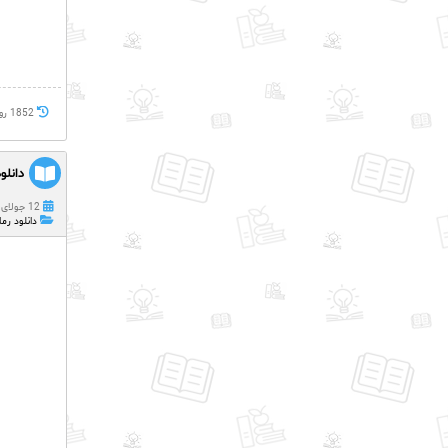
1852 روز پيش
دانل
12 جولای 2021
دانلود رما