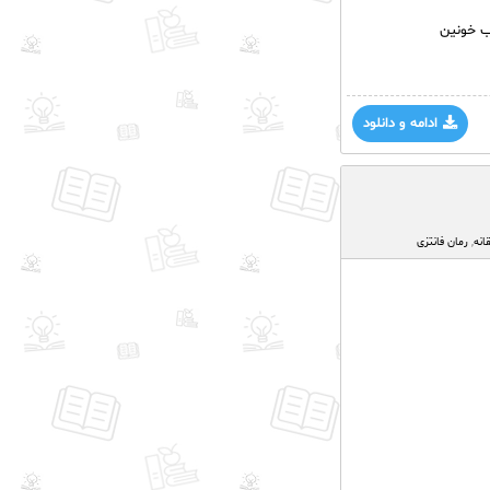
اب خونین
ادامه و دانلود
انه
,
رمان فانتزی