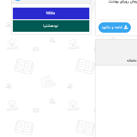
رمان رویای بودنت
98iiia
نودهشتیا
ادامه و دانلود
عاشقانه