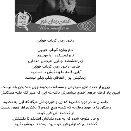
دانلود رمان گرداب خونین
نام رمان: گرداب خونین
نام نویسنده: آوا موسوی
ژانر:عاشقانه_جنایی_هیجانی_معمایی
خلاصه دانلود رمان گرداب خونین:
آیلین قصه ما زندگیش خاکستریه.
زندگیش پر از اتفاقای رنگی رنگی نیست.
چیزی از خنده های سرخوش و مستانه نمیدونه،چون خندیدن بلد نیست.
آیلین یاد گرفته مرهم زخمای بیشمارش باشه،نه این که صبر کنه بقیه مسکنش
داستان ما در مورد دختریه که ژن و هورموناش میگه که اون یه دختره.
داستان ما در مورد دختریه که شبیه هیچ کدوم از دخترای اطرافمون نیست.
از گذشته اش فرار کرده.
و حالا متوجه شده که یه عده دنبالش افتادند تا بکشنش.
گذشته ای که ازش فرار کرده بود،اومده تا جونشو بگیره.