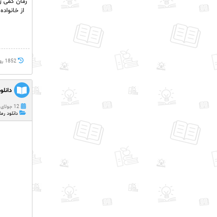
رمان کمی ژانر عاشقان
از خانواد
1852 روز پيش
دانلو
12 جولای 2021
دانلود رما