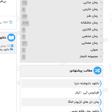
بی‌قر
رمان جنایی
10
رمان خارجی
6
رمان طنز
39
رمان عاشقانه
216
1851 روز پيش
رمان فانتزی
5
رمان مذهبی
3
دانلو
رمان معمایی
21
12 جولای 2021
صوتی
2
دانلود رما
مجموعه اشعار
2
مطالب پیشنهادی
دانلود دلنوشته دنیا
اقیانوس آبی - آیلار
رمان دل های لژیونر-امگا
دانلود رمان طالع نحس