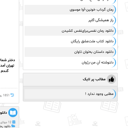
رمان گرداب خونین-آوا موسوی
راز همیشگی-گلپر
دانلود رمان نفسی‌برای‌نفس کشیدن
دانلود کتاب ملت‌عشق رایگان
دانلود داستان به‌توان تاوان
دختر شمالی
دلنوشته آنِ من-رژوان
تهران آمد
گندم م
مطالب پر لایک
مطلبی وجود ندارد !
1851 روز پيش
دانلو
12 جولای 2021
دانلود رما