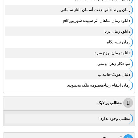
رمان پیوند خاص هفت آسمان-الناز سامانی
دانلود رمان شاهان اثر سپیده شهریور pdf
دانلود رمان دریا
رمان تب- پگاه
دانلود رمان برزخ سرد
سیاهکار-زهرا بهمنی
دلبان هوتک-هانیه.پ
رمان انتقام زیبا-معصومه ملک محمودی
مطالب پر لایک
مطلبی وجود ندارد !