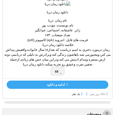
دانلود رمان دریا
نام
رمان
: دریا
نام نویسنده: مودب پور
ژانر: عاشقانه، اجتماعی، غم‌انگیز
تعداد صفحات: ۱۷۳
فرمت های فایل: اندروید (apk) کامپیوتر (pdf)
خلاصه دانلود رمان دریا:
رمان درمورد دختری به اسم دریاست که بعداز۱۸سال خانواده واقعیش پیداش
می کنن ومجبورمی شه باهاشون زندگی کنه وبرادرش به دلیلی که دریانمی دونه
ازش متنفره ومدام اذیتش می کنه ودراین میان حس های زیادی ازجمله
تحقیر،نفرت وعشق رو تجربه میکنه دانلود رمان دریا
68
ادامه و دانلود
2305 روز پيش
یک نظر
موضوعات