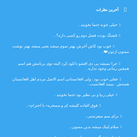
آخرین نظرات
امیر
خیلی خوبه حتما بخونید...
حلی
قشنگ بوددد فصل دوم رو کسی داره؟...
farbood
خوب بود کاش آخرش بهتر تموم میشد یعنی میشد بهتر نوشت
ممنون ازتون❤️...
ضحا
چرا نمیشه پی دی افشو دانلود کرد البته توی برنامش هم اسم
همچین رمانی وجود نداره...
Lilt
خعلی خوب بود ، ولی افغانستانی اسم الاصل مردم اهل افغانستان
هستش . ببینید افغانست...
مهتاب
خیلی زیبا و بی نظیر بود حتما بخونید...
اشنایی در غربت
فوق العاده کلیشه ای و مسخره« با احترام»...
دنیا
برای منم میفرستی...
دنیا
سلام لینک میشه بدین ممنون...