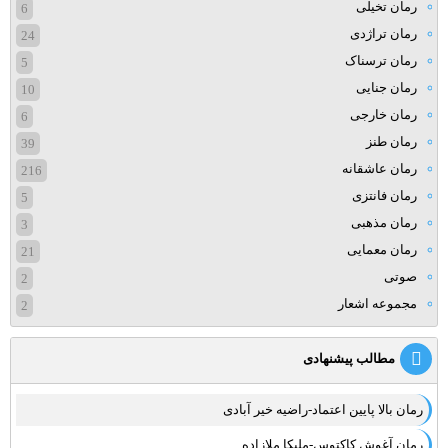
رمان تخیلی
6
رمان تراژدی
24
رمان ترسناک
5
رمان جنایی
10
رمان خارجی
6
رمان طنز
39
رمان عاشقانه
216
رمان فانتزی
5
رمان مذهبی
3
رمان معمایی
21
صوتی
2
مجموعه اشعار
2
مطالب پیشنهادی
رمان بالا پایین اعتماد-راضیه خیر آبادی
رمان آغوش کاکتوس-ملیکا ملازاده