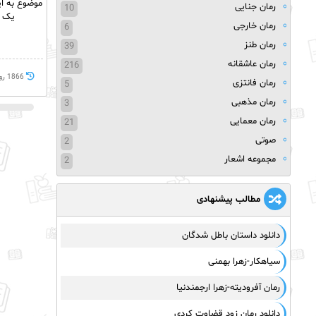
موضوع به ای
رمان جنایی
10
یک‌ 
رمان خارجی
6
رمان طنز
39
رمان عاشقانه
216
1866 روز پيش
رمان فانتزی
5
رمان مذهبی
3
رمان معمایی
21
صوتی
2
مجموعه اشعار
2
مطالب پیشنهادی
دانلود داستان باطل شدگان
سیاهکار-زهرا بهمنی
رمان آفرودیته-زهرا ارجمندنیا
دانلود رمان زود قضاوت کردی