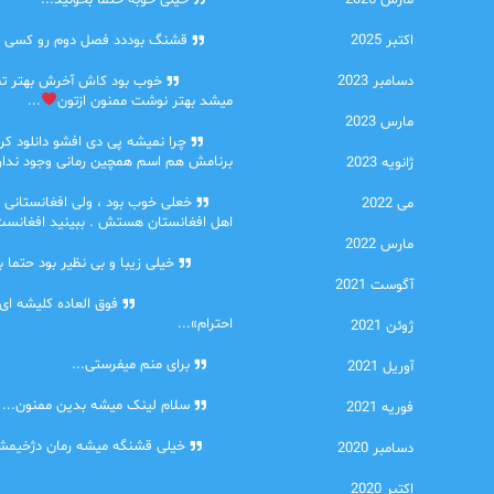
مارس 2026
امیر
خیلی خوبه حتما بخونید...
اکتبر 2025
حلی
قشنگ بوددد فصل دوم رو کسی دا
دسامبر 2023
farbood
خوب بود کاش آخرش بهتر ت
میشد بهتر نوشت ممنون ازتون
...
مارس 2023
ضحا
چرا نمیشه پی دی افشو دانلود کرد
برنامش هم اسم همچین رمانی وجود نداره
ژانویه 2023
Lilt
خعلی خوب بود ، ولی افغانستانی 
می 2022
اهل افغانستان هستش . ببینید افغانست
مارس 2022
مهتاب
خیلی زیبا و بی نظیر بود حتما ب
آگوست 2021
اشنایی در غربت
فوق العاده کلیشه ای
احترام»...
ژوئن 2021
دنیا
برای منم میفرستی...
آوریل 2021
دنیا
سلام لینک میشه بدین ممنون...
فوریه 2021
آرین
خیلی قشنگه میشه رمان دژخیمشم
دسامبر 2020
اکتبر 2020