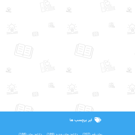
ابر برچسب ها
رمان فور
(207)
دانلود رمان جدید
(189)
دانلود رمان
(188)