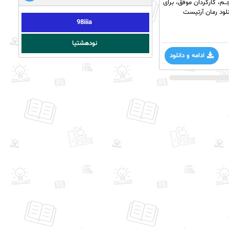
ـم، کارگردان موفق، برای
لود رمان آرتیست
98iiia
نودهشتیا
ادامه و دانلود