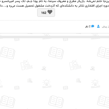
ن‌جا ختم نمی‌شه. بازیگر مطرح و معروف سینما، به نام یونا جــم، تک پسر امیرخسرو جـ
دوره اجرای افتخاری تئاتر به دانشکده‌‌ای که آذردخت مشغول تحصیل هست می‌ره و…..دان
162
2 نظر