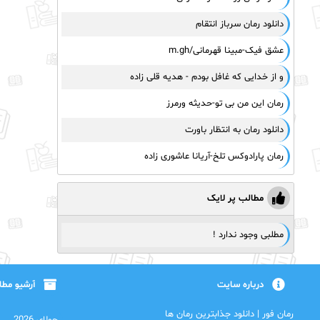
دانلود رمان سرباز انتقام
عشق فیک-مبینا قهرمانی/m.gh
و از خدایی که غافل بودم - هدیه قلی زاده
رمان این من بی تو-حدیثه ورمرز
دانلود رمان به انتظار باورت
رمان پارادوکس تلخ-آریانا عاشوری زاده
مطالب پر لایک
مطلبی وجود ندارد !
درباره سایت
آرشیو مط
رمان فور | دانلود جذابترین رمان ها