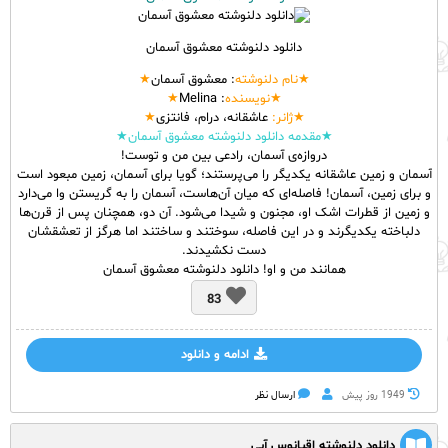
دانلود دلنوشته معشوق آسمان
★نام
دلنوشته
: معشوق آسمان
★
★نویسنده
: Melina
★
★ژانر:
عاشقانه، درام، فانتزی
★
★مقدمه دانلود دلنوشته معشوق آسمان★
دروازه‌ی آسمان، رادعی بین من و توست!
آسمان و زمین عاشقانه یکدیگر را می‌پرستند؛ گویا برای آسمان، زمین مبعود است
و برای زمین، آسمان! فاصله‌ای که میان آن‌هاست، آسمان را به گریستن وا می‌دارد
و زمین از قطرات اشک او، مجنون و شیدا می‌شود. آن دو، همچنان پس از قرن‌ها
دلباخته یکدیگرند و در این فاصله، سوختند و ساختند اما هرگز از تعشقشان
دست نکشیدند.
همانند من و او! دانلود دلنوشته معشوق آسمان
83
ادامه و دانلود
1949 روز پيش
ارسال نظر
دانلود دلنوشته اقیانوس آبی