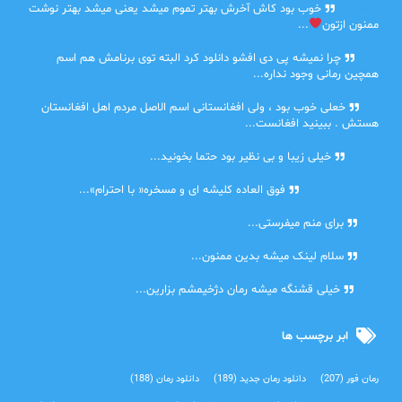
farbood
خوب بود کاش آخرش بهتر تموم میشد یعنی میشد بهتر نوشت
ممنون ازتون
...
ضحا
چرا نمیشه پی دی افشو دانلود کرد البته توی برنامش هم اسم
همچین رمانی وجود نداره...
Lilt
خعلی خوب بود ، ولی افغانستانی اسم الاصل مردم اهل افغانستان
هستش . ببینید افغانست...
مهتاب
خیلی زیبا و بی نظیر بود حتما بخونید...
اشنایی در غربت
فوق العاده کلیشه ای و مسخره« با احترام»...
دنیا
برای منم میفرستی...
دنیا
سلام لینک میشه بدین ممنون...
آرین
خیلی قشنگه میشه رمان دژخیمشم بزارین...
ابر برچسب ها
رمان فور
(207)
دانلود رمان جدید
(189)
دانلود رمان
(188)