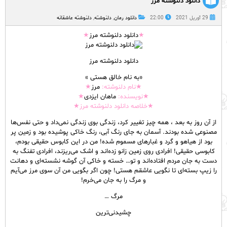
دانلود دلنوشته مرز
29 آوریل 2021
22:00
دانلود رمان
,
دلنوشته
,
دلنوشته عاشقانه
★
دانلود دلنوشته مرز
★
دانلود دلنوشته مرز
«به نام خالق هستی »
★نام
دلنوشته
:
مرز
★
★نویسنده:
ماهان ایزدی
★
★خلاصه دانلود دلنوشته مرز★
از آن روز به بعد ، همه چیز تغییر کرد، زندگی بوی زندگی نمی‌داد و حتی نفس‌ها
مصنوعی شده بودند. آسمان به جای رنگ آبی، رنگ خاکی پوشیده بود و زمین پر
بود از هیاهو و گرد و غبارهای مسموم شده! من در این کابوس حقیقی بودم،
کابوسی حقیقی! افرادی روی زمین زانو زده‌اند و اشک می‌ریزند، افرادی تفنگ به
دست به جان مردم افتاده‌اند و تو… خسته و خاکی آن گوشه نشسته‌ای و دهانت
را زیپ بسته‌ای تا نگویی عاشقم هستی! چون اگر بگویی من آن سوی مرز می‌آیم
و مرگ را به جان می‌خرم!
مرگ …
چشیدنی‌ترین