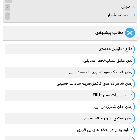
صوتی
2
مجموعه اشعار
2
مطالب پیشنهادی
علاج - نازنین محمدی
نبرد عشق عسلی-نجمه صدیقی
رمان قاصدک سوخته-پریسا نعمت الهی
رمان شاهزاده های کاغذی-مریم سادات حسینی
داستان مرآت سحر-Elli.b
رمان جان شهرزاد-رز آبی
رمان استیج دایو-ریحانه یغمایی
دانلود رمان در لحظه‌ های بی‌ قراری