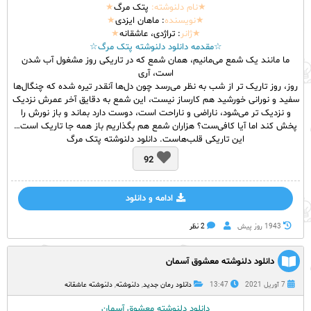
★نام
دلنوشته
:
پتک مرگ
★
★نویسنده
: ماهان ایزدی
★
★ژانر
: تراژدی، عاشقانه
★
☆مقدمه دانلود دلنوشته پتک مرگ☆
ما مانند یک شمع می‌مانیم، همان شمع که در تاریکی روز مشغول آب شدن
است، آری
روز، روز تاریک تر از شب به نظر می‌رسد چون دل‌ها آنقدر تیره شده که چنگال‌ها
سفید و نورانی خورشید هم کارساز نیست، این شمع به دقایق آخر عمرش نزدیک
و نزدیک تر می‌شود، ناراضی و ناراحت است، دوست دارد بماند و باز نورش را
پخش کند اما آیا کافی‌ست؟ هزاران شمع هم بگذاریم باز همه جا تاریک است…
این تاریکی قلب‌هاست. دانلود دلنوشته پتک مرگ
92
ادامه و دانلود
1943 روز پيش
2 نظر
دانلود دلنوشته معشوق آسمان
7 آوریل 2021
13:47
دانلود رمان جدید
,
دلنوشته
,
دلنوشته عاشقانه
دانلود دلنوشته معشوق آسمان