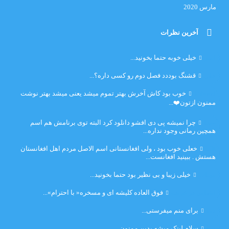
مارس 2020
آخرین نظرات
امیر
خیلی خوبه حتما بخونید...
حلی
قشنگ بوددد فصل دوم رو کسی داره؟...
farbood
خوب بود کاش آخرش بهتر تموم میشد یعنی میشد بهتر نوشت
ممنون ازتون❤️...
ضحا
چرا نمیشه پی دی افشو دانلود کرد البته توی برنامش هم اسم
همچین رمانی وجود نداره...
Lilt
خعلی خوب بود ، ولی افغانستانی اسم الاصل مردم اهل افغانستان
هستش . ببینید افغانست...
مهتاب
خیلی زیبا و بی نظیر بود حتما بخونید...
اشنایی در غربت
فوق العاده کلیشه ای و مسخره« با احترام»...
دنیا
برای منم میفرستی...
دنیا
سلام لینک میشه بدین ممنون...