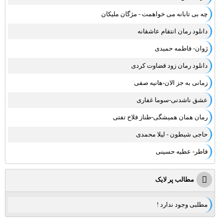
چه بی تابانه می خواهمت - مژگان ملیکان
دانلود رمان انتقام عاشقانه
ژوان- فاطمه حمیدی
دانلود رمان زود قضاوت کردی
زمانی به جز الان-هانیه صفی
عشق ناشدنی-سوما غفاری
رمان همان همیشگی-طناز فلاح تفتی
حاجی شیطون - لیلا محمدی
فاطر- عطیه حسینی
مطالب پر لایک
مطلبی وجود ندارد !