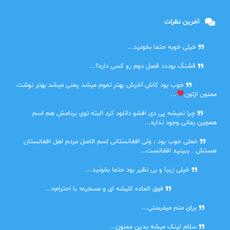
آخرین نظرات
امیر
خیلی خوبه حتما بخونید...
حلی
قشنگ بوددد فصل دوم رو کسی داره؟...
farbood
خوب بود کاش آخرش بهتر تموم میشد یعنی میشد بهتر نوشت
ممنون ازتون
...
ضحا
چرا نمیشه پی دی افشو دانلود کرد البته توی برنامش هم اسم
همچین رمانی وجود نداره...
Lilt
خعلی خوب بود ، ولی افغانستانی اسم الاصل مردم اهل افغانستان
هستش . ببینید افغانست...
مهتاب
خیلی زیبا و بی نظیر بود حتما بخونید...
اشنایی در غربت
فوق العاده کلیشه ای و مسخره« با احترام»...
دنیا
برای منم میفرستی...
دنیا
سلام لینک میشه بدین ممنون...