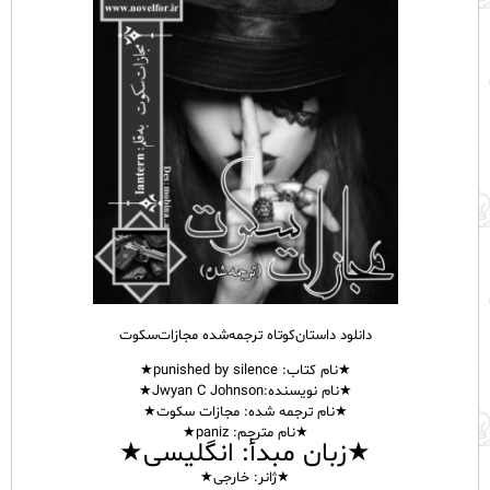
دانلود داستان‌کوتاه ترجمه‌شده مجازات‌سکوت
★نام
کتاب
: punished by silence★
★نام نویسنده:Jwyan C Johnson★
★نام ترجمه شده: مجازات سکوت★
★نام مترجم: paniz★
★زبان مبدأ: انگلیسی★
★ژانر: خارجی★