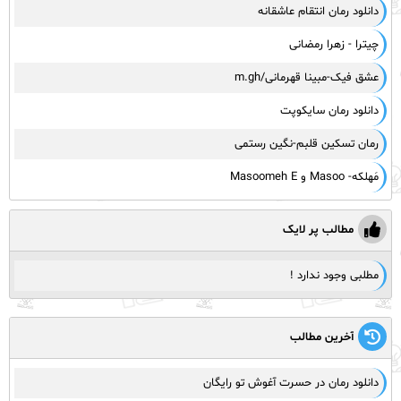
دانلود رمان انتقام عاشقانه
چیترا - زهرا رمضانی
عشق فیک-مبینا قهرمانی/m.gh
دانلود رمان سایکوپت
رمان تسکین قلبم-نگین رستمی
مَهلکه- Masoo و Masoomeh E
مطالب پر لایک
مطلبی وجود ندارد !
آخرین مطالب
دانلود رمان در حسرت آغوش تو رایگان