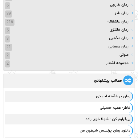
رمان خارجی
6
رمان طنز
39
رمان عاشقانه
216
رمان فانتزی
5
رمان مذهبی
3
رمان معمایی
21
صوتی
2
مجموعه اشعار
2
مطالب پیشنهادی
رمان پروا-آمنه احمدی
فاطر- عطیه حسینی
بی‌قرارم کن - شهلا خوی زاده
دانلود رمان پرنسس شیطون من