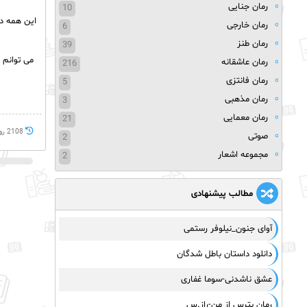
رمان جنایی
10
این همه د
رمان خارجی
6
رمان طنز
39
می توانم 
رمان عاشقانه
216
رمان فانتزی
5
رمان مذهبی
3
رمان معمایی
21
2108 روز پيش
صوتی
2
مجموعه اشعار
2
مطالب پیشنهادی
آوای جنون_نیلوفر رستمی
دانلود داستان باطل شدگان
عشق ناشدنی-سوما غفاری
رمان بترس از من-راز.س