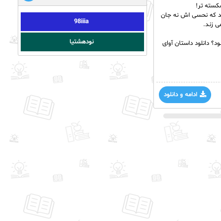
کسته تر!
هد که نحسی اش نه جان
98iiia
ی زند.
نودهشتیا
؟ دانلود داستان آوای
ادامه و دانلود