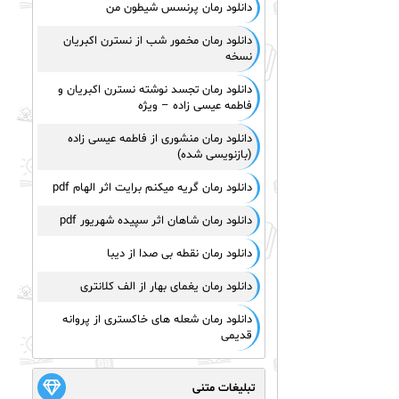
دانلود رمان پرنسس شیطون من
دانلود رمان مخمور شب از نسترن اکبریان
نسخه
دانلود رمان تجسد نوشته نسترن اکبریان و
فاطمه عیسی زاده – ویژه
دانلود رمان منشوری از فاطمه عیسی زاده
(بازنویسی شده)
دانلود رمان گریه میکنم برایت اثر الهام pdf
دانلود رمان شاهان اثر سپیده شهریور pdf
دانلود رمان نقطه بی صدا از دیبا
دانلود رمان یغمای بهار از الف کلانتری
دانلود رمان شعله های خاکستری از پروانه
قدیمی
تبلیغات متنی