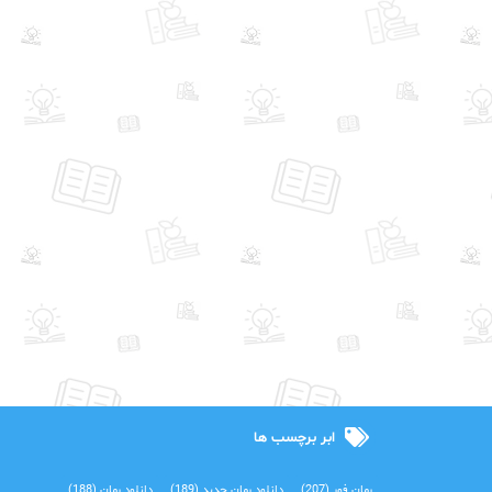
ابر برچسب ها
رمان فور
(207)
دانلود رمان جدید
(189)
دانلود رمان
(188)