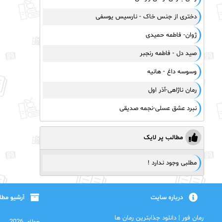
دختری از جنس خاک - نارسیس یوسفی
ژوان- فاطمه حمیدی
صید دل - فاطمه رنجبر
وسوسه داغ - هانیه
رمان ناژاهی-آذر اول
نبرد عشق عسلی-نجمه صدیقی
مطالب پر لایک
مطلبی وجود ندارد !
درباره سایت
آرشیو مط
رمان فور | دانلود جذابترین رمان ها