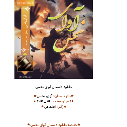
دانلود داستان آوای نحس
★نام
داستان
: آوای نحس
★
★نام نویسنده:
avin._.ar
★
★ژانر:
اجتماعی
★
★خلاصه دانلود داستان آوای نحس★