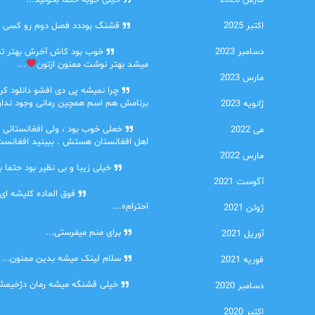
مارس 2026
امیر
خیلی خوبه حتما بخونید...
اکتبر 2025
حلی
قشنگ بوددد فصل دوم رو کسی دا
دسامبر 2023
farbood
خوب بود کاش آخرش بهتر ت
میشد بهتر نوشت ممنون ازتون
...
مارس 2023
ضحا
چرا نمیشه پی دی افشو دانلود کرد
برنامش هم اسم همچین رمانی وجود نداره
ژانویه 2023
Lilt
خعلی خوب بود ، ولی افغانستانی 
می 2022
اهل افغانستان هستش . ببینید افغانست
مارس 2022
مهتاب
خیلی زیبا و بی نظیر بود حتما ب
آگوست 2021
اشنایی در غربت
فوق العاده کلیشه ای
احترام»...
ژوئن 2021
دنیا
برای منم میفرستی...
آوریل 2021
دنیا
سلام لینک میشه بدین ممنون...
فوریه 2021
آرین
خیلی قشنگه میشه رمان دژخیمشم
دسامبر 2020
اکتبر 2020