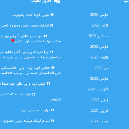
الب
آخرین نظرات
مارس 2026
امیر
خیلی خوبه حتما بخونید...
اکتبر 2025
حلی
قشنگ بوددد فصل دوم رو کسی دا
دسامبر 2023
farbood
خوب بود کاش آخرش بهتر ت
میشد بهتر نوشت ممنون ازتون
...
مارس 2023
ضحا
چرا نمیشه پی دی افشو دانلود کرد
برنامش هم اسم همچین رمانی وجود نداره
ژانویه 2023
Lilt
خعلی خوب بود ، ولی افغانستانی 
می 2022
اهل افغانستان هستش . ببینید افغانست
مارس 2022
مهتاب
خیلی زیبا و بی نظیر بود حتما ب
آگوست 2021
اشنایی در غربت
فوق العاده کلیشه ای
احترام»...
ژوئن 2021
دنیا
برای منم میفرستی...
آوریل 2021
دنیا
سلام لینک میشه بدین ممنون...
فوریه 2021