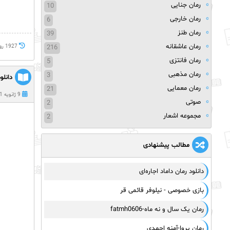
رمان جنایی
10
رمان خارجی
6
رمان طنز
39
رمان عاشقانه
216
1927 روز پيش
رمان فانتزی
5
رمان مذهبی
3
دانلو
رمان معمایی
21
9 ژانویه 2021
صوتی
2
مجموعه اشعار
2
مطالب پیشنهادی
دانلود رمان داماد اجاره‌ای
بازی خصوصی - نیلوفر قائمی قر
رمان یک سال و نه ماه-fatmh0606
رمان پروا-آمنه احمدی