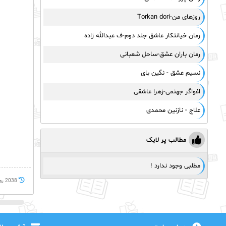
روزهای من-Torkan dori
رمان خیانتکار عاشق جلد دوم-ف عبدالله زاده
رمان باران عشق-ساحل شعبانی
نسیم عشق - نگین بای
اغواگر جهنمی-زهرا عاشقی
علاج - نازنین محمدی
مطالب پر لایک
مطلبی وجود ندارد !
2038 روز پيش