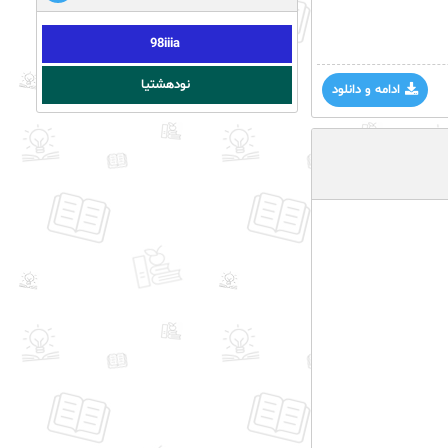
98iiia
نودهشتیا
ادامه و دانلود