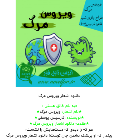
دانلود اشعار ویروس مرگ
«به نام خالق هستی »
★نام
اشعار
:
ویروس مرگ
★
★نویسنده:
نارسیس یوسفی
★
★مقدمه دانلود اشعار ویروس مرگ★
هر که را دیدی که دست‌هایش را نشست؛
بپندار که او بی‌شک دشمن جان توست! دانلود اشعار ویروس مرگ