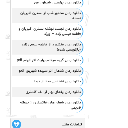
دانلود رمان پرنسس شیطون من
دانلود رمان مخمور شب از نسترن اکبریان
نسخه
دانلود رمان تجسد نوشته نسترن اکبریان و
فاطمه عیسی زاده – ویژه
دانلود رمان منشوری از فاطمه عیسی زاده
(بازنویسی شده)
دانلود رمان گریه میکنم برایت اثر الهام pdf
دانلود رمان شاهان اثر سپیده شهریور pdf
دانلود رمان نقطه بی صدا از دیبا
دانلود رمان یغمای بهار از الف کلانتری
دانلود رمان شعله های خاکستری از پروانه
قدیمی
تبلیغات متنی