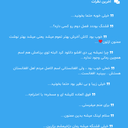
آخرین نظرات
امیر
خیلی خوبه حتما بخونید...
حلی
قشنگ بوددد فصل دوم رو کسی داره؟...
farbood
خوب بود کاش آخرش بهتر تموم میشد یعنی میشد بهتر نوشت
ممنون ازتون
...
ضحا
چرا نمیشه پی دی افشو دانلود کرد البته توی برنامش هم اسم
همچین رمانی وجود نداره...
Lilt
خعلی خوب بود ، ولی افغانستانی اسم الاصل مردم اهل افغانستان
هستش . ببینید افغانست...
مهتاب
خیلی زیبا و بی نظیر بود حتما بخونید...
اشنایی در غربت
فوق العاده کلیشه ای و مسخره« با احترام»...
دنیا
برای منم میفرستی...
دنیا
سلام لینک میشه بدین ممنون...
آرین
خیلی قشنگه میشه رمان دژخیمشم بزارین...