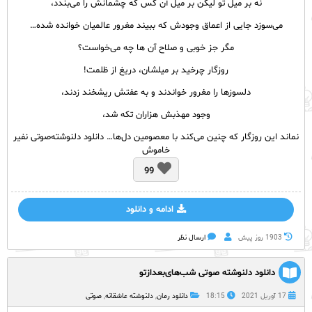
نه بر میل تو لیکن بر میل آن کس که چشمانش را می‌بندد،
می‌سوزد جایی از اعماق وجودش که ببیند مغرور عالمیان خوانده شده…
مگر جز خوبی و صلاح آن ها چه می‌خواست؟
روزگار چرخید بر میلشان، دریغ از ظلمت!
دلسوزها را مغرور خواندند و به عفتش ریشخند زدند،
وجود مهذبش هزاران تکه شد،
نماند این روزگار که چنین می‌کند با معصومین دل‌ها… دانلود دلنوشته‌صوتی نفیر
خاموش
99
ادامه و دانلود
1903 روز پيش
ارسال نظر
دانلود دلنوشته صوتی شب‌های‌بعدازتو
17 آوریل 2021
18:15
دانلود رمان
,
دلنوشته عاشقانه
,
صوتی