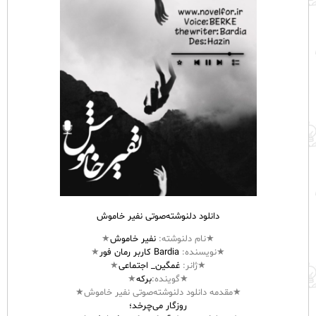
دانلود دلنوشته‌صوتی نفیر خاموش
★نام
دلنوشته
:
نفیر خاموش
★
★نویسنده:
Bardia کاربر رمان فور
★
★ژانر:
غمگین_ اجتماعی
★
★گوینده:
برکه
★
★مقدمه دانلود دلنوشته‌صوتی نفیر خاموش★
روزگار می‌چرخد؛