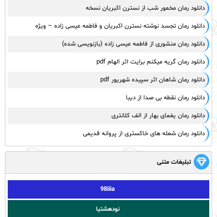
دانلود رمان مخمور شب از نسترن اکبریان نسخه
دانلود رمان تجسد نوشته نسترن اکبریان و فاطمه عیسی زاده – ویژه
دانلود رمان منشوری از فاطمه عیسی زاده (بازنویسی شده)
دانلود رمان گریه میکنم برایت اثر الهام pdf
دانلود رمان شاهان اثر سپیده شهریور pdf
دانلود رمان نقطه بی صدا از دیبا
دانلود رمان یغمای بهار از الف کلانتری
دانلود رمان شعله های خاکستری از پروانه قدیمی
تبلیغات متنی
98iiia
نودهشتیا