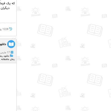
که یک فرمان
دیگران 
1228 روز پيش
دانلو
17 مارس 2023
دانلود رما
رمان عاشقانه
,