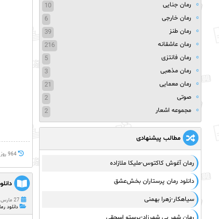
رمان جنایی
10
رمان خارجی
6
رمان طنز
39
رمان عاشقانه
216
رمان فانتزی
5
رمان مذهبی
3
رمان معمایی
21
صوتی
2
مجموعه اشعار
2
مطالب پیشنهادی
964 روز پيش
رمان آغوش کاکتوس-ملیکا ملازاده
دانلود رمان پرستاران بخش‌عشق
دانلو
سیاهکار-زهرا بهمنی
27 مارس 2023
دانلود رما
رمان شهر بی شهرزاد-پرستو اسحقی