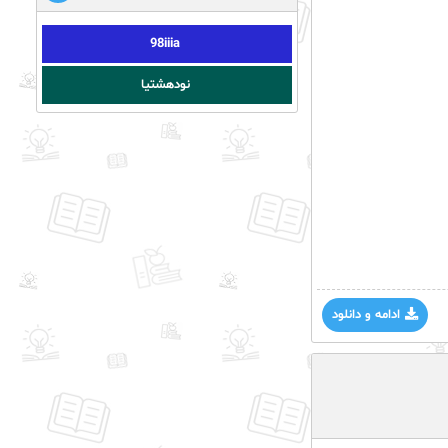
98iiia
نودهشتیا
ادامه و دانلود