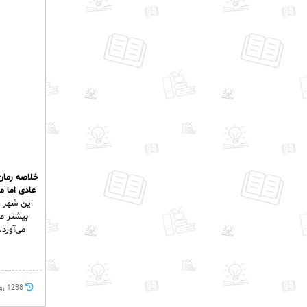
خلاصه رمان:
عادی اما 
این شهر ن
بیشتر می
می‌آورد
1238 روز پيش