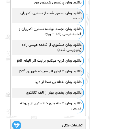
دانلود رمان پرنسس شیطون من
دانلود رمان مخمور شب از نسترن اکبریان
نسخه
دانلود رمان تجسد نوشته نسترن اکبریان و
فاطمه عیسی زاده – ویژه
دانلود رمان منشوری از فاطمه عیسی زاده
(بازنویسی شده)
دانلود رمان گریه میکنم برایت اثر الهام pdf
دانلود رمان شاهان اثر سپیده شهریور pdf
دانلود رمان نقطه بی صدا از دیبا
دانلود رمان یغمای بهار از الف کلانتری
دانلود رمان شعله های خاکستری از پروانه
قدیمی
تبلیغات متنی