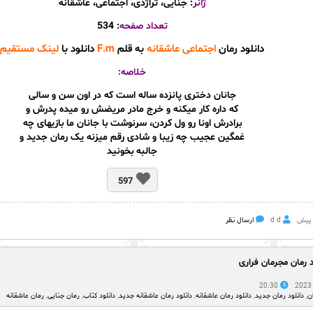
ژانر
: جنایی، تراژدی، اجتماعی، عاشقانه
تعداد صفحه
: 534
دانلود رمان
اجتماعی عاشقانه
به قلم
F.m
دانلود با
لینک مستقیم
خلاصه:
جانان دختری پانزده ساله است که در اون سن و سالی
که داره کار میکنه و خرج مادر مریضش رو میده پدرش و
برادرش اونا رو ول کردن، سرنوشت با جانان ما بازیهای چه
غمگین عجیب چه زیبا و شادی رقم میزنه یک رمان جدید و
جالبه بخونید
597
d d
ارسال نظر
د رمان مجرمان فراری
20:30
ن
,
دانلود رمان جدید
,
دانلود رمان عاشقانه
,
دانلود رمان عاشقانه جدید
,
دانلود کتاب
,
رمان جنایی
,
رمان عاشقانه