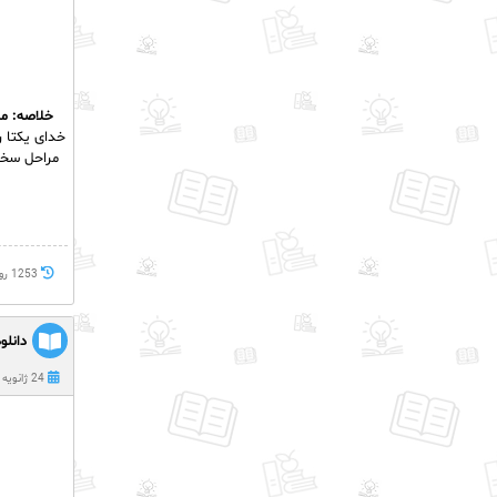
خلاصه: ما
خدای یکتا ر
مراحل سخت 
1253 روز پيش
دانلو
24 ژانویه 2023