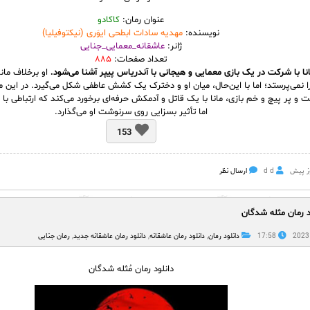
عنوان رمان:
کاکادو
نویسنده:
مهدیه سادات ابطحی ایوَری (نیکتوفیلیا)
ژانر:
عاشقانه_معمایی_جنایی
تعداد صفحات:
۸۸۵
نا با شرکت در یک بازی معمایی و هیجانی با آندریاس پیپر آشنا می‌شود.
او برخلاف مان
ا نمی‌پرستد؛ اما با این‌حال، میان او و دخترک یک کشش عاطفی شکل می‌گیرد. در این می
و پر پیچ و خم بازی، مانا با یک قاتل و آدمکش حرفه‌ای برخورد می‌کند که ارتباطی با 
اما تأثیر بسزایی روی سرنوشت او می‌گذارد.
153
d d
ارسال نظر
د رمان مثله شدگان
17:58
دانلود رمان
,
دانلود رمان عاشقانه
,
دانلود رمان عاشقانه جدید
,
رمان جنایی
دانلود رمان مُثله شدگان