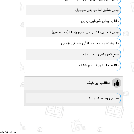
رمان عشق اما نهایتی مجهول
دانلود رمان شیطون زبون
رمان تنخایی ات را می خرم-راحانا(حنانه.س)
دلنوشته زیرخط دیوانگی-هستی همتی
هیچکس نمی‌داند - حزین
دانلود داستان نسیم خنک
مطالب پر لایک
مطلبی وجود ندارد !
خلاصه: خوا