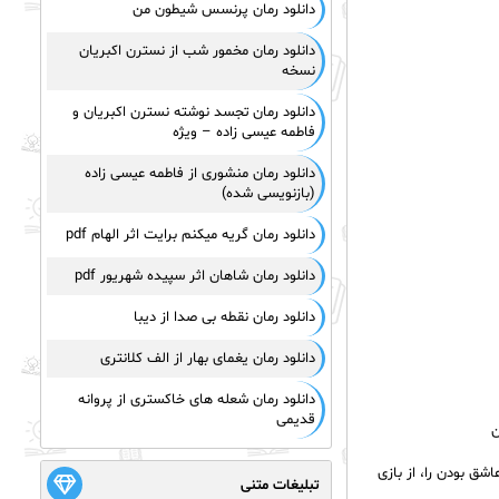
دانلود رمان پرنسس شیطون من
دانلود رمان مخمور شب از نسترن اکبریان
نسخه
دانلود رمان تجسد نوشته نسترن اکبریان و
فاطمه عیسی زاده – ویژه
دانلود رمان منشوری از فاطمه عیسی زاده
(بازنویسی شده)
دانلود رمان گریه میکنم برایت اثر الهام pdf
دانلود رمان شاهان اثر سپیده شهریور pdf
دانلود رمان نقطه بی صدا از دیبا
دانلود رمان یغمای بهار از الف کلانتری
دانلود رمان شعله های خاکستری از پروانه
قدیمی
ن
شق بودن را، از بازی
تبلیغات متنی