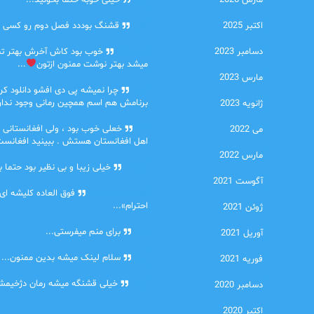
مارس 2026
امیر
خیلی خوبه حتما بخونید...
اکتبر 2025
حلی
قشنگ بوددد فصل دوم رو کسی دا
دسامبر 2023
farbood
خوب بود کاش آخرش بهتر ت
میشد بهتر نوشت ممنون ازتون
...
مارس 2023
ضحا
چرا نمیشه پی دی افشو دانلود کرد
برنامش هم اسم همچین رمانی وجود نداره
ژانویه 2023
Lilt
خعلی خوب بود ، ولی افغانستانی 
می 2022
اهل افغانستان هستش . ببینید افغانست
مارس 2022
مهتاب
خیلی زیبا و بی نظیر بود حتما ب
آگوست 2021
اشنایی در غربت
فوق العاده کلیشه ای
احترام»...
ژوئن 2021
دنیا
برای منم میفرستی...
آوریل 2021
دنیا
سلام لینک میشه بدین ممنون...
فوریه 2021
آرین
خیلی قشنگه میشه رمان دژخیمشم
دسامبر 2020
اکتبر 2020