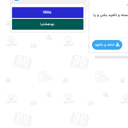
.
98iiia
ه و ناامید بشن و یا
نودهشتیا
ادامه و دانلود