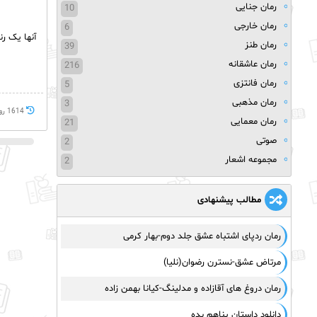
رمان جنایی
10
رمان خارجی
6
آنها یک ر
رمان طنز
39
رمان عاشقانه
216
رمان فانتزی
5
رمان مذهبی
3
1614 روز پيش
رمان معمایی
21
صوتی
2
مجموعه اشعار
2
مطالب پیشنهادی
رمان ردپای اشتباه عشق جلد دوم-بهار کرمی
مرتاض عشق-نسترن رضوان(نلیا)
رمان دروغ های آقازاده و مدلینگ-کیانا بهمن زاده
دانلود داستان پناهم بده