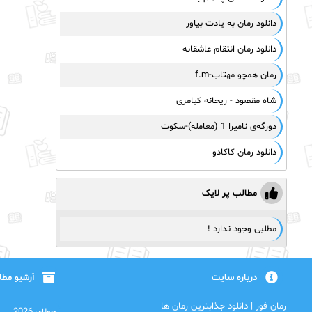
دانلود رمان به یادت بیاور
دانلود رمان انتقام عاشقانه
رمان همچو مهتاب-f.m
شاه مقصود - ریحانه کیامری
دورگه‌ی نامیرا 1 (معامله)-سکوت
دانلود رمان کاکادو
مطالب پر لایک
مطلبی وجود ندارد !
درباره سایت
آرشیو مط
رمان فور | دانلود جذابترین رمان ها