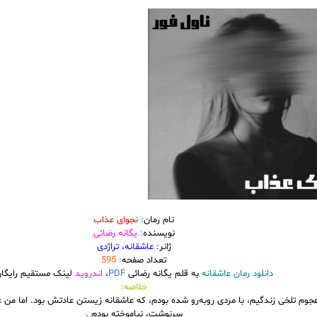
نام رمان
: نجوای عذاب
نویسنده
: یگانه رضائی
ژانر
: عاشقانه، تراژدی
تعداد صفحه
: 595
دانلود رمان عاشقانه
به قلم یگانه رضائی
PDF
،
اندروید
لینک مستقیم رایگا
خلاصه:
جوم تلخی زندگیم، با مردی روبه‌رو شده بودم، که عاشقانه زیستن عادتش بود. اما من عا
سرنوشت، نیاموخته بودم .