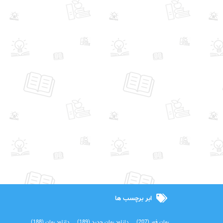
ابر برچسب ها
رمان فور
(207)
دانلود رمان جدید
(189)
دانلود رمان
(188)