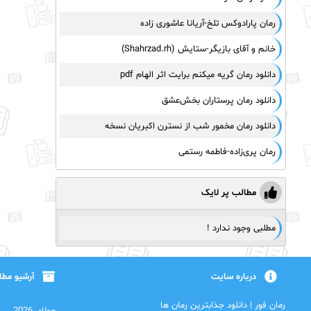
رمان پارادوکس تلخ-آریانا عاشوری زاده
خانم و آقای بازیگر-ستایش (Shahrzad.rh)
دانلود رمان گریه میکنم برایت اثر الهام pdf
دانلود رمان پرستاران بخش‌عشق
دانلود رمان مخمور شب از نسترن اکبریان نسخه
رمان پری‌زاده-فاطمه رستمی
مطالب پر لایک
مطلبی وجود ندارد !
درباره سایت
آرشیو مط
رمان فور | دانلود جذابترین رمان ها