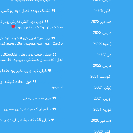
مارس 2026
امیر
خیلی خوبه حتما بخونید...
اکتبر 2025
حلی
قشنگ بوددد فصل دوم رو کسی دا
دسامبر 2023
farbood
خوب بود کاش آخرش بهتر ت
میشد بهتر نوشت ممنون ازتون
...
مارس 2023
ضحا
چرا نمیشه پی دی افشو دانلود کرد
برنامش هم اسم همچین رمانی وجود نداره
ژانویه 2023
Lilt
خعلی خوب بود ، ولی افغانستانی 
می 2022
اهل افغانستان هستش . ببینید افغانست
مارس 2022
مهتاب
خیلی زیبا و بی نظیر بود حتما ب
آگوست 2021
اشنایی در غربت
فوق العاده کلیشه ای
احترام»...
ژوئن 2021
دنیا
برای منم میفرستی...
آوریل 2021
دنیا
سلام لینک میشه بدین ممنون...
فوریه 2021
آرین
خیلی قشنگه میشه رمان دژخیمشم
دسامبر 2020
اکتبر 2020