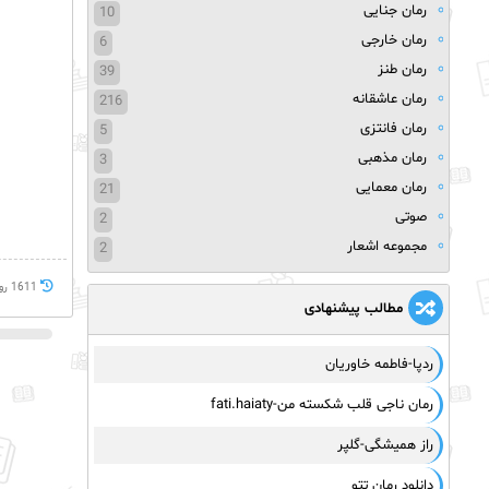
رمان جنایی
10
رمان خارجی
6
رمان طنز
39
رمان عاشقانه
216
رمان فانتزی
5
رمان مذهبی
3
رمان معمایی
21
صوتی
2
مجموعه اشعار
2
1611 روز پيش
مطالب پیشنهادی
ردپا-فاطمه خاوریان
رمان ناجی قلب شکسته من-fati.haiaty
راز همیشگی-گلپر
دانلود رمان تتو