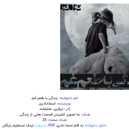
نامِ دلنوشته
: زندگی با طعمِ غَم.
نویسنده
: اسماءنادری.
ژانر
: تراژدی، عاشقانه.
هدف
: به تصویر کشیدن قسمت هایی از زندگی.
تعداد صفحه
: 25
دانلود دلنوشته
به قلم اسما نادری
PDF
،
اندروید
لینک مستقیم رایگان