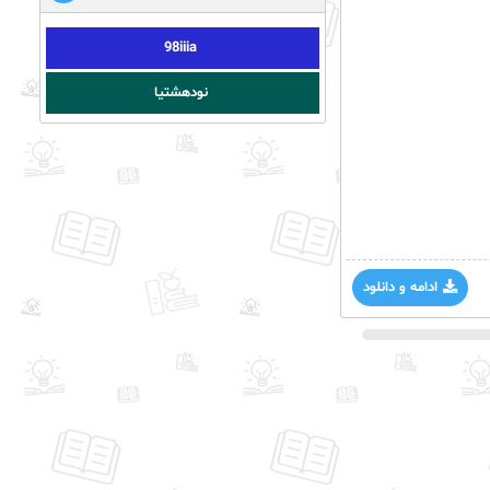
98iiia
نودهشتیا
ادامه و دانلود