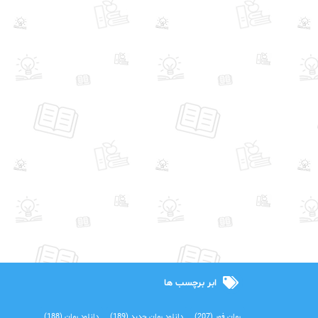
ابر برچسب ها
رمان فور
(207)
دانلود رمان جدید
(189)
دانلود رمان
(188)