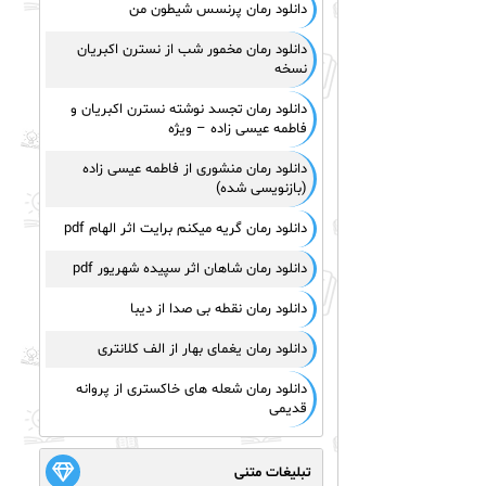
دانلود رمان پرنسس شیطون من
دانلود رمان مخمور شب از نسترن اکبریان
نسخه
دانلود رمان تجسد نوشته نسترن اکبریان و
فاطمه عیسی زاده – ویژه
دانلود رمان منشوری از فاطمه عیسی زاده
(بازنویسی شده)
دانلود رمان گریه میکنم برایت اثر الهام pdf
دانلود رمان شاهان اثر سپیده شهریور pdf
دانلود رمان نقطه بی صدا از دیبا
دانلود رمان یغمای بهار از الف کلانتری
دانلود رمان شعله های خاکستری از پروانه
قدیمی
تبلیغات متنی