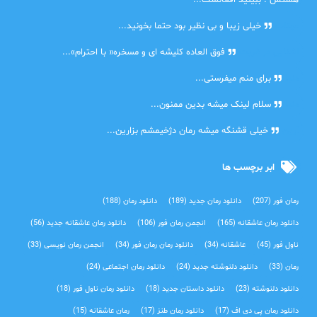
هستش . ببینید افغانست...
مهتاب
خیلی زیبا و بی نظیر بود حتما بخونید...
اشنایی در غربت
فوق العاده کلیشه ای و مسخره« با احترام»...
دنیا
برای منم میفرستی...
دنیا
سلام لینک میشه بدین ممنون...
آرین
خیلی قشنگه میشه رمان دژخیمشم بزارین...
ابر برچسب ها
رمان فور
(207)
دانلود رمان جدید
(189)
دانلود رمان
(188)
دانلود رمان عاشقانه
(165)
انجمن رمان فور
(106)
دانلود رمان عاشقانه جدید
(56)
ناول فور
(45)
عاشقانه
(34)
دانلود رمان رمان فور
(34)
انجمن رمان نویسی
(33)
رمان
(33)
دانلود دلنوشته جدید
(24)
دانلود رمان اجتماعی‌
(24)
دانلود دلنوشته
(23)
دانلود داستان جدید
(18)
دانلود رمان ناول فور
(18)
دانلود رمان پی دی اف
(17)
دانلود رمان طنز
(17)
رمان عاشقانه
(15)