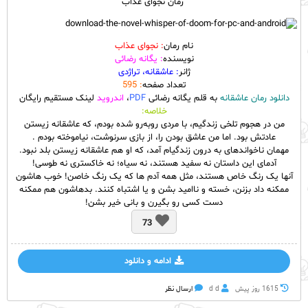
رمان نجوای عذاب
نام رمان
: نجوای عذاب
نویسنده
: یگانه رضائی
ژانر
: عاشقانه، تراژدی
تعداد صفحه
: 595
دانلود رمان عاشقانه
به قلم یگانه رضائی
PDF
،
اندروید
لینک مستقیم رایگان
خلاصه:
من در هجوم تلخی زندگیم، با مردی روبه‌رو شده بودم، که عاشقانه زیستن
عادتش بود. اما من عاشق بودن را، از بازی سرنوشت، نیاموخته بودم .
مهمان ناخواندهای به درون زندگیام آمد، که او هم عاشقانه زیستن بلد نبود.
آدمای این داستان نه سفید هستند، نه سیاه؛ نه خاکستری نه طوسی!
آنها یک رنگ خاص هستند، مثل همه آدم ها که یک رنگ خاصن! خوب هاشون
ممکنه داد بزنن، خسته و ناامید بشن و یا اشتباه کنند. بدهاشون هم ممکنه
دست کسی رو بگیرن و بانی خیر بشن!
73
ادامه و دانلود
1615 روز پيش
d d
ارسال نظر