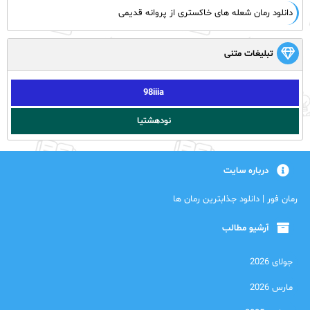
دانلود رمان شعله های خاکستری از پروانه قدیمی
تبلیغات متنی
98iiia
نودهشتیا
درباره سایت
رمان فور | دانلود جذابترین رمان ها
آرشیو مطالب
جولای 2026
مارس 2026