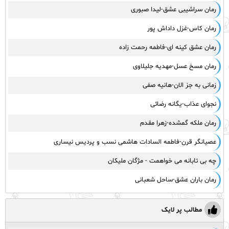
رمان سراشیبی عشق-لیدا صبوری
رمان کاس-غزل داداش پور
رمان عشق کینه ای-فاطمه رحمت زاده
رمان مسخ عسل-مهدیه جلیلاوی
زمانی به جز الان-هانیه صفی
نجوای عذاب-یگانه رضائی
رمان ملکه گمشده-زهرا مقدم
عصیانگر قرن-فاطمه السادات هاشمی نسب و پردیس نیساری
چه بی تابانه می خواهمت - مژگان ملیکان
رمان باران عشق-ساحل شعبانی
مطالب پر لایک